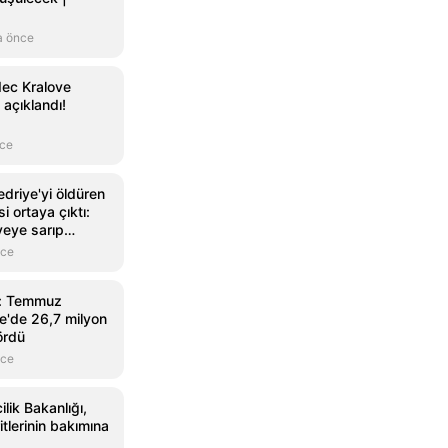
a önce
dec Kralove
açıklandı!
nce
driye'yi öldüren
i ortaya çıktı:
yeye sarıp
 sohbet ettim
nce
u: Temmuz
e'de 26,7 milyon
ördü
nce
lik Bakanlığı,
ritlerinin bakımına