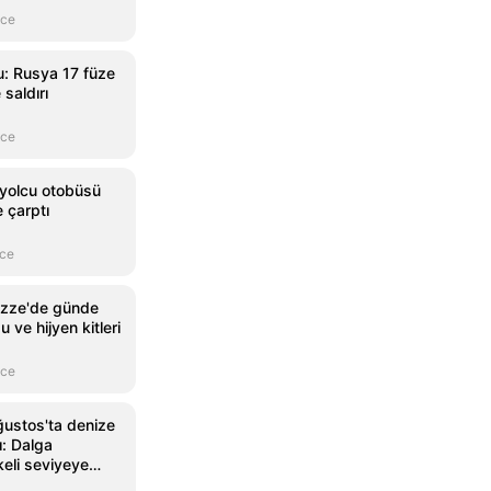
nce
: Rusya 17 füze
saldırı
nce
yolcu otobüsü
 çarptı
nce
Gazze'de günde
 ve hijyen kitleri
nce
ustos'ta denize
ı: Dalga
keli seviyeye