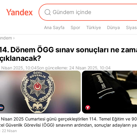
Ana Sayfa
Spor
Türkiye
Dünya
Siyas
radasın
ündem
›
14. Dönem ÖGG sınav sonuçları ne zam
çıklanacak?
 Nisan 2025, 10:04
Son güncelleme: 24 Nisan 2025, 10:04
 Nisan 2025 Cumartesi günü gerçekleştirilen 114. Temel Eğitim ve 90
el Güvenlik Görevlisi (ÖGG) sınavının ardından, sonuçlar adayların yak
22 Nisan