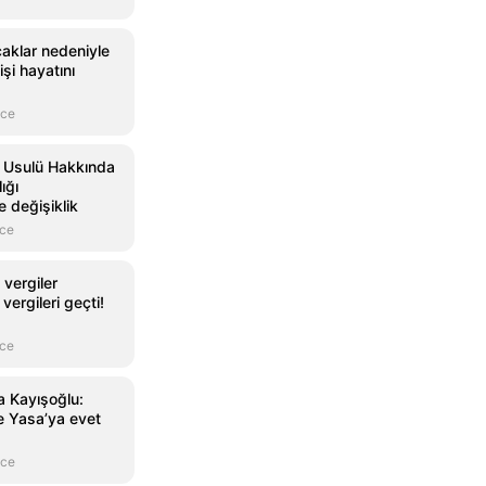
ıcaklar nedeniyle
şi hayatını
nce
 Usulü Hakkında
ığı
 değişiklik
nce
 vergiler
 vergileri geçti!
nce
a Kayışoğlu:
e Yasa’ya evet
nce