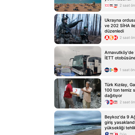
2 saat ö
Ukrayna ordusu
ve 202 SİHA ile 
düzenledi
2 saat ö
Arnavutköy'de 
İETT otobüsüne
1 saat ö
Türk Kızılay, 
100 ton temiz su
dağıtıyor
2 saat ö
Beykoz'da 9 Ağ
giriş yasakland
yüksekliği tehli
ulaştı
Dün