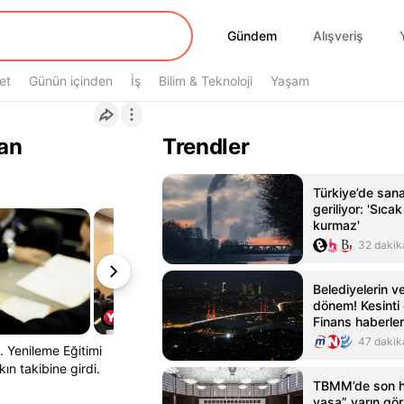
Gündem
Gündem
Alışveriş
et
Günün içinden
İş
Bilim & Teknoloji
Yaşam
an
Trendler
Türkiye’de sanay
geriliyor: 'Sıca
kurmaz'
32 dakik
Belediyelerin v
dönem! Kesinti 
Finans haberler
- Mynet Finans
47 dakik
. Yenileme Eğitimi
ın takibine girdi.
TBMM’de son h
yasa” yarın gör