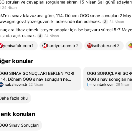
G soruları ve cevapları sorgulama ekranı 15 Nisan Salı günü adayların
24 Nisan
M’nin sınav kılavuzuna göre, 114. Dönem ÖGG sınav sonuçları 2 Mayı
ww.egm.gov.tr/ozelguvenlik’ adresinde ilan edilecek.
3
24 Nisan
nuçlara itiraz etmek isteyen adaylar için ise başvuru süreci 5-7 Mayıs
asında açık olacak.
4
24 Nisan
yenisafak.com
1
hurriyet.com.tr
2
iscihaber.net
3
iğer konular
ÖGG SINAV SONUÇLARI BEKLENİYOR!
ÖGG SONUÇLARI SOR
114. Dönem ÖGG sınav sonuçları ne
ÖGG sınav sonuçları n
sabah.com.tr
22 Nisan
cnnturk.com
26 Nisan
zaman açıklanacak?
açıklanacak?
Daha fazla oku
çerik konuları
ÖGG Sınav Sonuçları