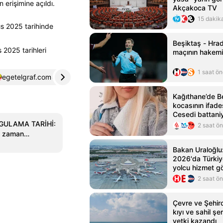
 erişimine açıldı.
Akçakoca TV
15 dakik
s 2025 tarihinde
Beşiktaş - Hra
 2025 tarihleri
maçının hakemi 
1 saat ö
egetelgraf.com
4
Kağıthane’de Be
kocasının ifades
Cesedi battani
kayınvalidemle
GULAMA TARİHİ:
2 saat ö
e zaman
Bakan Uraloğl
2026'da Türkiy
yolcu hizmet g
2 saat ö
Çevre ve Şehirci
kıyı ve sahil şe
yetki kazandı