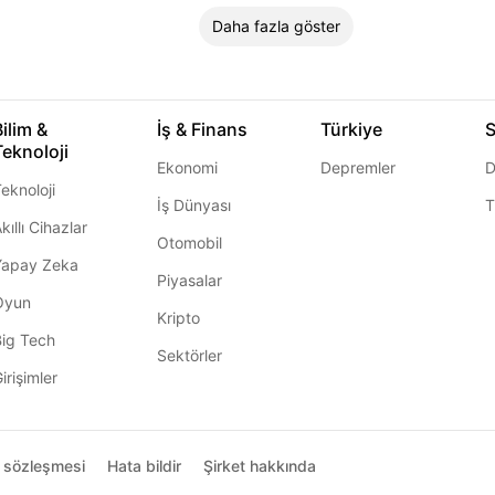
Daha fazla göster
Bilim &
İş & Finans
Türkiye
S
Teknoloji
Ekonomi
Depremler
D
eknoloji
İş Dünyası
T
kıllı Cihazlar
Otomobil
Yapay Zeka
Piyasalar
Oyun
Kripto
Big Tech
Sektörler
irişimler
ı sözleşmesi
Hata bildir
Şirket hakkında