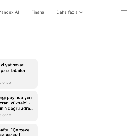
Yandex AI
Finans
Daha fazla
i yatırımları
k para fabrika
a önce
ergi payında yeni
oranı yükseldi -
inin doğru adresi
 Haber
a önce
afta: “Çerçeve
üşülecek |