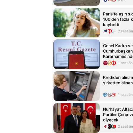
Paris'te aşırı s
100'den fazla ki
kaybetti
2 saat ö
Genel Kadro ve
Cumhurbaşkanl
Kararnamesinde
1 saat ö
Krediden alınan
şirketten alınan
1 saat ö
Nurhayat Altac
Partiler Çerçev
diyecek
2 saat ö