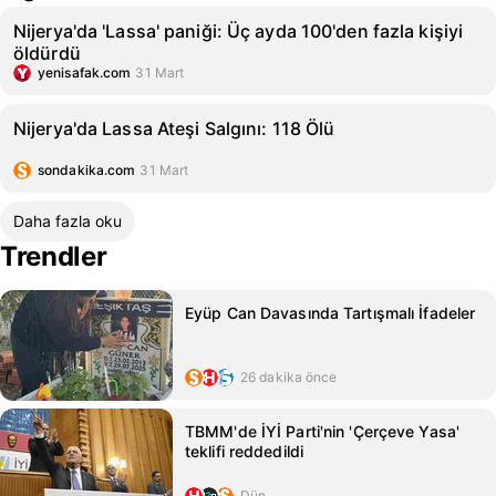
Nijerya'da 'Lassa' paniği: Üç ayda 100'den fazla kişiyi
öldürdü
yenisafak.com
31 Mart
Nijerya'da Lassa Ateşi Salgını: 118 Ölü
sondakika.com
31 Mart
Daha fazla oku
Trendler
Eyüp Can Davasında Tartışmalı İfadeler
26 dakika önce
TBMM'de İYİ Parti'nin 'Çerçeve Yasa'
teklifi reddedildi
Dün