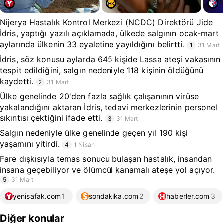
Nijerya Hastalık Kontrol Merkezi (NCDC) Direktörü Jide
İdris, yaptığı yazılı açıklamada, ülkede salgının ocak-mart
aylarında ülkenin 33 eyaletine yayıldığını belirtti.
1
31 Mart
İdris, söz konusu aylarda 645 kişide Lassa ateşi vakasının
tespit edildiğini, salgın nedeniyle 118 kişinin öldüğünü
kaydetti.
2
31 Mart
Ülke genelinde 20'den fazla sağlık çalışanının virüse
yakalandığını aktaran İdris, tedavi merkezlerinin personel
sıkıntısı çektiğini ifade etti.
3
31 Mart
Salgın nedeniyle ülke genelinde geçen yıl 190 kişi
yaşamını yitirdi.
4
1 Nisan
Fare dışkısıyla temas sonucu bulaşan hastalık, insandan
insana geçebiliyor ve ölümcül kanamalı ateşe yol açıyor.
5
31 Mart
yenisafak.com
1
sondakika.com
2
haberler.com
3
Diğer konular