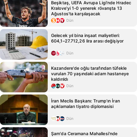
Beşiktaş, UEFA Avrupa Ligi'nde Hradec
Kralove'yi 1-0 yenerek rövanşta 13
Ağustos'ta karşılaşacak
Dün
Gelecek yıl bina inşaat maliyetleri:
604,1–27.712,26 lira arası değişiyor
Dün
Kazandere'de oğlu tarafından tüfekle
vurulan 70 yaşındaki adam hastaneye
kaldırıldı
Dün
İran Meclis Başkanı: Trump'ın İran
açıklamaları tiyatro diplomasisi
Dün
Şam'da Ceramana Mahallesi'nde