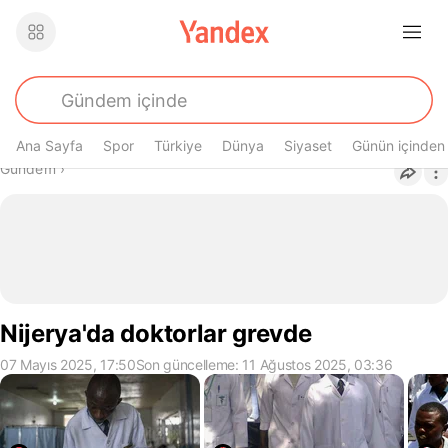
Ana Sayfa
Spor
Türkiye
Dünya
Siyaset
Günün içinden
Buradasın
Gündem
›
Nijerya'da doktorlar grevde
07 Mayıs 2025, 17:50
Son güncelleme: 11 Ağustos 2025, 03:36