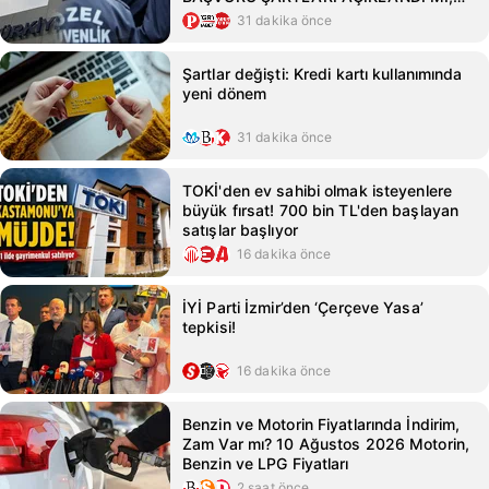
KİMLER BAŞVURABİLİR?
31 dakika önce
Şartlar değişti: Kredi kartı kullanımında
yeni dönem
31 dakika önce
TOKİ'den ev sahibi olmak isteyenlere
büyük fırsat! 700 bin TL'den başlayan
satışlar başlıyor
16 dakika önce
İYİ Parti İzmir’den ‘Çerçeve Yasa’
tepkisi!
16 dakika önce
Benzin ve Motorin Fiyatlarında İndirim,
Zam Var mı? 10 Ağustos 2026 Motorin,
Benzin ve LPG Fiyatları
2 saat önce