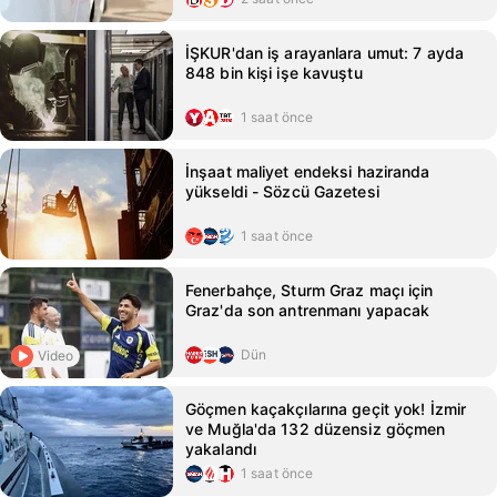
İŞKUR'dan iş arayanlara umut: 7 ayda
848 bin kişi işe kavuştu
1 saat önce
İnşaat maliyet endeksi haziranda
yükseldi - Sözcü Gazetesi
1 saat önce
Fenerbahçe, Sturm Graz maçı için
Graz'da son antrenmanı yapacak
Dün
Video
Göçmen kaçakçılarına geçit yok! İzmir
ve Muğla'da 132 düzensiz göçmen
yakalandı
1 saat önce