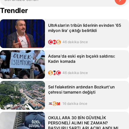
Trendler
UltrAslan’ın tribün liderinin evinden '65
milyon lira' çıktığı belirtildi
46 dakika önce
Adana'da eski eşin bıçaklı saldırısı:
Kadın komada
46 dakika önce
Sel felaketinin ardından Bozkurt'un
çehresi tamamen değişti
16 dakika önce
OKULLARA 30 BİN GÜVENLİK
PERSONELİ ALIMI NE ZAMAN?
BAŞVURU ŞARTLARI AÇIKLANDI MI,