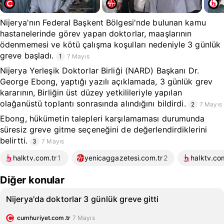
Nijerya'nın Federal Başkent Bölgesi'nde bulunan kamu
hastanelerinde görev yapan doktorlar, maaşlarının
ödenmemesi ve kötü çalışma koşulları nedeniyle 3 günlük
greve başladı.
1
7 Mayıs
Nijerya Yerleşik Doktorlar Birliği (NARD) Başkanı Dr.
George Ebong, yaptığı yazılı açıklamada, 3 günlük grev
kararının, Birliğin üst düzey yetkilileriyle yapılan
olağanüstü toplantı sonrasında alındığını bildirdi.
2
7 Mayıs
Ebong, hükümetin talepleri karşılamaması durumunda
süresiz greve gitme seçeneğini de değerlendirdiklerini
belirtti.
3
7 Mayıs
halktv.com.tr
1
yenicaggazetesi.com.tr
2
halktv.co
Diğer konular
Nijerya'da doktorlar 3 günlük greve gitti
cumhuriyet.com.tr
7 Mayıs