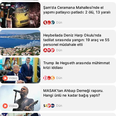
Şam'da Ceramana Mahallesi'nde el
yapımı patlayıcı patladı: 2 ölü, 13 yaralı
Dün
Heybeliada Deniz Harp Okulu'nda
tadilat sırasında yangın: 19 araç ve 55
personel müdahale etti
Dün
Trump ile Hegseth arasında mühimmat
krizi iddiası
Dün
Video
MASAK'tan Ahbap Derneği raporu.
Hangi ünlü ne kadar bağış yaptı?
Dün
Video