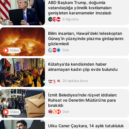
ABD Başkanı Trump, doğumla
vatandaşlığa yönelik kısıtlamaları
genişleten kararnameler imzaladı
6 Ağustos
Bilim insanları, Hawaii'deki teleskoptan
Güneş'in yüzeyinde plazma girdaplarını
gözlemledi
Dün
Video
Kütahya'da kendisinden haber
alınamayan kadın çöp evde bulundu
20 dakika önce
İzmit Belediyesi'nde rüşvet iddiaları:
Ruhsat ve Denetim Müdürü'ne para
bırakıldı
Dün
Video
Utku Caner Çaykara, 14 aylık tutukluluk