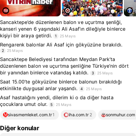
Sancaktepe’de düzenlenen balon ve uçurtma şenliği,
kanseri yenen 6 yaşındaki Ali Asaf’ın dileğiyle binlerce
kişiyi bir araya getirdi.
1
25 Mayıs
Rengarenk balonlar Ali Asaf için gökyüzüne bırakıldı.
2
25 Mayıs
Sancaktepe Belediyesi tarafından Meydan Park’ta
düzenlenen balon ve uçurtma şenliğine Türkiye’nin dört
bir yanından binlerce vatandaş katıldı.
3
25 Mayıs
Saat 15.00’te gökyüzüne binlerce balonun bırakıldığı
etkinlikte duygusal anlar yaşandı.
4
25 Mayıs
Asaf hastalığını yendi, dilerim ki o da diğer hasta
çocuklara umut olur.
5
25 Mayıs
sivasmemleket.com.tr
1
iha.com.tr
2
sonmuhur.com
Diğer konular