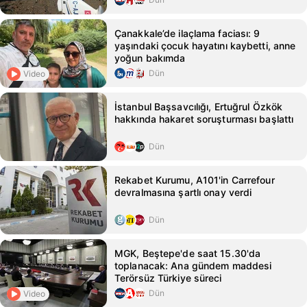
Çanakkale’de ilaçlama faciası: 9
yaşındaki çocuk hayatını kaybetti, anne
yoğun bakımda
Dün
Video
İstanbul Başsavcılığı, Ertuğrul Özkök
hakkında hakaret soruşturması başlattı
Dün
Rekabet Kurumu, A101'in Carrefour
devralmasına şartlı onay verdi
Dün
MGK, Beştepe'de saat 15.30'da
toplanacak: Ana gündem maddesi
Terörsüz Türkiye süreci
Dün
Video