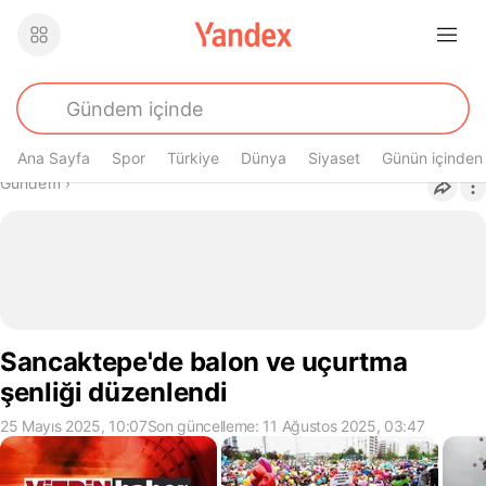
Ana Sayfa
Spor
Türkiye
Dünya
Siyaset
Günün içinden
Buradasın
Gündem
›
Sancaktepe'de balon ve uçurtma
şenliği düzenlendi
25 Mayıs 2025, 10:07
Son güncelleme: 11 Ağustos 2025, 03:47