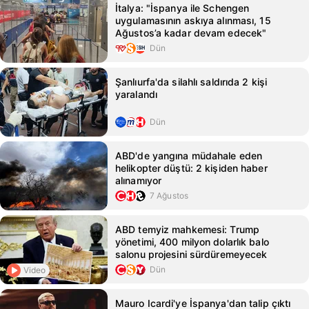
İtalya: "İspanya ile Schengen
uygulamasının askıya alınması, 15
Ağustos’a kadar devam edecek"
Dün
Şanlıurfa'da silahlı saldırıda 2 kişi
yaralandı
Dün
ABD'de yangına müdahale eden
helikopter düştü: 2 kişiden haber
alınamıyor
7 Ağustos
ABD temyiz mahkemesi: Trump
yönetimi, 400 milyon dolarlık balo
salonu projesini sürdüremeyecek
Dün
Video
Mauro Icardi'ye İspanya'dan talip çıktı