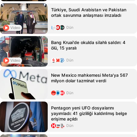
Türkiye, Suudi Arabistan ve Pakistan
ortak savunma anlaşması imzaladı
Dün
Video
Bang Kruai'de okulda silahlı saldırı: 4
ölü, 15 yaralı
Dün
Video
New Mexico mahkemesi Meta'ya 567
milyon dolar tazminat verdi
Dün
Pentagon yeni UFO dosyalarını
yayımladı: 41 gizliliği kaldırılmış belge
erişime açıldı
Dün