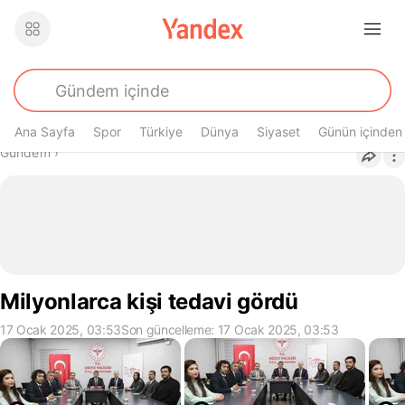
Ana Sayfa
Spor
Türkiye
Dünya
Siyaset
Günün içinden
Buradasın
Gündem
›
Milyonlarca kişi tedavi gördü
17 Ocak 2025, 03:53
Son güncelleme: 17 Ocak 2025, 03:53