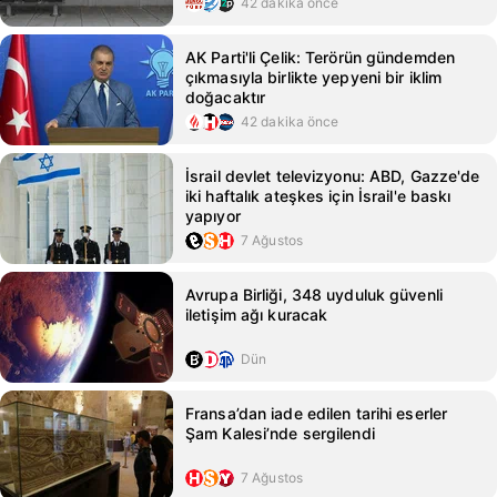
42 dakika önce
AK Parti'li Çelik: Terörün gündemden
çıkmasıyla birlikte yepyeni bir iklim
doğacaktır
42 dakika önce
İsrail devlet televizyonu: ABD, Gazze'de
iki haftalık ateşkes için İsrail'e baskı
yapıyor
7 Ağustos
Avrupa Birliği, 348 uyduluk güvenli
iletişim ağı kuracak
Dün
Fransa’dan iade edilen tarihi eserler
Şam Kalesi’nde sergilendi
7 Ağustos