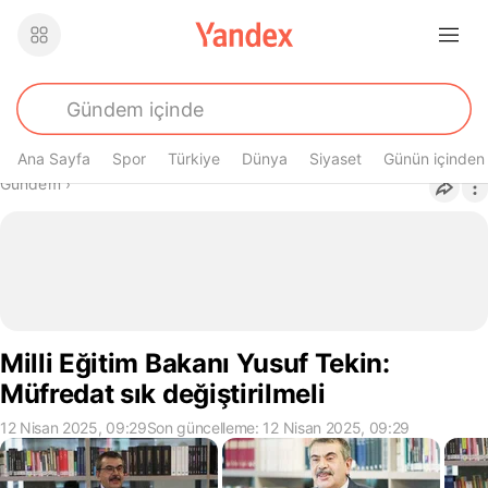
Ana Sayfa
Spor
Türkiye
Dünya
Siyaset
Günün içinden
Buradasın
Gündem
›
Milli Eğitim Bakanı Yusuf Tekin:
Müfredat sık değiştirilmeli
12 Nisan 2025, 09:29
Son güncelleme: 12 Nisan 2025, 09:29