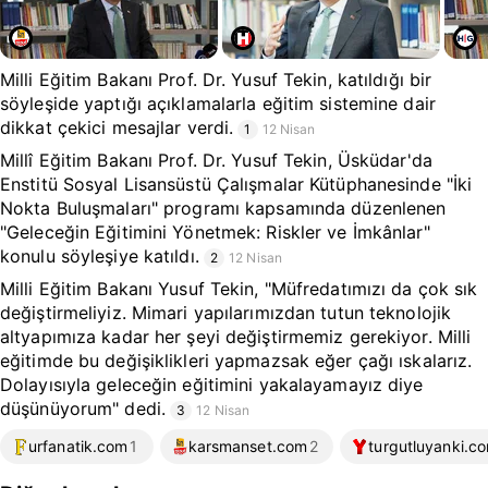
Milli Eğitim Bakanı Prof. Dr. Yusuf Tekin, katıldığı bir
söyleşide yaptığı açıklamalarla eğitim sistemine dair
dikkat çekici mesajlar verdi.
1
12 Nisan
Millî Eğitim Bakanı Prof. Dr. Yusuf Tekin, Üsküdar'da
Enstitü Sosyal Lisansüstü Çalışmalar Kütüphanesinde "İki
Nokta Buluşmaları" programı kapsamında düzenlenen
"Geleceğin Eğitimini Yönetmek: Riskler ve İmkânlar"
konulu söyleşiye katıldı.
2
12 Nisan
Milli Eğitim Bakanı Yusuf Tekin, "Müfredatımızı da çok sık
değiştirmeliyiz. Mimari yapılarımızdan tutun teknolojik
altyapımıza kadar her şeyi değiştirmemiz gerekiyor. Milli
eğitimde bu değişiklikleri yapmazsak eğer çağı ıskalarız.
Dolayısıyla geleceğin eğitimini yakalayamayız diye
düşünüyorum" dedi.
3
12 Nisan
urfanatik.com
1
karsmanset.com
2
turgutluyanki.c