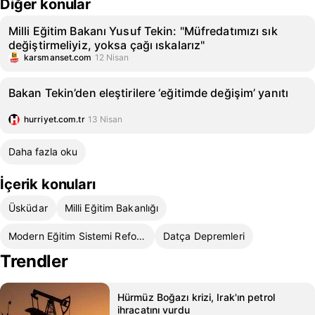
Diğer konular
Milli Eğitim Bakanı Yusuf Tekin: "Müfredatımızı sık
değiştirmeliyiz, yoksa çağı ıskalarız"
karsmanset.com
12 Nisan
Bakan Tekin’den eleştirilere ‘eğitimde değişim’ yanıtı
hurriyet.com.tr
13 Nisan
Daha fazla oku
İçerik konuları
Üsküdar
Milli Eğitim Bakanlığı
Modern Eğitim Sistemi Reformu
Datça Depremleri
Trendler
Hürmüz Boğazı krizi, Irak'ın petrol
ihracatını vurdu