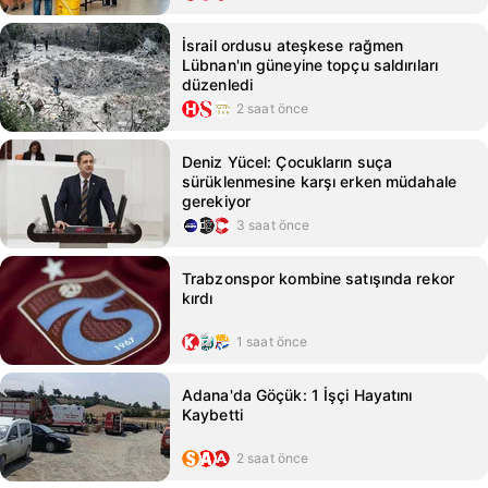
İsrail ordusu ateşkese rağmen
Lübnan'ın güneyine topçu saldırıları
düzenledi
2 saat önce
Deniz Yücel: Çocukların suça
sürüklenmesine karşı erken müdahale
gerekiyor
3 saat önce
Trabzonspor kombine satışında rekor
kırdı
1 saat önce
Adana'da Göçük: 1 İşçi Hayatını
Kaybetti
2 saat önce