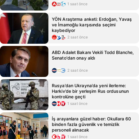
1 saat önce
YÖN Araştırma anketi: Erdoğan, Yavaş
ve İmamoğlu karşısında seçimi
kaybediyor
2 saat önce
ABD Adalet Bakanı Vekili Todd Blanche,
Senato'dan onay aldı
2 saat önce
Rusya’dan Ukrayna’da yeni ilerleme:
Harkiv’de bir yerleşim Rus ordusunun
kontrolüne geçti
1 saat önce
İş arayanlara güzel haber: Okullara 60
binden fazla güvenlik ve temizlik
personeli alınacak
1 saat önce