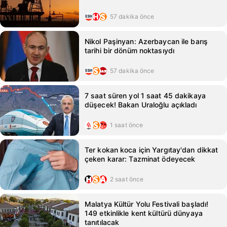
57 dakika önce
Nikol Paşinyan: Azerbaycan ile barış
tarihi bir dönüm noktasıydı
57 dakika önce
7 saat süren yol 1 saat 45 dakikaya
düşecek! Bakan Uraloğlu açıkladı
1 saat önce
Ter kokan koca için Yargıtay'dan dikkat
çeken karar: Tazminat ödeyecek
2 saat önce
Malatya Kültür Yolu Festivali başladı!
149 etkinlikle kent kültürü dünyaya
tanıtılacak