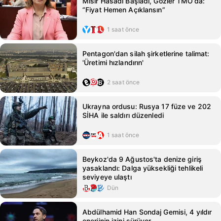
Mısır Hasadı Başladı, Gözler TMO’da:
“Fiyat Hemen Açıklansın”
1 saat önce
Pentagon'dan silah şirketlerine talimat:
'Üretimi hızlandırın'
2 saat önce
Ukrayna ordusu: Rusya 17 füze ve 202
SİHA ile saldırı düzenledi
1 saat önce
Beykoz'da 9 Ağustos'ta denize giriş
yasaklandı: Dalga yüksekliği tehlikeli
seviyeye ulaştı
Dün
Abdülhamid Han Sondaj Gemisi, 4 yıldır
enerjinin izini sürüyor