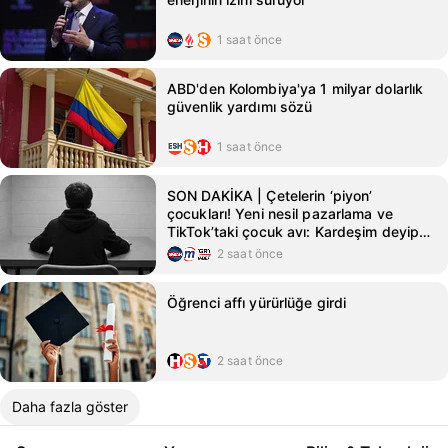
1 saat önce
ABD'den Kolombiya'ya 1 milyar dolarlık
güvenlik yardımı sözü
1 saat önce
SON DAKİKA | Çetelerin ‘piyon’
çocukları! Yeni nesil pazarlama ve
TikTok’taki çocuk avı: Kardeşim deyip
ölüme yolladılar
2 saat önce
Öğrenci affı yürürlüğe girdi
2 saat önce
Daha fazla göster