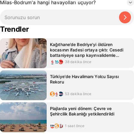
Milas-Bodrum'a hangi havayolları uçuyor?
Trendler
Kağıthane’de Bedriye'yi öldüren
kocasının ifadesi ortaya çıktı: Cesedi
battaniyeye sarıp kayınvalidemle
sohbet ettim
38 dakika önce
Türkiye'de Havalimanı Yolcu Sayısı
Rekoru
53 dakika önce
Plajlarda yeni dönem: Çevre ve
Şehircilik Bakanlığı yetkilendirildi
1 saat önce