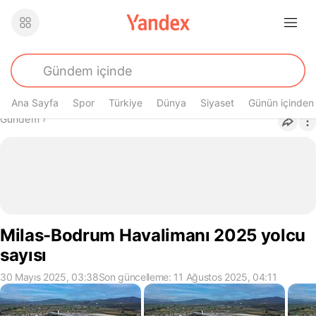
Ana Sayfa
Spor
Türkiye
Dünya
Siyaset
Günün içinden
Buradasın
Gündem
›
Milas-Bodrum Havalimanı 2025 yolcu
sayısı
30 Mayıs 2025, 03:38
Son güncelleme: 11 Ağustos 2025, 04:11