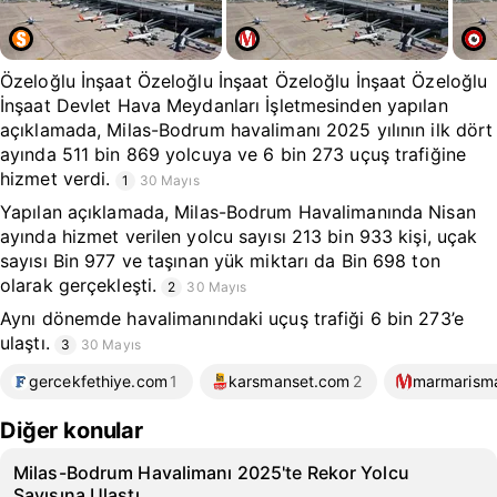
Özeloğlu İnşaat Özeloğlu İnşaat Özeloğlu İnşaat Özeloğlu
İnşaat Devlet Hava Meydanları İşletmesinden yapılan
açıklamada, Milas-Bodrum havalimanı 2025 yılının ilk dört
ayında 511 bin 869 yolcuya ve 6 bin 273 uçuş trafiğine
hizmet verdi.
1
30 Mayıs
Yapılan açıklamada, Milas-Bodrum Havalimanında Nisan
ayında hizmet verilen yolcu sayısı 213 bin 933 kişi, uçak
sayısı Bin 977 ve taşınan yük miktarı da Bin 698 ton
olarak gerçekleşti.
2
30 Mayıs
Aynı dönemde havalimanındaki uçuş trafiği 6 bin 273’e
ulaştı.
3
30 Mayıs
gercekfethiye.com
1
karsmanset.com
2
marmarism
Diğer konular
Milas-Bodrum Havalimanı 2025'te Rekor Yolcu
Sayısına Ulaştı