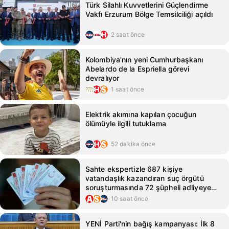
Türk Silahlı Kuvvetlerini Güçlendirme
Vakfı Erzurum Bölge Temsilciliği açıldı
2 saat önce
Kolombiya'nın yeni Cumhurbaşkanı
Abelardo de la Espriella görevi
devralıyor
1 saat önce
Elektrik akımına kapılan çocuğun
ölümüyle ilgili tutuklama
52 dakika önce
Sahte ekspertizle 687 kişiye
vatandaşlık kazandıran suç örgütü
soruşturmasında 72 şüpheli adliyeye
sevk edildi
10 saat önce
YENİ Parti'nin bağış kampanyası: İlk 8