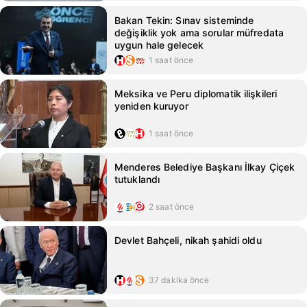
Bakan Tekin: Sınav sisteminde
değişiklik yok ama sorular müfredata
uygun hale gelecek
1 saat önce
Meksika ve Peru diplomatik ilişkileri
yeniden kuruyor
1 saat önce
Menderes Belediye Başkanı İlkay Çiçek
tutuklandı
2 saat önce
Devlet Bahçeli, nikah şahidi oldu
37 dakika önce