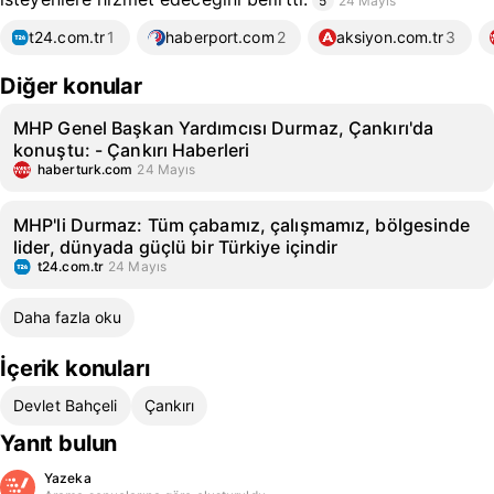
5
24 Mayıs
t24.com.tr
1
haberport.com
2
aksiyon.com.tr
3
Diğer konular
MHP Genel Başkan Yardımcısı Durmaz, Çankırı'da
konuştu: - Çankırı Haberleri
haberturk.com
24 Mayıs
MHP'li Durmaz: Tüm çabamız, çalışmamız, bölgesinde
lider, dünyada güçlü bir Türkiye içindir
t24.com.tr
24 Mayıs
Daha fazla oku
İçerik konuları
Devlet Bahçeli
Çankırı
Yanıt bulun
Yazeka