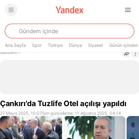
Ana Sayfa
Spor
Türkiye
Dünya
Siyaset
Günün içinden
Buradasın
Gündem
›
Çankırı'da Tuzlife Otel açılışı yapıldı
27 Mayıs 2025, 10:07
Son güncelleme: 11 Ağustos 2025, 04:14