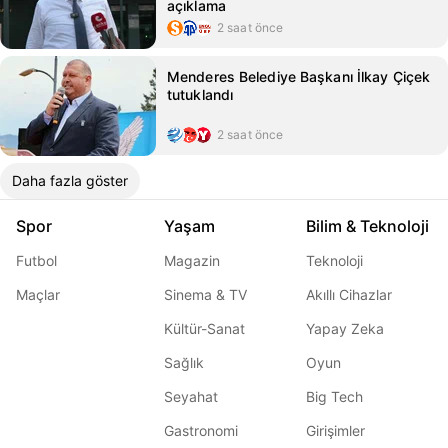
açıklama
2 saat önce
Menderes Belediye Başkanı İlkay Çiçek
tutuklandı
2 saat önce
Daha fazla göster
Spor
Yaşam
Bilim & Teknoloji
Futbol
Magazin
Teknoloji
Maçlar
Sinema & TV
Akıllı Cihazlar
Kültür-Sanat
Yapay Zeka
Sağlık
Oyun
Seyahat
Big Tech
Gastronomi
Girişimler