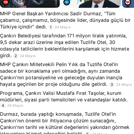
MHP Genel Başkan Yardımcısı Sadir Durmaz, “Tüm
çabamız, çalışmamız, bölgesinde lider, dünyada güçlü bir
Türkiye içindir” dedi.
1
24 Mayıs
Çankırı Belediyesi tarafından 171 milyon liralık yatırımla,
9,5 dekar arazi üzerine inşa edilen Tuzlife Otel, 30
odasıyla tatilcilerin beklentilerini karşılamak için hizmete
girdi.
2
24 Mayıs
MHP Çankırı Milletvekili Pelin Yılık da Tuzlife Otel’in
sadece bir konaklama yeri olmadığını, aynı zamanda
Çankırı'nın potansiyeline ve geleceğe duyulan inançla
hayata geçirilen bir proje olduğunu dile getirdi.
3
24 Mayıs
Programa, Çankırı Valisi Mustafa Fırat Taşolar, kurum
müdürleri, siyasi parti temsilcileri ve vatandaşlar katıldı.
4
24 Mayıs
Durmaz, burada yaptığı konuşmada, Tuzlife Otel'in
Çankırı'nın önemli bir ihtiyacına çözüm sunacağını,
Çankırı'nın tarihi ve kültürel değerlerini yakından görmek
isteyenlere hizmet edeceğini belirtti.