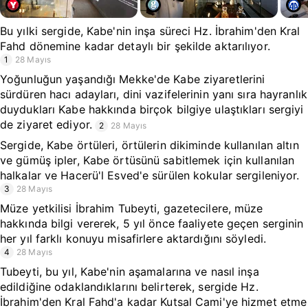
Bu yılki sergide, Kabe'nin inşa süreci Hz. İbrahim'den Kral
Fahd dönemine kadar detaylı bir şekilde aktarılıyor.
1
28 Mayıs
Yoğunluğun yaşandığı Mekke'de Kabe ziyaretlerini
sürdüren hacı adayları, dini vazifelerinin yanı sıra hayranlık
duydukları Kabe hakkında birçok bilgiye ulaştıkları sergiyi
de ziyaret ediyor.
2
28 Mayıs
Sergide, Kabe örtüleri, örtülerin dikiminde kullanılan altın
ve gümüş ipler, Kabe örtüsünü sabitlemek için kullanılan
halkalar ve Hacerü'l Esved'e sürülen kokular sergileniyor.
3
28 Mayıs
Müze yetkilisi İbrahim Tubeyti, gazetecilere, müze
hakkında bilgi vererek, 5 yıl önce faaliyete geçen serginin
her yıl farklı konuyu misafirlere aktardığını söyledi.
4
28 Mayıs
Tubeyti, bu yıl, Kabe'nin aşamalarına ve nasıl inşa
edildiğine odaklandıklarını belirterek, sergide Hz.
İbrahim'den Kral Fahd'a kadar Kutsal Cami'ye hizmet etme