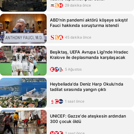
29 dakika önce
ABD'nin pandemi aktörü köşeye sıkıştı!
Fauci hakkında soruşturma istendi
45 dakika önce
Beşiktaş, UEFA Avrupa Ligi'nde Hradec
Kralove ile deplasmanda karşılaşacak
5 Ağustos
Heybeliada'da Deniz Harp Okulu'nda
tadilat sırasında yangın çıktı
1 saat önce
UNICEF: Gazze'de ateşkesin ardından
300 çocuk öldü
2 saat önce