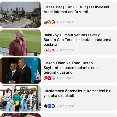
Gazze Barış Kurulu, ilk inşaat ihalesini
Arkel International'a verdi
1 saat önce
Bakırköy Cumhuriyet Başsavcılığı,
Burhan Can Terzi hakkında soruşturma
başlattı
2 saat önce
Hakan Fidan ve Esad Hasan
Şeybani'nin basın toplantısında
gerginlik yaşandı
1 saat önce
Uluslararası öğrencilerin ikamet izni bir
yıl daha uzatılabilir
2 saat önce