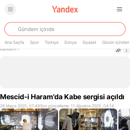
Ana Sayfa
Spor
Türkiye
Dünya
Siyaset
Günün içinden
Buradasın
Gündem
›
Mescid-i Haram'da Kabe sergisi açıldı
28 Mayıs 2025, 07:49
Son güncelleme: 11 Ağustos 2025, 04:14