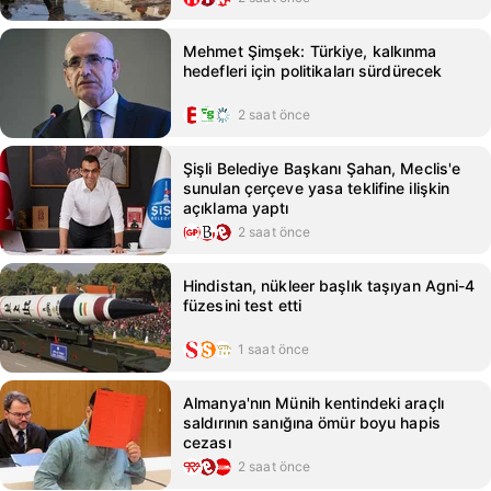
Mehmet Şimşek: Türkiye, kalkınma
hedefleri için politikaları sürdürecek
2 saat önce
Şişli Belediye Başkanı Şahan, Meclis'e
sunulan çerçeve yasa teklifine ilişkin
açıklama yaptı
2 saat önce
Hindistan, nükleer başlık taşıyan Agni-4
füzesini test etti
1 saat önce
Almanya'nın Münih kentindeki araçlı
saldırının sanığına ömür boyu hapis
cezası
2 saat önce