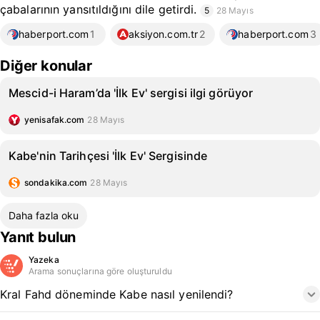
çabalarının yansıtıldığını dile getirdi.
5
28 Mayıs
haberport.com
1
aksiyon.com.tr
2
haberport.com
3
Diğer konular
Mescid-i Haram’da 'İlk Ev' sergisi ilgi görüyor
yenisafak.com
28 Mayıs
Kabe'nin Tarihçesi 'İlk Ev' Sergisinde
sondakika.com
28 Mayıs
Daha fazla oku
Yanıt bulun
Yazeka
Arama sonuçlarına göre oluşturuldu
Kral Fahd döneminde Kabe nasıl yenilendi?