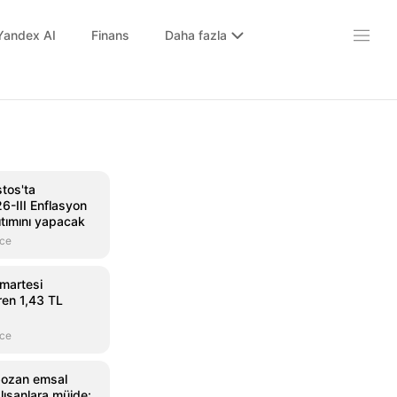
Yandex AI
Finans
Daha fazla
tos'ta
6-III Enflasyon
ıtımını yapacak
nce
umartesi
ren 1,43 TL
nce
bozan emsal
alışanlara müjde: