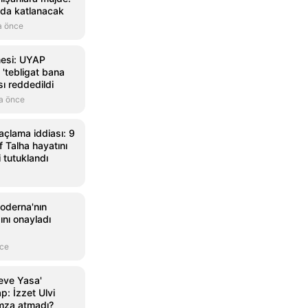
nda katlanacak
a önce
mesi: UYAP
 'tebligat bana
sı reddedildi
a önce
açlama iddiası: 9
 Talha hayatını
i tutuklandı
oderna'nın
nı onayladı
nce
eve Yasa'
p: İzzet Ulvi
mza atmadı?