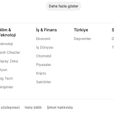
Daha fazla göster
Bilim &
İş & Finans
Türkiye
S
Teknoloji
Ekonomi
Depremler
D
eknoloji
İş Dünyası
T
kıllı Cihazlar
Otomobil
Yapay Zeka
Piyasalar
Oyun
Kripto
Big Tech
Sektörler
irişimler
ı sözleşmesi
Hata bildir
Şirket hakkında