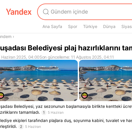
Ana Sayfa
Spor
Türkiye
Dünya
Siyas
radasın
ündem
›
uşadası Belediyesi plaj hazırlıklarını t
 Haziran 2025, 04:00
Son güncelleme: 11 Ağustos 2025, 04:11
şadası Belediyesi, yaz sezonunun başlamasıyla birlikte kentteki ücret
zırlıklarını tamamladı.
1
5 Haziran
lediye ekipleri tarafından plajlara duş, soyunma kabini, tuvalet ve ha
leştirildi.
2
5 Haziran