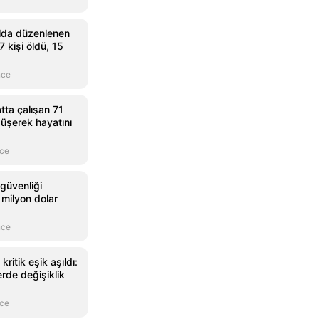
lda düzenlenen
 7 kişi öldü, 15
nce
atta çalışan 71
düşerek hayatını
nce
güvenliği
milyon dolar
nce
kritik eşik aşıldı:
lerde değişiklik
nce