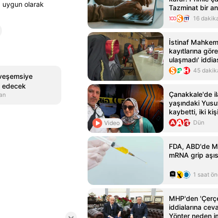
na uygun olarak
Tazminat bir a
16 dakik
İstinaf Mahke
kayıtlarına göre
ulaşmadı' iddia
45 dakik
 veşemsiye
at edecek
Çanakkale'de il
an
yaşındaki Yusuf
kaybetti, iki kiş
Dün
Video
FDA, ABD'de M
mRNA grip aşısı
1 saat ö
MHP'den 'Çerç
iddialarına ceva
Yönter neden i