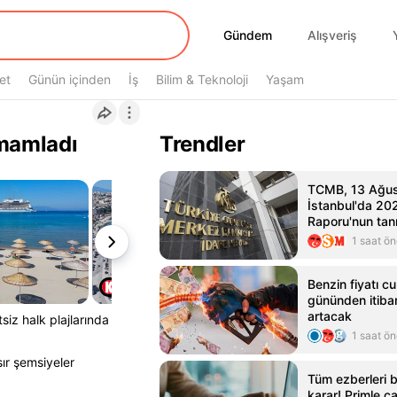
Gündem
Gündem
Alışveriş
et
Günün içinden
İş
Bilim & Teknoloji
Yaşam
amamladı
Trendler
TCMB, 13 Ağus
İstanbul'da 202
Raporu'nun tan
1 saat ö
Benzin fiyatı c
gününden itiba
artacak
siz halk plajlarında
1 saat ö
sır şemsiyeler
Tüm ezberleri 
karar! Primle ç