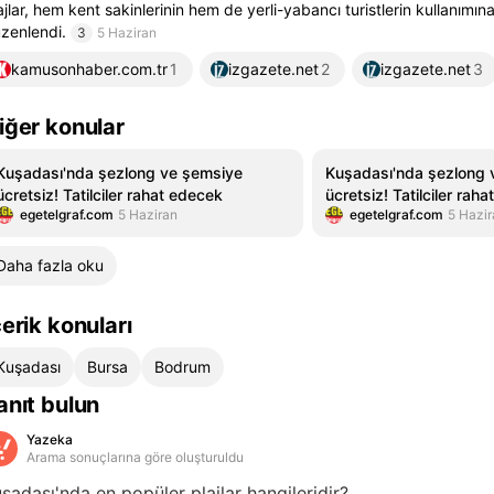
ajlar, hem kent sakinlerinin hem de yerli-yabancı turistlerin kullanımı
zenlendi.
3
5 Haziran
kamusonhaber.com.tr
1
izgazete.net
2
izgazete.net
3
iğer konular
Kuşadası'nda şezlong ve şemsiye
Kuşadası'nda şezlong
ücretsiz! Tatilciler rahat edecek
ücretsiz! Tatilciler rah
egetelgraf.com
5 Haziran
egetelgraf.com
5 Hazir
Daha fazla oku
çerik konuları
Kuşadası
Bursa
Bodrum
anıt bulun
Yazeka
Arama sonuçlarına göre oluşturuldu
şadası'nda en popüler plajlar hangileridir?