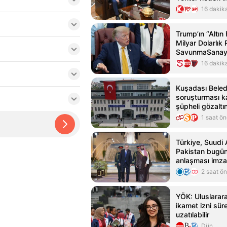
16 dakik
Trump’ın “Altın 
Milyar Dolarlık 
SavunmaSanay
16 dakik
Kuşadası Beled
soruşturması 
şüpheli gözaltın
araması devam
1 saat ö
Türkiye, Suudi 
Pakistan bugü
anlaşması imz
2 saat ö
YÖK: Uluslarara
ikamet izni süre
uzatılabilir
Dün