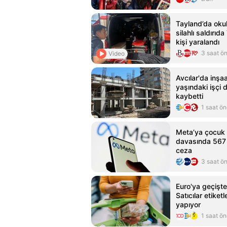
Tayland’da oku
silahlı saldırıda
kişi yaralandı
3 saat ö
Video
Avcılar'da inşa
yaşındaki işçi 
kaybetti
1 saat ö
Meta’ya çocuk 
davasında 567 
ceza
3 saat ö
Euro'ya geçişte 
Satıcılar etiket
yapıyor
1 saat ö