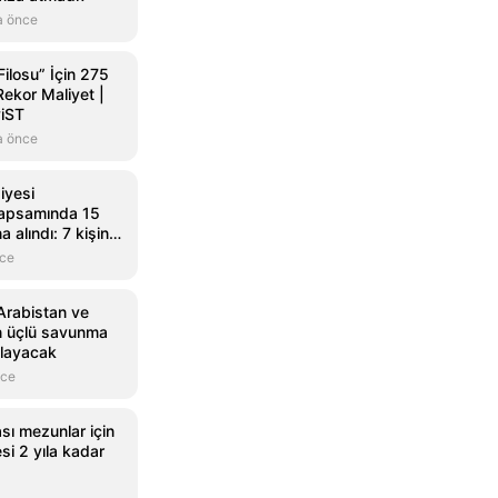
a önce
Filosu” İçin 275
Rekor Maliyet |
iST
a önce
iyesi
kapsamında 15
a alındı: 7 kişinin
 ediyor
nce
Arabistan ve
n üçlü savunma
alayacak
nce
sı mezunlar için
si 2 yıla kadar