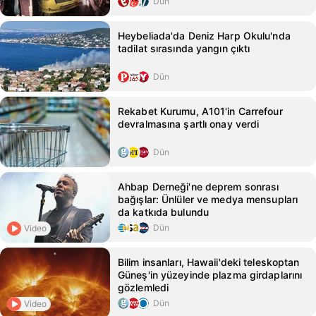
Dün
Heybeliada'da Deniz Harp Okulu'nda
tadilat sırasında yangın çıktı
Dün
Rekabet Kurumu, A101'in Carrefour
devralmasına şartlı onay verdi
Dün
Ahbap Derneği'ne deprem sonrası
bağışlar: Ünlüler ve medya mensupları
da katkıda bulundu
Dün
Video
Bilim insanları, Hawaii'deki teleskoptan
Güneş'in yüzeyinde plazma girdaplarını
gözlemledi
Dün
Video