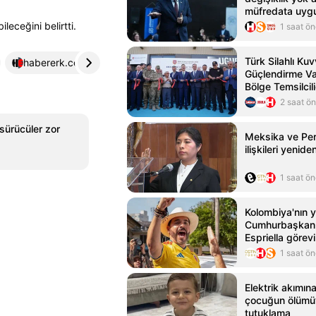
müfredata uygu
eceğini belirtti.
1 saat ö
Türk Silahlı Kuv
habererk.com
4
Güçlendirme Va
Bölge Temsilcili
2 saat ö
sürücüler zor
Meksika ve Per
ilişkileri yenid
1 saat ö
Kolombiya'nın y
Cumhurbaşkanı
Espriella görevi
1 saat ö
Elektrik akımın
çocuğun ölümüyl
tutuklama