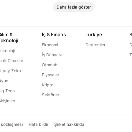
Daha fazla göster
Bilim &
İş & Finans
Türkiye
S
Teknoloji
Ekonomi
Depremler
D
eknoloji
İş Dünyası
T
kıllı Cihazlar
Otomobil
Yapay Zeka
Piyasalar
Oyun
Kripto
Big Tech
Sektörler
irişimler
ı sözleşmesi
Hata bildir
Şirket hakkında