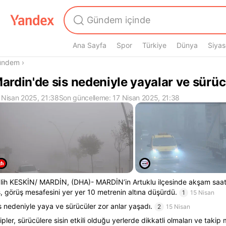
Ana Sayfa
Spor
Türkiye
Dünya
Siyas
radasın
ündem
›
ardin'de sis nedeniyle yayalar ve sürüc
 Nisan 2025, 21:38
Son güncelleme: 17 Nisan 2025, 21:38
lih KESKİN/ MARDİN, (DHA)- MARDİN’in Artuklu ilçesinde akşam saatle
s, görüş mesafesini yer yer 10 metrenin altına düşürdü.
1
15 Nisan
s nedeniyle yaya ve sürücüler zor anlar yaşadı.
2
15 Nisan
ipler, sürücülere sisin etkili olduğu yerlerde dikkatli olmaları ve takip