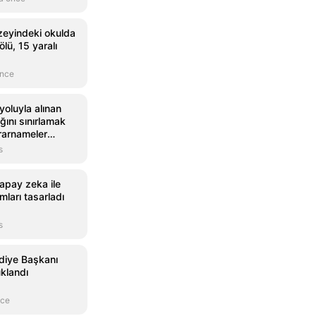
eyindeki okulda
 ölü, 15 yaralı
önce
oluyla alınan
ını sınırlamak
rarnameler
s
yapay zeka ile
mları tasarladı
s
diye Başkanı
uklandı
nce