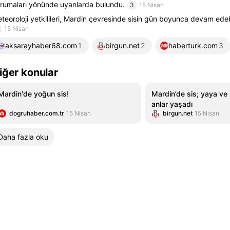
rumaları yönünde uyarılarda bulundu.
3
15 Nisan
teoroloji yetkilileri, Mardin çevresinde sisin gün boyunca devam edebil
15 Nisan
aksarayhaber68.com
1
birgun.net
2
haberturk.com
3
iğer konular
Mardin'de yoğun sis!
Mardin’de sis; yaya ve 
anlar yaşadı
dogruhaber.com.tr
15 Nisan
birgun.net
15 Nisan
Daha fazla oku