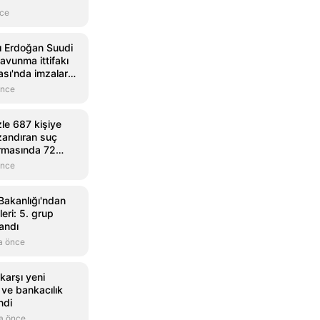
nce
 Erdoğan Suudi
avunma ittifakı
sı'nda imzalar
önce
le 687 kişiye
zandıran suç
rmasında 72
e sevk edildi
önce
akanlığı'ndan
eri: 5. grup
andı
a önce
karşı yeni
 ve bankacılık
ndi
a önce