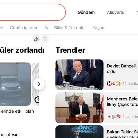
Gündem
Gündem
Alışveriş
et
Günün içinden
İş
Bilim & Teknoloji
Yaşam
üler zorlandı
Trendler
Devlet Bahçeli,
oldu
52 dakik
Menderes Bele
İlkay Çiçek tut
rinde etkili olan
2 saat ö
Bakan Tekin: S
 mesafesini
değişiklik yok 