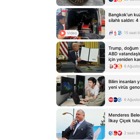
Bangkok'un kuz
silahlı saldırı: 4
15 saat 
Video
Trump, doğum y
ABD vatandaşlığ
için yeniden ka
imzaladı
6 Ağusto
Bilim insanları 
yeni virüs geno
6 Ağusto
Menderes Bele
İlkay Çiçek tut
2 saat ö