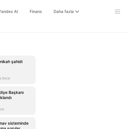
Yandex AI
Finans
Daha fazla
 nikah şahidi
a önce
diye Başkanı
uklandı
nce
ınav sisteminde
ama sorular