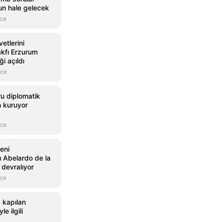
n hale gelecek
nce
vetlerini
kfı Erzurum
ği açıldı
nce
u diplomatik
en kuruyor
nce
eni
 Abelardo de la
 devralıyor
nce
a kapılan
e ilgili