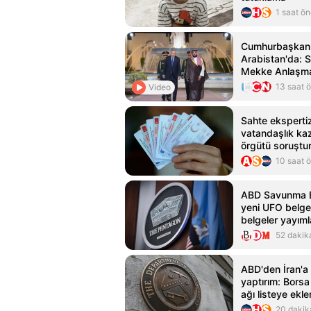
1 saat ö
Cumhurbaşkanı
Arabistan'da: S
Mekke Anlaşma
atıldı!
13 saat 
Video
Sahte ekspertiz
vatandaşlık ka
örgütü soruştu
şüpheli adliyey
10 saat 
ABD Savunma B
yeni UFO belgel
belgeler yayıml
52 dakik
ABD'den İran'a 
yaptırım: Borsa
ağı listeye ekle
20 dakik