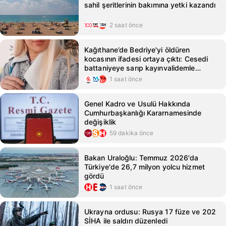
sahil şeritlerinin bakımına yetki kazandı
2 saat önce
Kağıthane’de Bedriye'yi öldüren
kocasının ifadesi ortaya çıktı: Cesedi
battaniyeye sarıp kayınvalidemle
sohbet ettim
1 saat önce
Genel Kadro ve Usulü Hakkında
Cumhurbaşkanlığı Kararnamesinde
değişiklik
59 dakika önce
Bakan Uraloğlu: Temmuz 2026'da
Türkiye'de 26,7 milyon yolcu hizmet
gördü
1 saat önce
Ukrayna ordusu: Rusya 17 füze ve 202
SİHA ile saldırı düzenledi