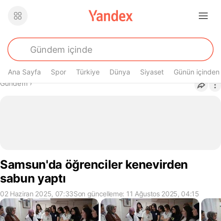
Ana Sayfa
Spor
Türkiye
Dünya
Siyaset
Günün içinden
Buradasın
Gündem
›
Samsun'da öğrenciler kenevirden
sabun yaptı
02 Haziran 2025, 07:33
Son güncelleme: 11 Ağustos 2025, 04:15