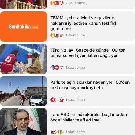
2 saat önce
TBMM, şehit aileleri ve gazilerin
haklarını iyileştiren kanun teklifini
görüşecek
1 saat önce
Türk Kızılay, Gazze'de günde 100 ton
temiz su ve hijyen kitleri dağıtıyor
1 saat önce
Paris'te aşırı sıcaklar nedeniyle 100'den
fazla kişi hayatını kaybetti
1 saat önce
İran: ABD ile müzakereler başlamadan
önce ihlaller telafi edilmeli
1 saat önce