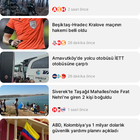
2 saat önce
Beşiktaş-Hradec Kralove maçının
hakemi belli oldu
26 dakika önce
Arnavutköy'de yolcu otobüsü İETT
otobüsüne çarptı
26 dakika önce
Siverek'te Taşağıl Mahallesi'nde Fırat
Nehri'ne giren 2 kişi boğuldu
1 saat önce
ABD, Kolombiya'ya 1 milyar dolarlık
güvenlik yardımı planını açıkladı