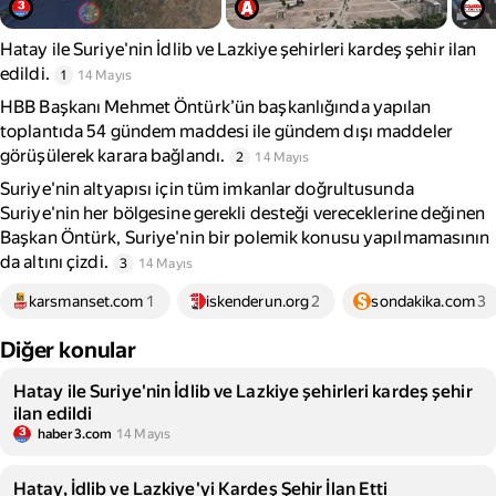
Hatay ile Suriye'nin İdlib ve Lazkiye şehirleri kardeş şehir ilan
edildi.
1
14 Mayıs
HBB Başkanı Mehmet Öntürk’ün başkanlığında yapılan
toplantıda 54 gündem maddesi ile gündem dışı maddeler
görüşülerek karara bağlandı.
2
14 Mayıs
Suriye'nin altyapısı için tüm imkanlar doğrultusunda
Suriye'nin her bölgesine gerekli desteği vereceklerine değinen
Başkan Öntürk, Suriye'nin bir polemik konusu yapılmamasının
da altını çizdi.
3
14 Mayıs
karsmanset.com
1
iskenderun.org
2
sondakika.com
3
Diğer konular
Hatay ile Suriye'nin İdlib ve Lazkiye şehirleri kardeş şehir
ilan edildi
haber3.com
14 Mayıs
Hatay, İdlib ve Lazkiye'yi Kardeş Şehir İlan Etti