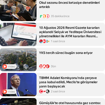
Okul sezonu öncesi kırtasiye denetimleri
artırıldı
35 dakika önce
10 Ağustos 2026 Resmi Gazete kararları
açıklandı! Selçuk ve Yeditepe Üniversitesi
yönetmelikleri ile AYM kararları Resmi
Gazete'de!
1 saat önce
YKS tercih süreci bugün sona eriyor
Dün
Video
TBMM Adalet Komisyonu'nda çerçeve
yasa kabul edildi, Meclis'te görüşmeler
yarın başlayacak
2 saat önce
Video
Gümüşlük'te otel havuzunda gaz sızıntısı: