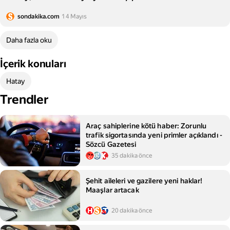
sondakika.com
14 Mayıs
Daha fazla oku
İçerik konuları
Hatay
Trendler
Araç sahiplerine kötü haber: Zorunlu
trafik sigortasında yeni primler açıklandı -
Sözcü Gazetesi
35 dakika önce
Şehit aileleri ve gazilere yeni haklar!
Maaşlar artacak
20 dakika önce