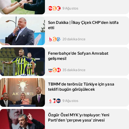
9 Ağustos
Son Dakika | İlkay Çiçek CHP'den istifa
etti
20 dakika önce
Fenerbahçe'de Sofyan Amrabat
gelişmesi!
35 dakika önce
TBMM'de terörsüz Türkiye için yasa
teklifi bugün görüşülecek
9 Ağustos
Özgür Özel MYK'yı topluyor: Yeni
Parti’den 'çerçeve yasa' zirvesi