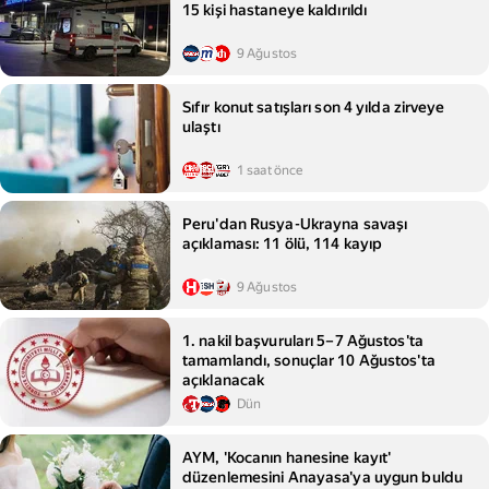
15 kişi hastaneye kaldırıldı
9 Ağustos
Sıfır konut satışları son 4 yılda zirveye
ulaştı
1 saat önce
Peru'dan Rusya-Ukrayna savaşı
açıklaması: 11 ölü, 114 kayıp
9 Ağustos
1. nakil başvuruları 5–7 Ağustos'ta
tamamlandı, sonuçlar 10 Ağustos'ta
açıklanacak
Dün
AYM, 'Kocanın hanesine kayıt'
düzenlemesini Anayasa'ya uygun buldu