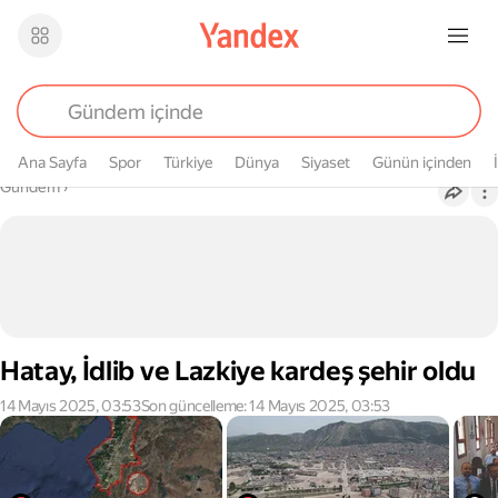
Ana Sayfa
Spor
Türkiye
Dünya
Siyaset
Günün içinden
Buradasın
Gündem
›
Hatay, İdlib ve Lazkiye kardeş şehir oldu
14 Mayıs 2025, 03:53
Son güncelleme: 14 Mayıs 2025, 03:53