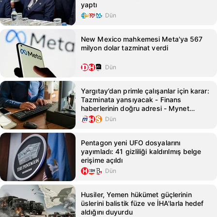
yaptı
Dün
New Mexico mahkemesi Meta'ya 567
milyon dolar tazminat verdi
Dün
Yargıtay’dan primle çalışanlar için karar:
Tazminata yansıyacak - Finans
haberlerinin doğru adresi - Mynet
Finans Haber
Dün
Pentagon yeni UFO dosyalarını
yayımladı: 41 gizliliği kaldırılmış belge
erişime açıldı
Dün
Husiler, Yemen hükümet güçlerinin
üslerini balistik füze ve İHA'larla hedef
aldığını duyurdu