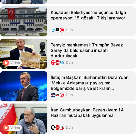
Kuşadası Belediyesi’ne üçüncü dalga
operasyon: 15 gözaltı, 7 kişi aranıyor
Dün
Temyiz mahkemesi: Trump'ın Beyaz
Saray'da balo salonu inşaatı
durdurulacak
Dün
Video
İletişim Başkanı Burhanettin Duran'dan
'Mekke Anlaşması' paylaşımı:
Bölgemizde barış ve istikrarın
korunmasına önemli katkılar
Dün
sağlayacak
İran Cumhurbaşkanı Pezeşkiyan: 14
Haziran mutabakatı uygulanmalı
Dün
Video