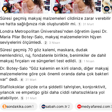
Süresi geçmiş makyaj malzemeleri cildinize zarar verebilir
ve hatta sağlığınıza risk oluşturabilir mi.
1
31 Mart
Londra Metropolitan Üniversitesi'nden öğretim üyesi Dr.
Maria Pilar Botey-Salo, makyaj malzemelerinin hijyen
seviyelerini ölçümledi.
2
3 Nisan
Süresi geçmiş 70 göz kalemi, maskara, dudak
nemlendirici, ruj, fondatenle birlikte, benimkiler de dahil
makyaj fırçaları ve süngerleri test edildi.
3
1 Nisan
Dr. Botey-Salo "Göz kalemin en kirli olandı, diğer makyaj
malzemelerine göre çok önemli oranda daha çok bakteri
var" dedi.
4
31 Mart
Stafilokoklar gözde orta şiddetli tahrişten, konjonktivit,
yılancık ve empetigo gibi daha ciddi rahatsızlıklara yol
atabiliyor.
5
31 Mart
sondakika.com
1
sabah.com.tr
2
medyafaresi.com