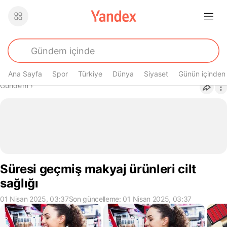
Ana Sayfa
Spor
Türkiye
Dünya
Siyaset
Günün içinden
Buradasın
Gündem
›
Süresi geçmiş makyaj ürünleri cilt
sağlığı
01 Nisan 2025, 03:37
Son güncelleme: 01 Nisan 2025, 03:37