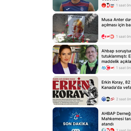
1 saat ö
Musa Anter dav
açılması için b
1 saat ö
Ahbap soruştu
tutuklanmıştı: 
maddelik açıkl
1 saat ö
Erkin Koray, 8
Kanada'da vefat
2 saat ö
AHBAP Derneği
Mahkemesi tar
atandı
2 saat ö