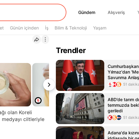
Gündem
Gündem
Alışveriş
et
Günün içinden
İş
Bilim & Teknoloji
Yaşam
Trendler
Cumhurbaşkanı
Yılmaz'dan 'Me
Savunma Anlaş
açıklaması: Ek
51 dakik
işbirliklerine iv
kazandırmasını
ABD’de tarım dı
temmuzda bekle
geriledi
ağı olan Koreli
51 dakik
l medyayı ciltleriyle
Adana'da kızını 
iddiasıyla bir g