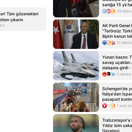
sanığa 15 yıl h
verildi
35 dakik
yor! Tüm gözenekleri
tten çıkarın
yıs
AK Parti Genel 
"Terörsüz Türk
ilişkin kanun tek
değerlendirdi
21 dakik
Yunan basını: 
savaş uçakları 
dalaşına girdi 
5 dakika
Schengen'de ye
İtalya'dan İspa
pasaport kontr
1 saat ö
Trabzonspor'a 
Yıldız isim sak
Gazetesi