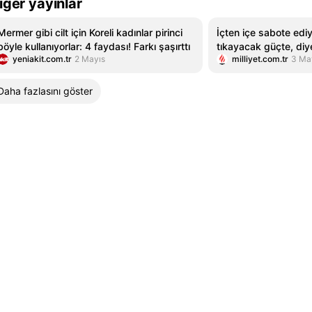
iğer yayınlar
Mermer gibi cilt için Koreli kadınlar pirinci
İçten içe sabote edi
böyle kullanıyorlar: 4 faydası! Farkı şaşırttı
tıkayacak güçte, diye
yeniakit.com.tr
2 Mayıs
milliyet.com.tr
3 Ma
Daha fazlasını göster