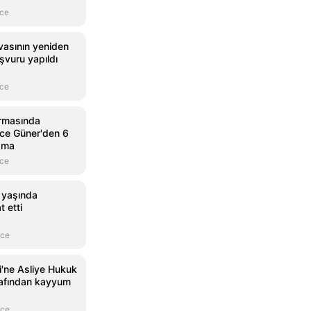
nce
asının yeniden
aşvuru yapıldı
nce
rmasında
Ece Güner'den 6
ama
nce
2 yaşında
 etti
nce
'ne Asliye Hukuk
afından kayyum
nce