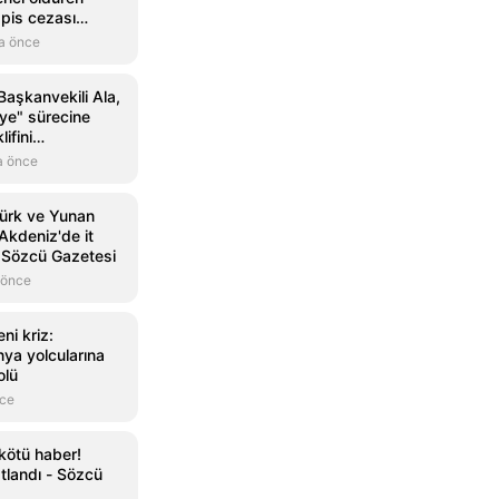
apis cezası
a önce
Başkanvekili Ala,
iye" sürecine
lifini
a önce
Türk ve Yunan
Akdeniz'de it
- Sözcü Gazetesi
 önce
ni kriz:
nya yolcularına
olü
nce
kötü haber!
atlandı - Sözcü