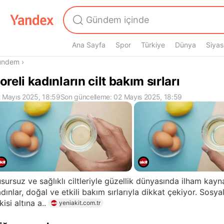
Ana Sayfa
Spor
Türkiye
Dünya
Siyas
radasın
ündem
›
oreli kadınların cilt bakım sırları
 Mayıs 2025, 18:59
Son güncelleme: 02 Mayıs 2025, 18:59
sursuz ve sağlıklı ciltleriyle güzellik dünyasında ilham kayn
dınlar, doğal ve etkili bakım sırlarıyla dikkat çekiyor. Sosya
kisi altına a..
yeniakit.com.tr