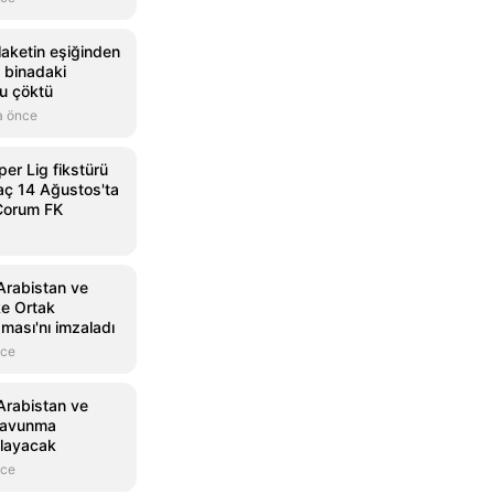
laketin eşiğinden
ı binadaki
nu çöktü
a önce
r Lig fikstürü
maç 14 Ağustos'ta
Çorum FK
Arabistan ve
e Ortak
ası'nı imzaladı
nce
Arabistan ve
 savunma
alayacak
nce