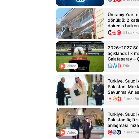
Ümraniye'de fe
dönüldü: 2 katl
dairenin balko
51 dakik
2026–2027 Süpe
açıklandı: İlk 
Galatasaray – 
Dün
Video
Türkiye, Suudi 
Pakistan, Mekk
Savunma Anlaşm
2 saat ö
Türkiye, Suudi 
Pakistan üçlü
anlaşması imz
7 saat ö
Video