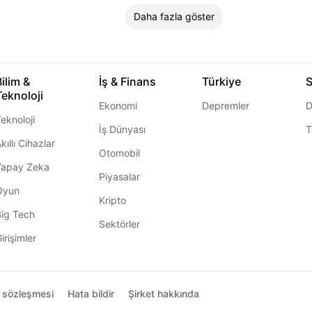
Daha fazla göster
Bilim &
İş & Finans
Türkiye
S
Teknoloji
Ekonomi
Depremler
D
eknoloji
İş Dünyası
T
kıllı Cihazlar
Otomobil
Yapay Zeka
Piyasalar
Oyun
Kripto
Big Tech
Sektörler
irişimler
ı sözleşmesi
Hata bildir
Şirket hakkında