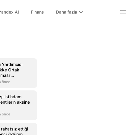
Yandex AI
Finans
Daha fazla
 Yardımcısı
kke Ortak
ması'
onomik
a önce
me
 bekliyoruz
şı istihdam
ntilerin aksine
a önce
rahatsız ettiği
enci öldüren