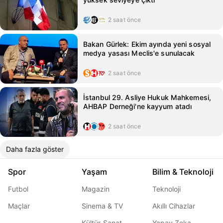
2 saat önce
Bakan Gürlek: Ekim ayında yeni sosyal
medya yasası Meclis'e sunulacak
2 saat önce
İstanbul 29. Asliye Hukuk Mahkemesi,
AHBAP Derneği'ne kayyum atadı
2 saat önce
Daha fazla göster
Spor
Yaşam
Bilim & Teknoloji
Futbol
Magazin
Teknoloji
Maçlar
Sinema & TV
Akıllı Cihazlar
Kültür-Sanat
Yapay Zeka