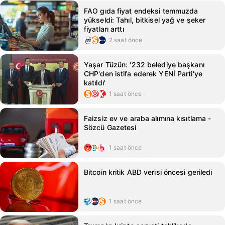
FAO gıda fiyat endeksi temmuzda
yükseldi: Tahıl, bitkisel yağ ve şeker
fiyatları arttı
2 saat önce
Yaşar Tüzün: '232 belediye başkanı
CHP'den istifa ederek YENİ Parti'ye
katıldı'
1 saat önce
Faizsiz ev ve araba alımına kısıtlama -
Sözcü Gazetesi
1 saat önce
Bitcoin kritik ABD verisi öncesi geriledi
1 saat önce