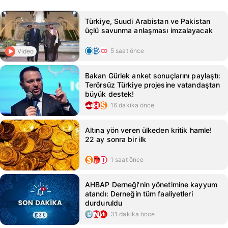
Türkiye, Suudi Arabistan ve Pakistan
üçlü savunma anlaşması imzalayacak
5 saat önce
Video
Bakan Gürlek anket sonuçlarını paylaştı:
Terörsüz Türkiye projesine vatandaştan
büyük destek!
16 dakika önce
Altına yön veren ülkeden kritik hamle!
22 ay sonra bir ilk
1 saat önce
AHBAP Derneği'nin yönetimine kayyum
atandı: Derneğin tüm faaliyetleri
durduruldu
31 dakika önce