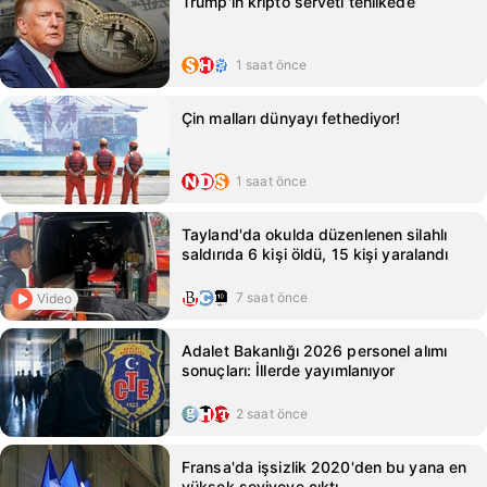
Trump'ın kripto serveti tehlikede
1 saat önce
Çin malları dünyayı fethediyor!
1 saat önce
Tayland'da okulda düzenlenen silahlı
saldırıda 6 kişi öldü, 15 kişi yaralandı
7 saat önce
Video
Adalet Bakanlığı 2026 personel alımı
sonuçları: İllerde yayımlanıyor
2 saat önce
Fransa'da işsizlik 2020'den bu yana en
yüksek seviyeye çıktı