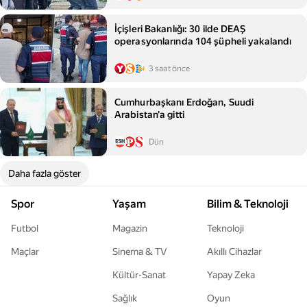
İçişleri Bakanlığı: 30 ilde DEAŞ
operasyonlarında 104 şüpheli yakalandı
3 saat önce
Cumhurbaşkanı Erdoğan, Suudi
Arabistan'a gitti
Dün
Daha fazla göster
Spor
Yaşam
Bilim & Teknoloji
Futbol
Magazin
Teknoloji
Maçlar
Sinema & TV
Akıllı Cihazlar
Kültür-Sanat
Yapay Zeka
Sağlık
Oyun