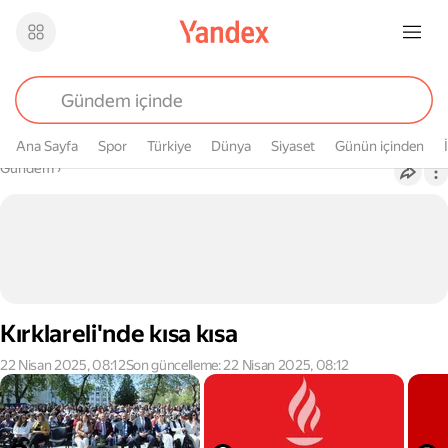
Ana Sayfa
Spor
Türkiye
Dünya
Siyaset
Günün içinden
Buradasın
Gündem
›
Kırklareli'nde kısa kısa
22 Nisan 2025, 08:12
Son güncelleme: 22 Nisan 2025, 08:12