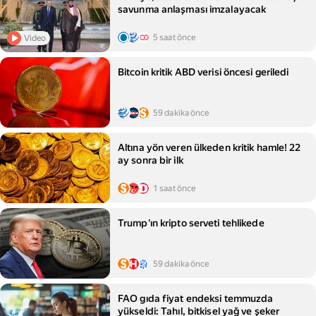
savunma anlaşması imzalayacak
5 saat önce
Video
Bitcoin kritik ABD verisi öncesi geriledi
59 dakika önce
Altına yön veren ülkeden kritik hamle! 22
ay sonra bir ilk
1 saat önce
Trump'ın kripto serveti tehlikede
59 dakika önce
FAO gıda fiyat endeksi temmuzda
yükseldi: Tahıl, bitkisel yağ ve şeker