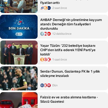
fiyatları arttı
2 saat önce
AHBAP Derneği'nin yönetimine kayyum
atandı: Derneğin tüm faaliyetleri
durduruldu
12 dakika önce
Yaşar Tüzün: '232 belediye başkanı
CHP'den istifa ederek YENİ Parti'ye
katıldı'
1 saat önce
Serdar Dursun, Gaziantep FK ile 1 yıllık
sözleşme imzaladı
Dün
Faizsiz ev ve araba alımına kısıtlama -
Sözcü Gazetesi