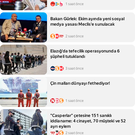
1 saat önce
Bakan Gürlek: Ekim ayında yeni sosyal
medya yasası Meclis'e sunulacak
2 saat önce
Elazığ'da tefecilik operasyonunda 6
şüpheli tutuklandı
3 saat önce
Çin malları dünyayı fethediyor!
1 saat önce
"Casperlar" çetesine 151 sanıklı
iddianame: 4 cinayet, 70 müşteki ve 52
ayrı eylem
2 saat önce