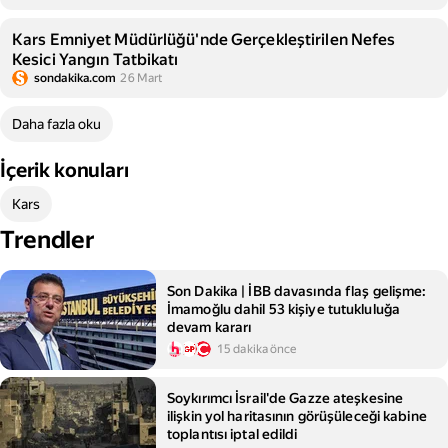
Kars Emniyet Müdürlüğü'nde Gerçekleştirilen Nefes
Kesici Yangın Tatbikatı
sondakika.com
26 Mart
Daha fazla oku
İçerik konuları
Kars
Trendler
Son Dakika | İBB davasında flaş gelişme:
İmamoğlu dahil 53 kişiye tutukluluğa
devam kararı
15 dakika önce
Soykırımcı İsrail'de Gazze ateşkesine
ilişkin yol haritasının görüşüleceği kabine
toplantısı iptal edildi