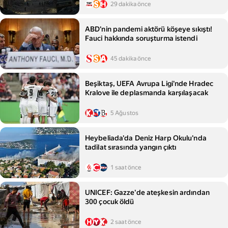
29 dakika önce
ABD'nin pandemi aktörü köşeye sıkıştı!
Fauci hakkında soruşturma istendi
45 dakika önce
Beşiktaş, UEFA Avrupa Ligi'nde Hradec
Kralove ile deplasmanda karşılaşacak
5 Ağustos
Heybeliada'da Deniz Harp Okulu'nda
tadilat sırasında yangın çıktı
1 saat önce
UNICEF: Gazze'de ateşkesin ardından
300 çocuk öldü
2 saat önce