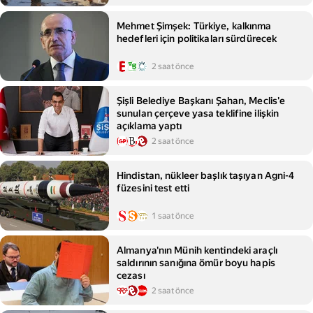
Mehmet Şimşek: Türkiye, kalkınma
hedefleri için politikaları sürdürecek
2 saat önce
Şişli Belediye Başkanı Şahan, Meclis'e
sunulan çerçeve yasa teklifine ilişkin
açıklama yaptı
2 saat önce
Hindistan, nükleer başlık taşıyan Agni-4
füzesini test etti
1 saat önce
Almanya'nın Münih kentindeki araçlı
saldırının sanığına ömür boyu hapis
cezası
2 saat önce