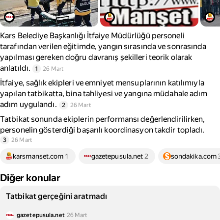
Kars Belediye Başkanlığı İtfaiye Müdürlüğü personeli
tarafından verilen eğitimde, yangın sırasında ve sonrasında
yapılması gereken doğru davranış şekilleri teorik olarak
anlatıldı.
1
26 Mart
İtfaiye, sağlık ekipleri ve emniyet mensuplarının katılımıyla
yapılan tatbikatta, bina tahliyesi ve yangına müdahale adım
adım uygulandı.
2
26 Mart
Tatbikat sonunda ekiplerin performansı değerlendirilirken,
personelin gösterdiği başarılı koordinasyon takdir topladı.
3
26 Mart
karsmanset.com
1
gazetepusula.net
2
sondakika.com
Diğer konular
Tatbikat gerçeğini aratmadı
gazetepusula.net
26 Mart