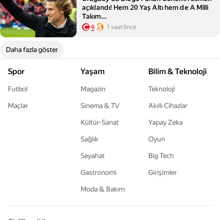
açıklandı! Hem 20 Yaş Altı hem de A Milli
Takım...
1 saat önce
Daha fazla göster
Spor
Yaşam
Bilim & Teknoloji
Futbol
Magazin
Teknoloji
Maçlar
Sinema & TV
Akıllı Cihazlar
Kültür-Sanat
Yapay Zeka
Sağlık
Oyun
Seyahat
Big Tech
Gastronomi
Girişimler
Moda & Bakım