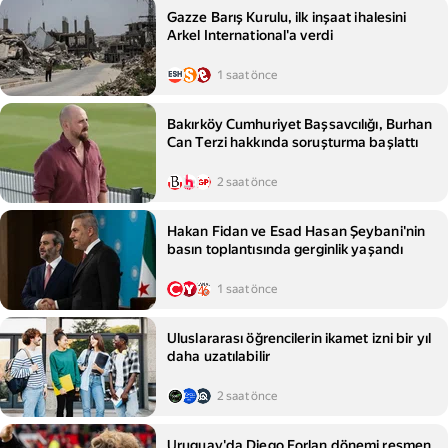
Gazze Barış Kurulu, ilk inşaat ihalesini
Arkel International'a verdi
1 saat önce
Bakırköy Cumhuriyet Başsavcılığı, Burhan
Can Terzi hakkında soruşturma başlattı
2 saat önce
Hakan Fidan ve Esad Hasan Şeybani'nin
basın toplantısında gerginlik yaşandı
1 saat önce
Uluslararası öğrencilerin ikamet izni bir yıl
daha uzatılabilir
2 saat önce
Uruguay'da Diego Forlan dönemi resmen