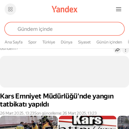
Ana Sayfa
Spor
Türkiye
Dünya
Siyaset
Günün içinden
Buradasın
Gündem
›
Kars Emniyet Müdürlüğü'nde yangın
tatbikatı yapıldı
26 Mart 2025, 13:23
Son güncelleme: 26 Mart 2025, 13:23