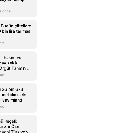
a önce
Bugün çiftçilere
bin lira tarımsal
i
nce
ı, hâkim ve
apay zekâ
Örgüt Tahmin
rdu
nce
ı 26 bin 673
nel alımı için
ı yayımlandı
nce
sü Keçeli:
Turizm Özel
vesi Türkiye'ye