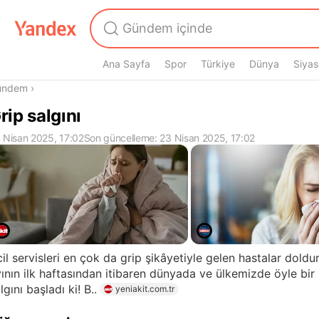
Ana Sayfa
Spor
Türkiye
Dünya
Siyas
radasın
ündem
›
rip salgını
 Nisan 2025, 17:02
Son güncelleme: 23 Nisan 2025, 17:02
il servisleri en çok da grip şikâyetiyle gelen hastalar doldu
ının ilk haftasından itibaren dünyada ve ülkemizde öyle bir
lgını başladı ki! B..
yeniakit.com.tr