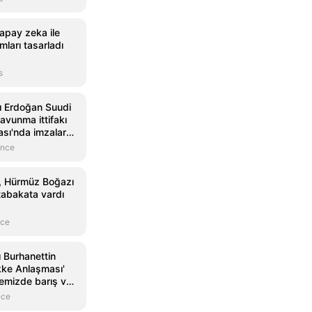
yapay zeka ile
mları tasarladı
s
 Erdoğan Suudi
avunma ittifakı
sı'nda imzalar
önce
, Hürmüz Boğazı
abakata vardı
nce
ı Burhanettin
ke Anlaşması'
gemizde barış ve
nmasına önemli
nce
yacak