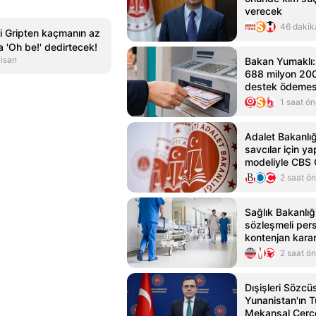
verecek
46 dakik
eli Gripten kaçmanın az
na 'Oh be!' dedirtecek!
isan
Bakan Yumaklı: 
688 milyon 200 
destek ödemes
1 saat ö
Adalet Bakanlığ
savcılar için y
modeliyle CBS 
Projesi'ni duyu
2 saat ö
Sağlık Bakanlığ
sözleşmeli perso
kontenjan karar
2 saat ö
Dışişleri Sözcü
Yunanistan'ın 
Mekansal Çerçe