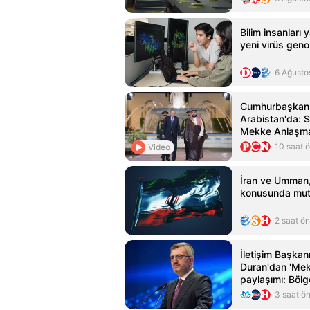
Bilim insanları 
yeni virüs geno
6 Ağusto
Cumhurbaşkanı
Arabistan'da: S
Mekke Anlaşma
atıldı!
10 saat 
Video
İran ve Umman
konusunda mut
2 saat ö
İletişim Başkan
Duran'dan 'Mek
paylaşımı: Böl
istikrarın koru
3 saat ö
katkılar sağla