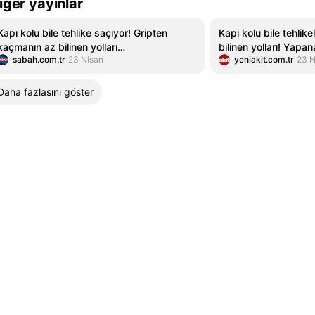
iğer yayınlar
Kapı kolu bile tehlike saçıyor! Gripten
Kapı kolu bile tehlik
kaçmanın az bilinen yolları…
bilinen yolları! Yapa
sabah.com.tr
23 Nisan
yeniakit.com.tr
23 N
Daha fazlasını göster