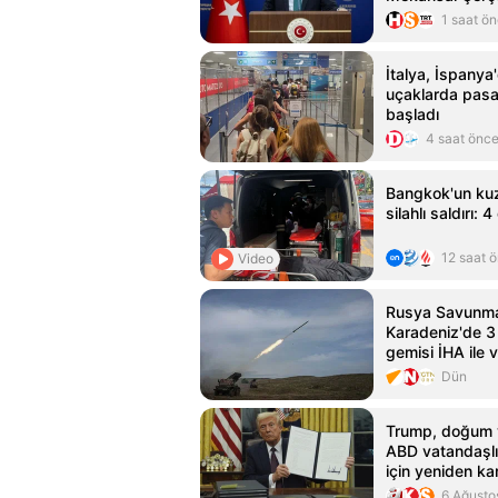
hukuki sonuç 
1 saat ö
İtalya, İspanya
uçaklarda pasa
başladı
4 saat önc
Bangkok'un kuz
silahlı saldırı: 4
12 saat 
Video
Rusya Savunma 
Karadeniz'de 3
gemisi İHA ile 
Dün
Trump, doğum y
ABD vatandaşlığ
için yeniden ka
imzaladı
6 Ağusto