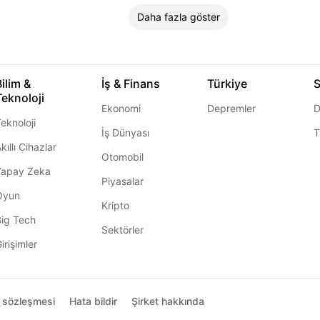
Daha fazla göster
Bilim &
İş & Finans
Türkiye
S
Teknoloji
Ekonomi
Depremler
D
eknoloji
İş Dünyası
T
kıllı Cihazlar
Otomobil
Yapay Zeka
Piyasalar
Oyun
Kripto
Big Tech
Sektörler
irişimler
ı sözleşmesi
Hata bildir
Şirket hakkında