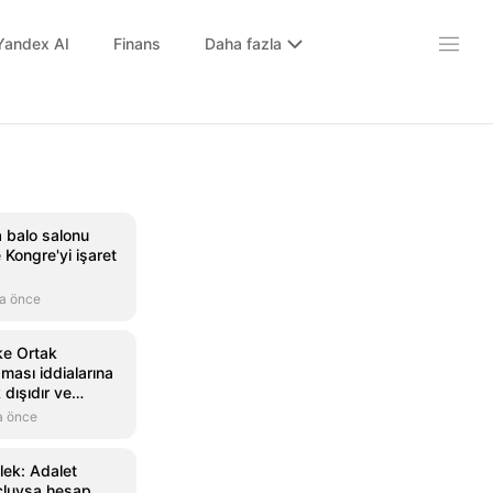
Yandex AI
Finans
Daha fazla
 balo salonu
Kongre'yi işaret
a önce
e Ortak
ası iddialarına
dışıdır ve
lı olduğu açıkça
a önce
lek: Adalet
çluysa hesap