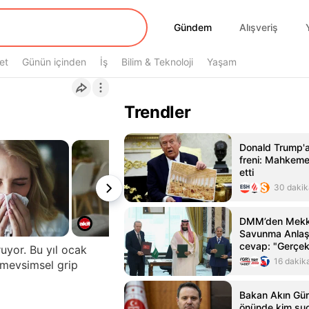
Gündem
Gündem
Alışveriş
et
Günün içinden
İş
Bilim & Teknoloji
Yaşam
Trendler
Donald Trump'a
freni: Mahkeme 
etti
30 dakik
DMM’den Mekk
Savunma Anlaşm
cevap: "Gerçek 
ruyor. Bu yıl ocak
nereden kaynak
16 dakik
 mevsimsel grip
belli"
Bakan Akın Gür
önünde kim su