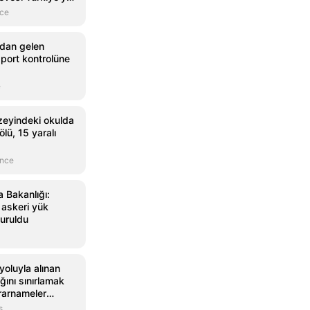
getirmeyecek
nce
'dan gelen
port kontrolüne
e
eyindeki okulda
 ölü, 15 yaralı
önce
Bakanlığı:
 askeri yük
vuruldu
oluyla alınan
ını sınırlamak
rarnameler
s