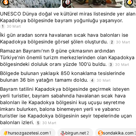
UNESCO Dünya doğal ve kültürel miras listesinde yer alan
Kapadokya bölgesinde bayram yoğunluğu yaşanıyor.
1
30 Mart
İki gün aradan sonra havalanan sıcak hava balonları ise
Kapadokya bölgesinde görsel şölen oluşturdu.
2
30 Mart
Ramazan Bayramı'nın 9 güne çıkmasının ardından
Türkiye'nin önemli turizm merkezlerinden olan Kapadokya
bölgesindeki doluluk oranı yüzde 100'ü buldu.
3
30 Mart
Bölgede bulunan yaklaşık 850 konaklama tesislerinde
bulunan 36 bin yatağın tamamı doldu.
4
30 Mart
Bayram tatilini Kapadokya bölgesinde geçirmek isteyen
yerli turistler, bayram sabahında havalanan sıcak hava
balonları ile Kapadokya bölgesini kuş uçuşu seyretme
imkanı bulurken, balona binemeyen yerli ve yabancı
turistler ise Kapadokya bölgesinin seyir tepelerinde uçan
balonları izleri.
5
30 Mart
hursozgazetesi.com
1
birgun.net
2
sondakika.com