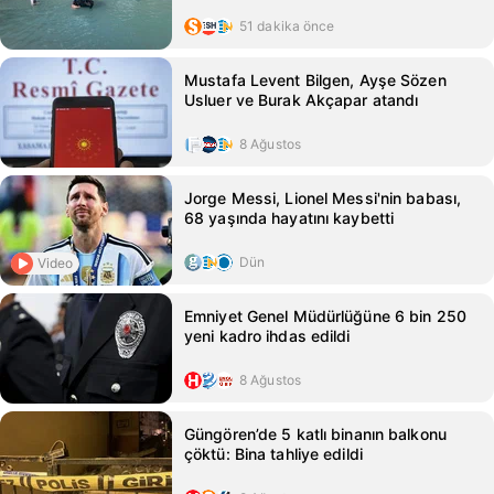
51 dakika önce
Mustafa Levent Bilgen, Ayşe Sözen
Usluer ve Burak Akçapar atandı
8 Ağustos
Jorge Messi, Lionel Messi'nin babası,
68 yaşında hayatını kaybetti
Dün
Video
Emniyet Genel Müdürlüğüne 6 bin 250
yeni kadro ihdas edildi
8 Ağustos
Güngören’de 5 katlı binanın balkonu
çöktü: Bina tahliye edildi