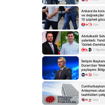
Ankara'da kors
ve değnekçiler 
10 şüpheli göza
Dün
Abdulkadir Selvi
yalanladı: Yan
‘Gürlek-Demirt
7 Ağusto
İletişim Başkan
Duran'dan 'Mek
paylaşımı: Böl
istikrarın koru
Dün
katkılar sağla
Cumhurbaşkanl
Anlaşması ulusl
taahhütleri çel
Dün