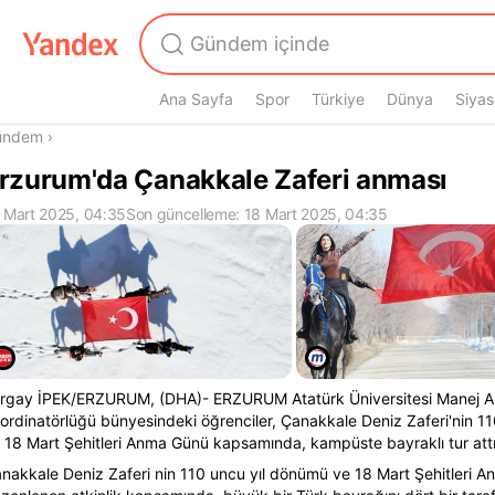
Ana Sayfa
Spor
Türkiye
Dünya
Siyas
radasın
ündem
›
rzurum'da Çanakkale Zaferi anması
 Mart 2025, 04:35
Son güncelleme: 18 Mart 2025, 04:35
rgay İPEK/ERZURUM, (DHA)- ERZURUM Atatürk Üniversitesi Manej Ala
ordinatörlüğü bünyesindeki öğrenciler, Çanakkale Deniz Zaferi'nin 1
 18 Mart Şehitleri Anma Günü kapsamında, kampüste bayraklı tur attı
nakkale Deniz Zaferi nin 110 uncu yıl dönümü ve 18 Mart Şehitleri 