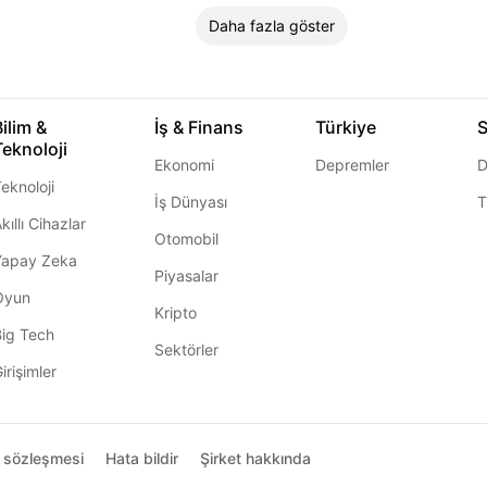
Daha fazla göster
Bilim &
İş & Finans
Türkiye
S
Teknoloji
Ekonomi
Depremler
D
eknoloji
İş Dünyası
T
kıllı Cihazlar
Otomobil
Yapay Zeka
Piyasalar
Oyun
Kripto
Big Tech
Sektörler
irişimler
ı sözleşmesi
Hata bildir
Şirket hakkında