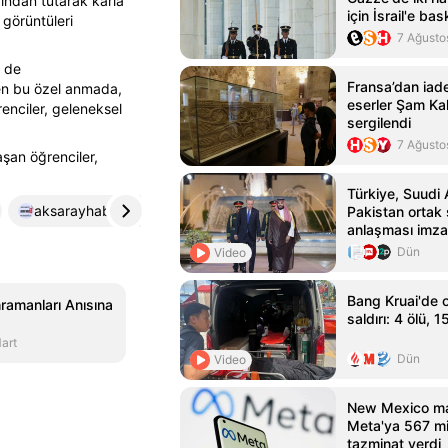
ından tutarak karla
için İsrail'e ba
 görüntüleri
7 Ağusto
m de
Fransa’dan iade 
len bu özel anmada,
eserler Şam Ka
renciler, geleneksel
sergilendi
7 Ağusto
aşan öğrenciler,
Türkiye, Suudi 
aksarayhaber68.com
4
Pakistan orta
anlaşması imza
Dün
Video
Bang Kruai'de o
ramanları Anısına
saldırı: 4 ölü, 1
art
Dün
Video
New Mexico m
Meta'ya 567 mi
tazminat verdi