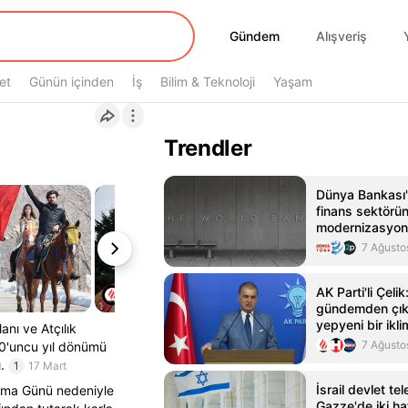
Gündem
Gündem
Alışveriş
et
Günün içinden
İş
Bilim & Teknoloji
Yaşam
Trendler
Dünya Bankası'
finans sektörü
modernizasyonu
dolarlık hibe
7 Ağusto
AK Parti'li Çeli
gündemden çıkm
yepyeni bir ikl
nı ve Atçılık
7 Ağusto
10'uncu yıl dönümü
.
1
17 Mart
İsrail devlet te
Anma Günü nedeniyle
Gazze'de iki ha