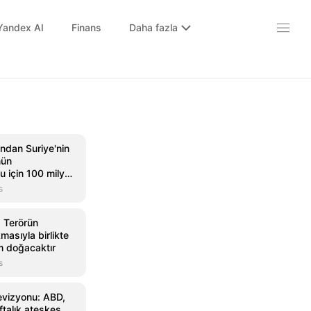
Yandex AI
Finans
Daha fazla
ndan Suriye'nin
nün
 için 100 milyon
s
k: Terörün
asıyla birlikte
im doğacaktır
s
levizyonu: ABD,
ftalık ateşkes