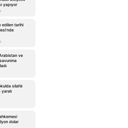
skı yapıyor
s
edilen tarihi
lesi’nde
s
Arabistan ve
k savunma
ladı
kulda silahlı
5 yaralı
ahkemesi
lyon dolar