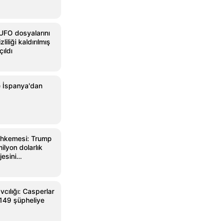
UFO dosyalarını
liliği kaldırılmış
ıldı
e İspanya'dan
hkemesi: Trump
ilyon dolarlık
jesini
ek
cılığı: Casperlar
 149 şüpheliye