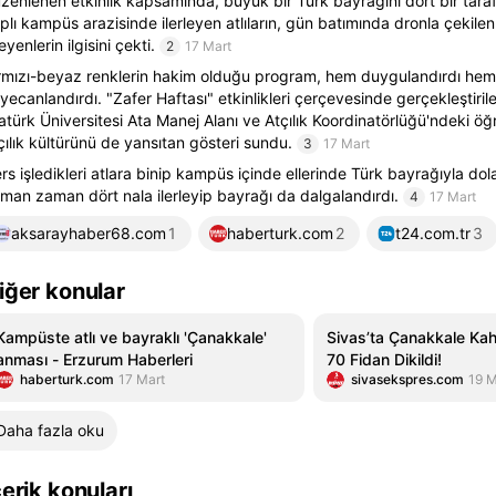
zenlenen etkinlik kapsamında, büyük bir Türk bayrağını dört bir taraf
plı kampüs arazisinde ilerleyen atlıların, gün batımında dronla çekilen
leyenlerin ilgisini çekti.
2
17 Mart
rmızı-beyaz renklerin hakim olduğu program, hem duygulandırdı he
yecanlandırdı. "Zafer Haftası" etkinlikleri çerçevesinde gerçekleştiri
atürk Üniversitesi Ata Manej Alanı ve Atçılık Koordinatörlüğü'ndeki öğ
çılık kültürünü de yansıtan gösteri sundu.
3
17 Mart
rs işledikleri atlara binip kampüs içinde ellerinde Türk bayrağıyla dol
man zaman dört nala ilerleyip bayrağı da dalgalandırdı.
4
17 Mart
aksarayhaber68.com
1
haberturk.com
2
t24.com.tr
3
iğer konular
Kampüste atlı ve bayraklı 'Çanakkale'
Sivas’ta Çanakkale Kah
anması - Erzurum Haberleri
70 Fidan Dikildi!
haberturk.com
17 Mart
sivasekspres.com
19 M
Daha fazla oku
çerik konuları