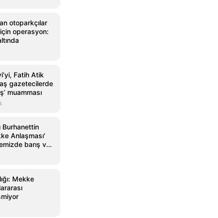
an otoparkçılar
için operasyon:
ltında
’yi, Fatih Atik
daş gazetecilerde
aş’ muamması
s
ı Burhanettin
ke Anlaşması'
gemizde barış ve
nmasına önemli
yacak
ığı: Mekke
ararası
işmiyor