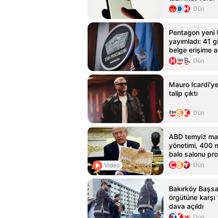
Dün
Pentagon yeni 
yayımladı: 41 giz
belge erişime aç
Dün
Mauro Icardi'y
talip çıktı
Dün
ABD temyiz ma
yönetimi, 400 m
balo salonu pro
sürdüremeyec
Dün
Video
Bakırköy Başsav
örgütüne karşı
dava açıldı
Dün