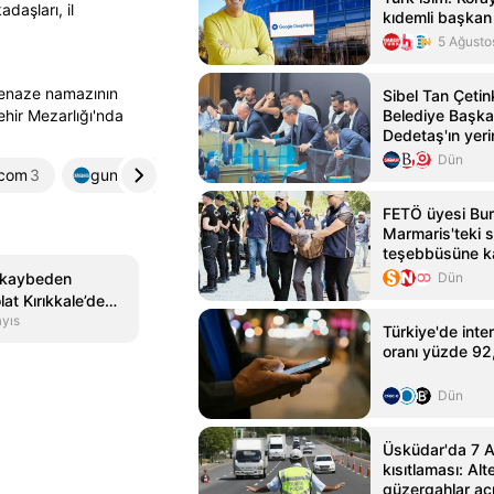
daşları, il
kıdemli başkan 
5 Ağusto
cenaze namazının
Sibel Tan Çeti
hir Mezarlığı'nda
Belediye Başka
Dedetaş'ın yeri
Dün
.com
3
guneydoguekspres.com
4
sabah.com.tr
5
FETÖ üyesi Bur
Marmaris'teki s
teşebbüsüne ka
yakalandı
ı kaybeden
Dün
t Kırıkkale’de
yıs
Türkiye'de inte
oranı yüzde 92
Dün
Üsküdar'da 7 Ağ
kısıtlaması: Alt
güzergahlar açı