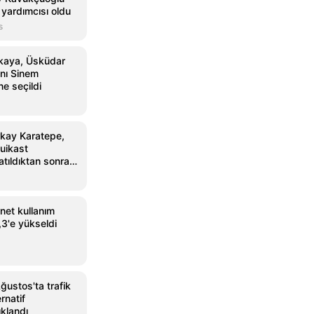
yardımcısı oldu
s
nkaya, Üsküdar
nı Sinem
ne seçildi
kay Karatepe,
uikast
tıldıktan sonra
rnet kullanım
,3'e yükseldi
ustos'ta trafik
ernatif
klandı