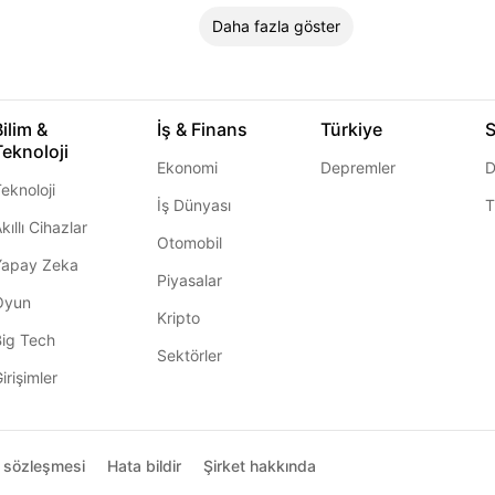
Daha fazla göster
Bilim &
İş & Finans
Türkiye
S
Teknoloji
Ekonomi
Depremler
D
eknoloji
İş Dünyası
T
kıllı Cihazlar
Otomobil
Yapay Zeka
Piyasalar
Oyun
Kripto
Big Tech
Sektörler
irişimler
ı sözleşmesi
Hata bildir
Şirket hakkında