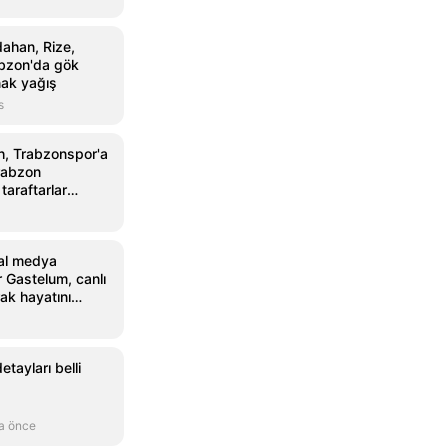
dahan, Rize,
bzon'da gök
nak yağış
s
, Trabzonspor'a
Trabzon
taraftarlar
ılandı
al medya
 Gastelum, canlı
ak hayatını
tayları belli
a önce