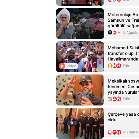
Meteoroloji: Ar
Samsun ve Tra
gürültülü sağa
5 Ağusto
Mohamed Salah
transfer olup 
Havalimanı'nda 
tarafından karş
Dün
Video
Meksikalı sosy
fenomeni Cesar
yayında vurular
kaybetti
Dün
Çerçeve yasa de
oldu
46 dakik