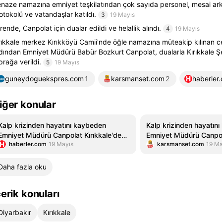
naze namazına emniyet teşkilatından çok sayıda personel, mesai arka
otokolü ve vatandaşlar katıldı.
3
19 Mayıs
rende, Canpolat için dualar edildi ve helallik alındı.
4
19 Mayıs
rıkkale merkez Kırıkköyü Camii'nde öğle namazına müteakip kılınan 
dından Emniyet Müdürü Babür Bozkurt Canpolat, dualarla Kırıkkale Şe
prağa verildi.
5
19 Mayıs
guneydoguekspres.com
1
karsmanset.com
2
haberler
iğer konular
Kalp krizinden hayatını kaybeden
Kalp krizinden hayatın
Emniyet Müdürü Canpolat Kırıkkale'de
Emniyet Müdürü Canpola
haberler.com
19 Mayıs
karsmanset.com
19 Ma
toprağa verildi
toprağa verildi
Daha fazla oku
çerik konuları
Diyarbakır
Kırıkkale