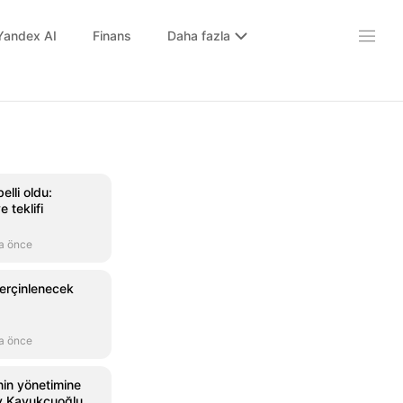
Yandex AI
Finans
Daha fazla
lli oldu:
 teklifi
a önce
 perçinlenecek
a önce
nin yönetimine
ay Kavukçuoğlu