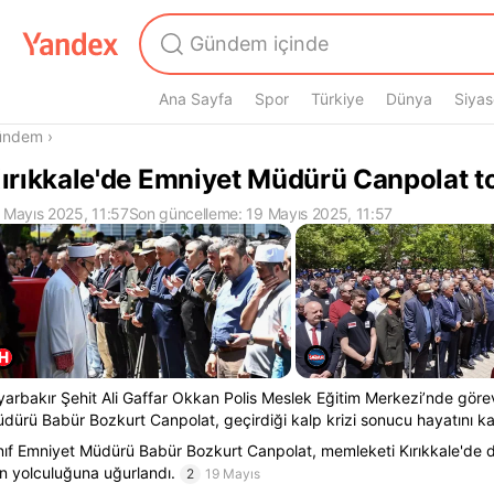
Ana Sayfa
Spor
Türkiye
Dünya
Siyas
radasın
ündem
›
ırıkkale'de Emniyet Müdürü Canpolat to
 Mayıs 2025, 11:57
Son güncelleme: 19 Mayıs 2025, 11:57
yarbakır Şehit Ali Gaffar Okkan Polis Meslek Eğitim Merkezi’nde görevl
dürü Babür Bozkurt Canpolat, geçirdiği kalp krizi sonucu hayatını ka
nıf Emniyet Müdürü Babür Bozkurt Canpolat, memleketi Kırıkkale'de 
n yolculuğuna uğurlandı.
2
19 Mayıs