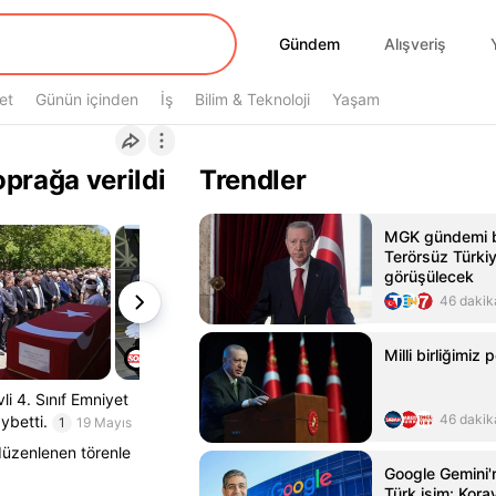
Gündem
Gündem
Alışveriş
et
Günün içinden
İş
Bilim & Teknoloji
Yaşam
prağa verildi
Trendler
MGK gündemi be
Terörsüz Türkiye
görüşülecek
46 dakik
Milli birliğimiz
i 4. Sınıf Emniyet
46 dakik
ybetti.
1
19 Mayıs
düzenlenen törenle
Google Gemini'
Türk isim: Kor