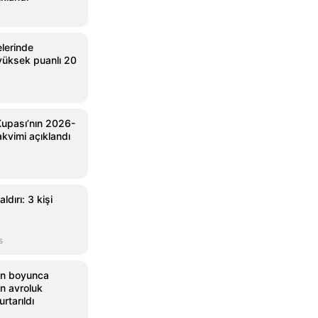
lerinde
 yüksek puanlı 20
Kupası’nın 2026-
kvimi açıklandı
ldırı: 3 kişi
s
ün boyunca
on avroluk
urtarıldı