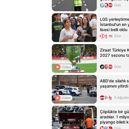
Dün
LGS yerleştirme
İstanbul'un en
lisesi belli oldu
Dün
Ziraat Türkiye 
2027 sezonu ta
Dün
Video
ABD'de silahlı sa
yaşamını yitirdi
5 Ağusto
Video
Çöplükte bir g
aradılar. 1 mily
piyango bileti k
Dün