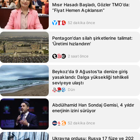
Mısır Hasadı Başladı, Gözler TMO’da:
“Fiyat Hemen Açıklansın”
52 dakika önce
Pentagon'dan silah şirketlerine talimat:
'Üretimi hızlandırın'
2 saat önce
Beykoz'da 9 Ağustos'ta denize giriş
yasaklandı: Dalga yüksekliği tehlikeli
seviyeye ulaştı
Dün
Abdülhamid Han Sondaj Gemisi, 4 yıldır
enerjinin izini sürüyor
52 dakika önce
Ukrayna ordusu: Rusya 17 füze ve 202