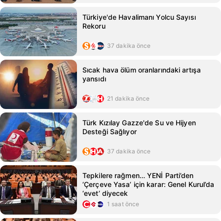
Türkiye'de Havalimanı Yolcu Sayısı
Rekoru
37 dakika önce
Sıcak hava ölüm oranlarındaki artışa
yansıdı
21 dakika önce
Türk Kızılay Gazze'de Su ve Hijyen
Desteği Sağlıyor
37 dakika önce
Tepkilere rağmen… YENİ Parti’den
‘Çerçeve Yasa’ için karar: Genel Kurul’da
‘evet’ diyecek
1 saat önce