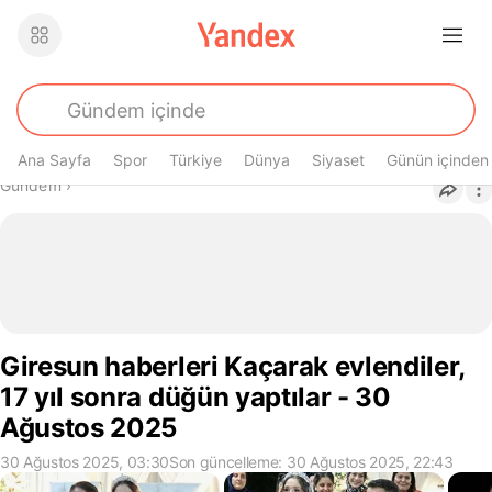
Ana Sayfa
Spor
Türkiye
Dünya
Siyaset
Günün içinden
Buradasın
Gündem
›
Giresun haberleri Kaçarak evlendiler,
17 yıl sonra düğün yaptılar - 30
Ağustos 2025
30 Ağustos 2025, 03:30
Son güncelleme: 30 Ağustos 2025, 22:43