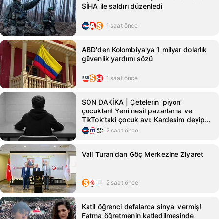
SİHA ile saldırı düzenledi
1 saat önce
ABD'den Kolombiya'ya 1 milyar dolarlık
güvenlik yardımı sözü
1 saat önce
SON DAKİKA | Çetelerin ‘piyon’
çocukları! Yeni nesil pazarlama ve
TikTok’taki çocuk avı: Kardeşim deyip
ölüme yolladılar
2 saat önce
Vali Turan'dan Göç Merkezine Ziyaret
2 saat önce
Katil öğrenci defalarca sinyal vermiş!
Fatma öğretmenin katledilmesinde