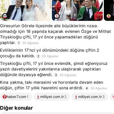
Giresun’un Görele ilçesinde aile büyüklerinin rızası
olmadığı için 18 yaşında kaçarak evlenen Özge ve Mithat
Tiryakioğlu çifti, 17 yıl önce yapamadıkları düğünü
yaptılar.
1
30 Ağustos
Evliliklerinin 17'nci yıl dönümündeki düğüne çiftin 2
çocuğu da katıldı.
2
30 Ağustos
Tiryakioğlu çifti, 17 yıl önce evlendik, şimdi eğleniyoruz
yazılı davetiyelerini yakınlarına ulaştırarak yaptıkları
düğünde doyasıya eğlendi.
3
30 Ağustos
Kına yakma, takı merasimi ve horonlarla devam eden
düğün, çiftin 17 yıllık hasretini sona erdirdi.
4
30 Ağustos
haber7.com
1
milliyet.com.tr
2
milliyet.com.tr
3
Diğer konular