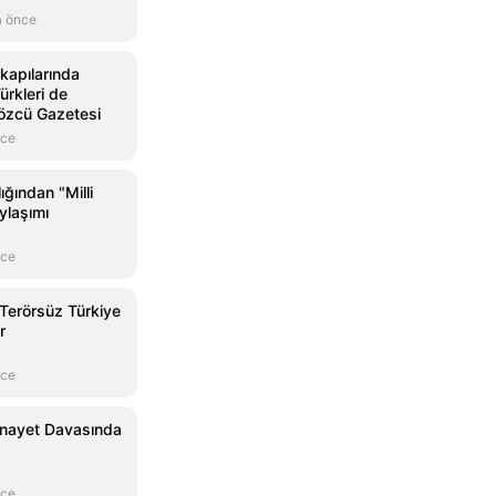
a önce
kapılarında
ürkleri de
Sözcü Gazetesi
nce
ığından "Milli
ylaşımı
nce
Terörsüz Türkiye
r
nce
Cinayet Davasında
nce