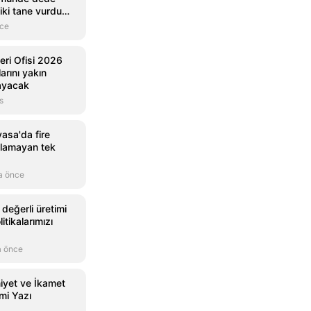
r iki tane vurdum
gün sonra o katil
nce
eri Ofisi 2026
larını yakın
ayacak
s
asa'da fire
alamayan tek
a önce
değerli üretimi
itikalarımızı
a önce
iyet ve İkamet
esmi Yazı