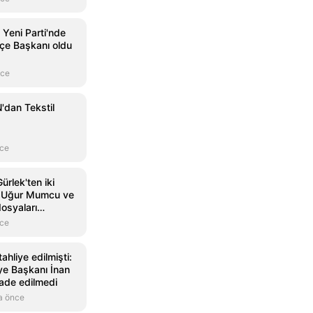
 Yeni Parti'nde
İlçe Başkanı oldu
nce
dan Tekstil
nce
ürlek'ten iki
: Uğur Mumcu ve
osyaları
nce
ahliye edilmişti:
ye Başkanı İnan
ade edilmedi
a önce