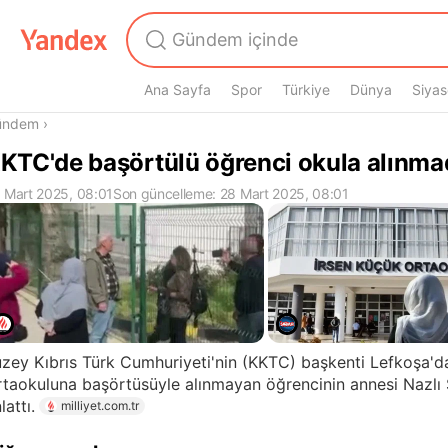
Ana Sayfa
Spor
Türkiye
Dünya
Siyas
radasın
ündem
›
KTC'de başörtülü öğrenci okula alınma
 Mart 2025, 08:01
Son güncelleme: 28 Mart 2025, 08:01
zey Kıbrıs Türk Cumhuriyeti'nin (KKTC) başkenti Lefkoşa'd
taokuluna başörtüsüyle alınmayan öğrencinin annesi Nazlı 
lattı.
milliyet.com.tr