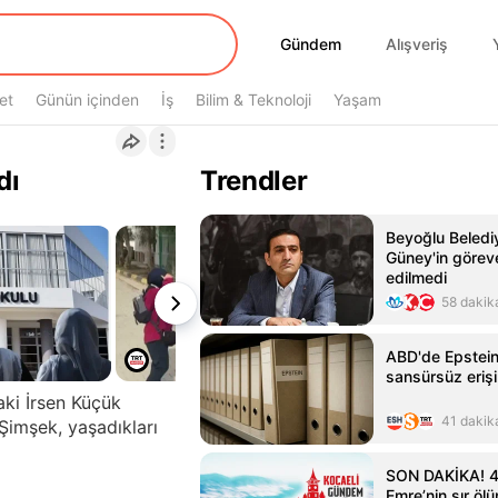
Gündem
Gündem
Alışveriş
et
Günün içinden
İş
Bilim & Teknoloji
Yaşam
dı
Trendler
Beyoğlu Beledi
Güney'in görev
edilmedi
58 dakik
ABD'de Epstein
sansürsüz erişi
aki İrsen Küçük
41 dakik
Şimşek, yaşadıkları
SON DAKİKA! 4
Emre’nin sır ö