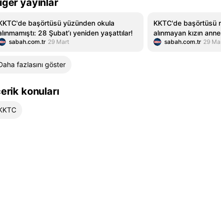
iğer yayınlar
KKTC'de başörtüsü yüzünden okula
KKTC'de başörtüsü n
alınmamıştı: 28 Şubat’ı yeniden yaşattılar!
alınmayan kızın anne
sabah.com.tr
29 Mart
sabah.com.tr
29 Ma
konuştu: 2025 yılınd
Daha fazlasını göster
çerik konuları
KKTC