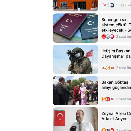
11 dakik
Schengen sınır 
sistem çöktü: T
etkileyecek - 
2 saat ö
İletişim Başkanl
Dayanışma" pa
2 saat ö
Bakan Göktaş: 
aileyi güçlendiri
2 saat ö
Zeynal Ailesi 
Adalet Arıyor
2 saat ö