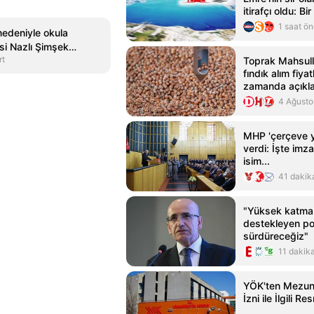
itirafçı oldu: Bi
bayıldı Anne 3 
1 saat ö
edeniyle okula
ile evlenmiş...
si Nazlı Şimşek
rt
a 28 Şubat'ı yaşadık!
Toprak Mahsull
fındık alım fiyat
zamanda açıkl
4 Ağusto
MHP 'çerçeve y
verdi: İşte imz
isim...
41 dakik
"Yüksek katma 
destekleyen pol
sürdüreceğiz"
11 dakik
YÖK'ten Mezun
İzni ile İlgili R