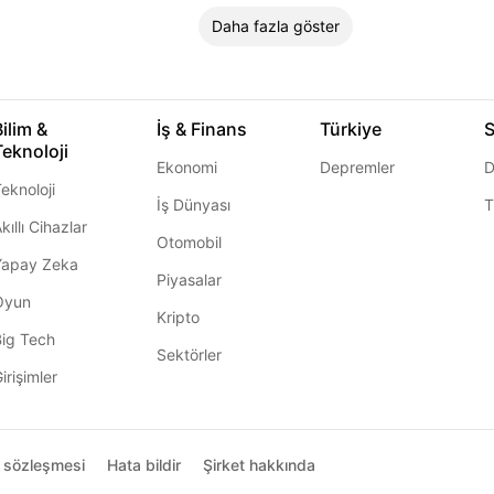
Daha fazla göster
Bilim &
İş & Finans
Türkiye
S
Teknoloji
Ekonomi
Depremler
D
eknoloji
İş Dünyası
T
kıllı Cihazlar
Otomobil
Yapay Zeka
Piyasalar
Oyun
Kripto
Big Tech
Sektörler
irişimler
ı sözleşmesi
Hata bildir
Şirket hakkında