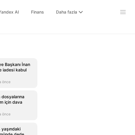
Yandex AI
Finans
Daha fazla
ye Başkanı İnan
e iadesi kabul
a önce
 dosyalarına
m için dava
a önce
 yaşındaki
lümünde dede