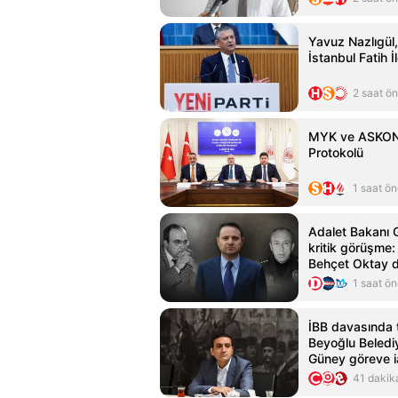
Yavuz Nazlıgül,
İstanbul Fatih 
2 saat ö
MYK ve ASKON'
Protokolü
1 saat ö
Adalet Bakanı G
kritik görüşme
Behçet Oktay d
masada
1 saat ö
İBB davasında t
Beyoğlu Beledi
Güney göreve i
41 dakik