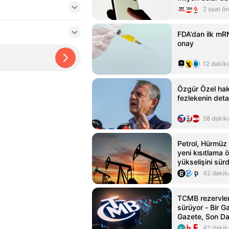
2 saat ö
FDA’dan ilk mRN
onay
12 dakik
Özgür Özel hak
fezlekenin detay
58 dakik
Petrol, Hürmüz 
yeni kısıtlama ö
yükselişini sür
42 dakik
TCMB rezervler
sürüyor - Bir Ga
Gazete, Son Da
42 dakik