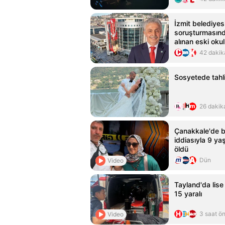
İzmit belediyesi
soruşturmasınd
alınan eski oku
tutuklandı!
42 dakik
Sosyetede tahli
26 dakik
Çanakkale'de b
iddiasıyla 9 ya
öldü
Dün
Video
Tayland'da lise s
15 yaralı
3 saat ö
Video