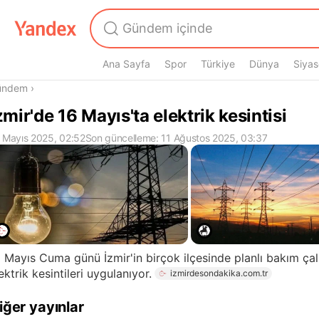
Ana Sayfa
Spor
Türkiye
Dünya
Siyas
radasın
ündem
›
zmir'de 16 Mayıs'ta elektrik kesintisi
 Mayıs 2025, 02:52
Son güncelleme: 11 Ağustos 2025, 03:37
 Mayıs Cuma günü İzmir'in birçok ilçesinde planlı bakım çal
ektrik kesintileri uygulanıyor.
izmirdesondakika.com.tr
iğer yayınlar