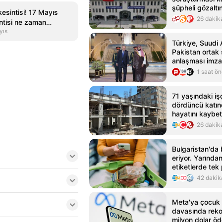
şüpheli gözaltın
kesintisi! 17 Mayıs
araması devam
26 dakik
intisi ne zaman
yıs
e zama...
Türkiye, Suudi 
Pakistan orta
anlaşması imz
1 saat ö
71 yaşındaki işç
dördüncü katı
hayatını kaybet
26 dakik
Bulgaristan'da 
eriyor. Yarından
etiketlerde tek 
dönemi başlıyo
42 dakik
Meta'ya çocuk 
davasında reko
milyon dolar ö