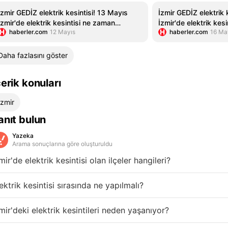
İzmir GEDİZ elektrik kesintisi! 13 Mayıs
İzmir GEDİZ elektrik 
İzmir'de elektrik kesintisi ne zaman
İzmir'de elektrik kes
haberler.com
12 Mayıs
haberler.com
16 Ma
bitecek, elektrikler ne zama...
bitecek, elektrikler n
Daha fazlasını göster
çerik konuları
İzmir
anıt bulun
Yazeka
Arama sonuçlarına göre oluşturuldu
mir'de elektrik kesintisi olan ilçeler hangileri?
ektrik kesintisi sırasında ne yapılmalı?
mir'deki elektrik kesintileri neden yaşanıyor?