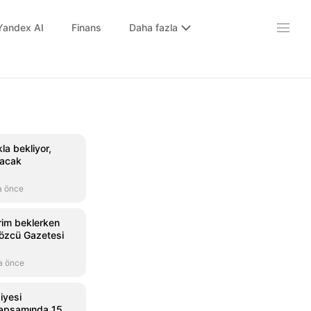
Yandex AI
Finans
Daha fazla
la bekliyor,
nacak
a önce
rim beklerken
Sözcü Gazetesi
a önce
iyesi
kapsamında 15