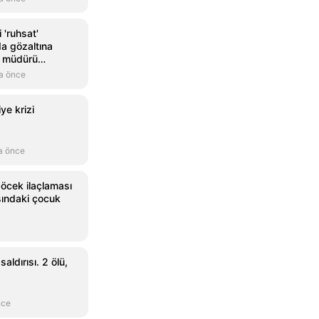
 'ruhsat'
a gözaltına
l müdürü
a önce
ye krizi
a önce
öcek ilaçlaması
şındaki çocuk
aldırısı. 2 ölü,
nce