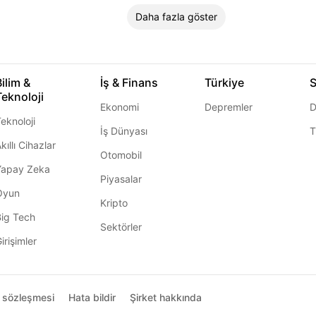
Daha fazla göster
Bilim &
İş & Finans
Türkiye
S
Teknoloji
Ekonomi
Depremler
D
eknoloji
İş Dünyası
T
kıllı Cihazlar
Otomobil
Yapay Zeka
Piyasalar
Oyun
Kripto
Big Tech
Sektörler
irişimler
ı sözleşmesi
Hata bildir
Şirket hakkında