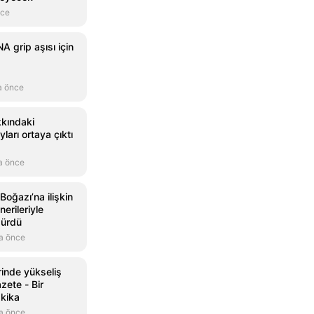
nce
A grip aşısı için
a önce
kındaki
ları ortaya çıktı
a önce
Boğazı’na ilişkin
nerileriyle
dürdü
a önce
inde yükseliş
zete - Bir
kika
a önce