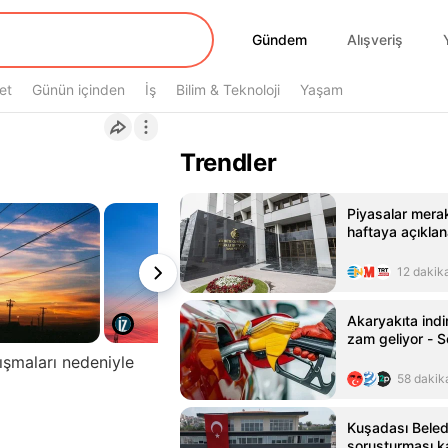
Gündem
Gündem
Alışveriş
et
Günün içinden
İş
Bilim & Teknoloji
Yaşam
Trendler
Piyasalar merak
haftaya açıkla
12 dakik
Akaryakıta indi
zam geliyor - 
ışmaları nedeniyle
58 dakik
Kuşadası Beled
soruşturması 