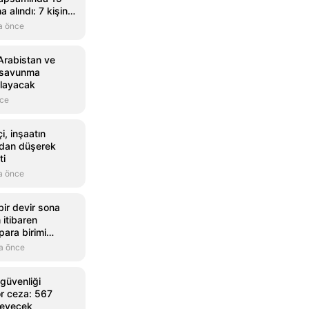
a alındı: 7 kişinin
 ediyor
a önce
Arabistan ve
k savunma
alayacak
nce
i, inşaatın
ndan düşerek
ti
a önce
bir devir sona
 itibaren
para birimi
r
a önce
güvenliği
r ceza: 567
deyecek