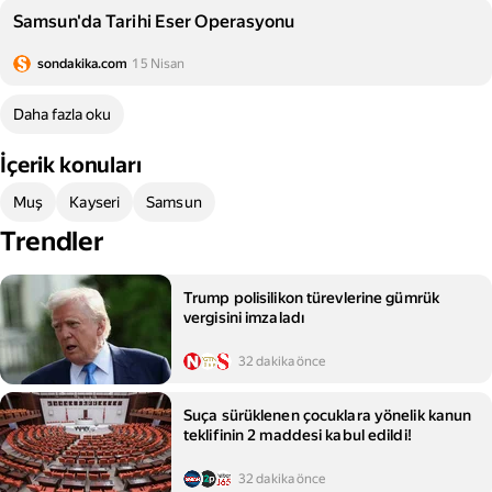
Samsun'da Tarihi Eser Operasyonu
sondakika.com
15 Nisan
Daha fazla oku
İçerik konuları
Muş
Kayseri
Samsun
Trendler
Trump polisilikon türevlerine gümrük
vergisini imzaladı
32 dakika önce
Suça sürüklenen çocuklara yönelik kanun
teklifinin 2 maddesi kabul edildi!
32 dakika önce