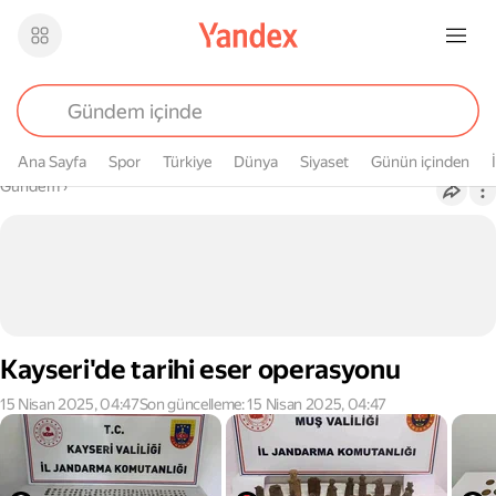
Ana Sayfa
Spor
Türkiye
Dünya
Siyaset
Günün içinden
Buradasın
Gündem
›
Kayseri'de tarihi eser operasyonu
15 Nisan 2025, 04:47
Son güncelleme: 15 Nisan 2025, 04:47