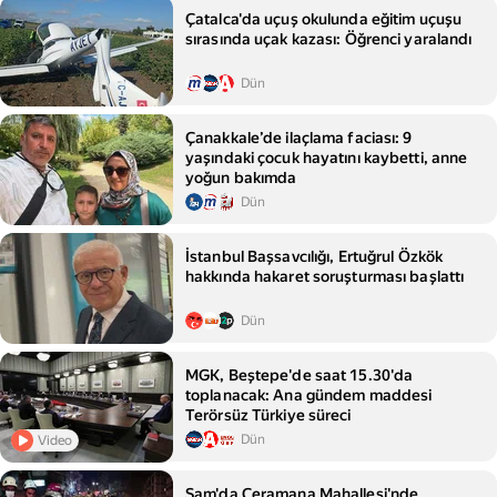
Çatalca'da uçuş okulunda eğitim uçuşu
sırasında uçak kazası: Öğrenci yaralandı
Dün
Çanakkale’de ilaçlama faciası: 9
yaşındaki çocuk hayatını kaybetti, anne
yoğun bakımda
Dün
İstanbul Başsavcılığı, Ertuğrul Özkök
hakkında hakaret soruşturması başlattı
Dün
MGK, Beştepe'de saat 15.30'da
toplanacak: Ana gündem maddesi
Terörsüz Türkiye süreci
Dün
Video
Şam'da Ceramana Mahallesi'nde