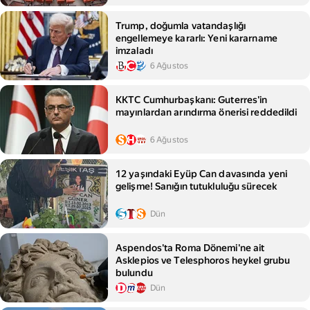
Trump, doğumla vatandaşlığı
engellemeye kararlı: Yeni kararname
imzaladı
6 Ağustos
KKTC Cumhurbaşkanı: Guterres'in
mayınlardan arındırma önerisi reddedildi
6 Ağustos
12 yaşındaki Eyüp Can davasında yeni
gelişme! Sanığın tutukluluğu sürecek
Dün
Aspendos'ta Roma Dönemi'ne ait
Asklepios ve Telesphoros heykel grubu
bulundu
Dün