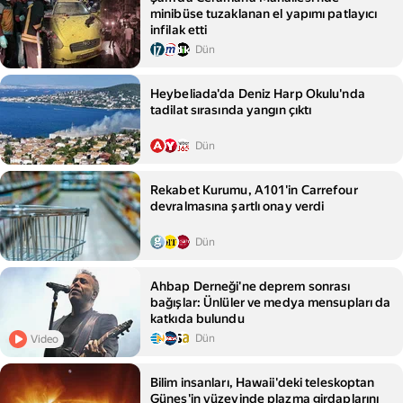
minibüse tuzaklanan el yapımı patlayıcı
infilak etti
Dün
Heybeliada'da Deniz Harp Okulu'nda
tadilat sırasında yangın çıktı
Dün
Rekabet Kurumu, A101'in Carrefour
devralmasına şartlı onay verdi
Dün
Ahbap Derneği'ne deprem sonrası
bağışlar: Ünlüler ve medya mensupları da
katkıda bulundu
Dün
Video
Bilim insanları, Hawaii'deki teleskoptan
Güneş'in yüzeyinde plazma girdaplarını