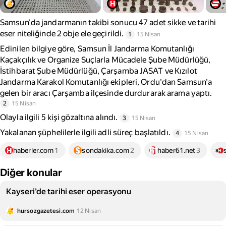
Samsun'da jandarmanın takibi sonucu 47 adet sikke ve tarihi
eser niteliğinde 2 obje ele geçirildi.
1
15 Nisan
Edinilen bilgiye göre, Samsun İl Jandarma Komutanlığı
Kaçakçılık ve Organize Suçlarla Mücadele Şube Müdürlüğü,
İstihbarat Şube Müdürlüğü, Çarşamba JASAT ve Kızılot
Jandarma Karakol Komutanlığı ekipleri, Ordu'dan Samsun'a
gelen bir aracı Çarşamba ilçesinde durdurarak arama yaptı.
2
15 Nisan
Olayla ilgili 5 kişi gözaltına alındı.
3
15 Nisan
Yakalanan şüphelilerle ilgili adli süreç başlatıldı.
4
15 Nisan
haberler.com
1
sondakika.com
2
haber61.net
3
Diğer konular
Kayseri’de tarihi eser operasyonu
hursozgazetesi.com
12 Nisan