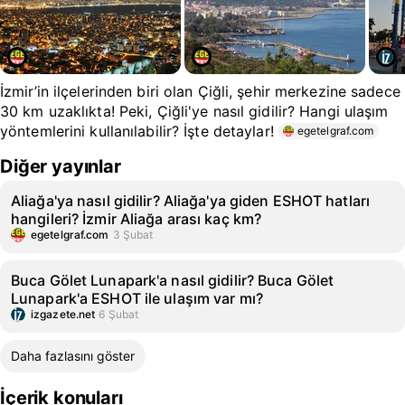
İzmir’in ilçelerinden biri olan Çiğli, şehir merkezine sadece
30 km uzaklıkta! Peki, Çiğli'ye nasıl gidilir? Hangi ulaşım
yöntemlerini kullanılabilir? İşte detaylar!
egetelgraf.com
Diğer yayınlar
Aliağa'ya nasıl gidilir? Aliağa'ya giden ESHOT hatları
hangileri? İzmir Aliağa arası kaç km?
egetelgraf.com
3 Şubat
Buca Gölet Lunapark'a nasıl gidilir? Buca Gölet
Lunapark'a ESHOT ile ulaşım var mı?
izgazete.net
6 Şubat
Daha fazlasını göster
İçerik konuları