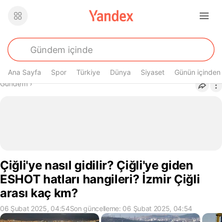
Ana Sayfa
Spor
Türkiye
Dünya
Siyaset
Günün içinden
Buradasın
Gündem
›
Çiğli'ye nasıl gidilir? Çiğli'ye giden
ESHOT hatları hangileri? İzmir Çiğli
arası kaç km?
06 Şubat 2025, 04:54
Son güncelleme: 06 Şubat 2025, 04:54