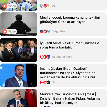
Dün
Video
Meclis, çocuk koruma kanunu teklifini
görüşüyor: Cezalar artırılıyor
5 Ağustos
Video
İyi Parti Millet Vekili Turhan Çözmez'e
soruşturma başlatıldı
19 dakika önce
İmamoğlu’dan İlksen Özalper'in
tutuklanmasına tepki: ‘Siyasetin de
mücadelenin de bir ahlakı, bir sınırı
vardır’
Dün
Mekke Ortak Savunma Anlaşması |
Dışişleri Bakanı Hakan Fidan: Anlaşma
bir ülkeyi hedef almıyor