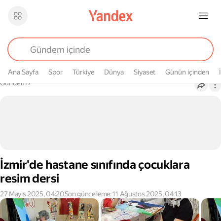
Ana Sayfa
Spor
Türkiye
Dünya
Siyaset
Günün içinden
Buradasın
Gündem
›
İzmir'de hastane sınıfında çocuklara
resim dersi
27 Mayıs 2025, 04:20
Son güncelleme: 11 Ağustos 2025, 04:13