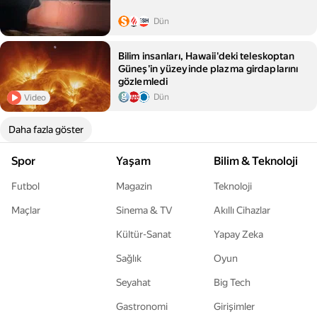
Dün
Bilim insanları, Hawaii'deki teleskoptan
Güneş'in yüzeyinde plazma girdaplarını
gözlemledi
Dün
Video
Daha fazla göster
Spor
Yaşam
Bilim & Teknoloji
Futbol
Magazin
Teknoloji
Maçlar
Sinema & TV
Akıllı Cihazlar
Kültür-Sanat
Yapay Zeka
Sağlık
Oyun
Seyahat
Big Tech
Gastronomi
Girişimler