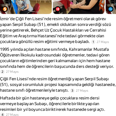
İzmir’de Çiğli Fen Lisesi’nde resim öğretmeni olarak görev
yapan Serpil Subaşı (51), emekli olduktan sonra verdiği sözü
yerine getirerek, Behçet Uz Çocuk Hastalıkları ve Cerrahisi
Eğitim ve Araştırma Hastanesi’nde tedavi görmekte olan
çocuklara gönüllü resim eğitimi vermeye başladı.
1
27 Mayıs
1995 yılında açılan hastane sınıfında, Kahramanlar Mustafa
Öğütveren İlkokulu kadrosundaki öğretmenler, tedavi gören
çocukların eğitimlerinden geri kalmamaları için hem hastane
sınıfında hem de öğrencilerin başucunda ders desteği veriyor.
2
27 Mayıs
Çiğli Fen Lisesi'nde resim öğretmenliği yapan Serpil Subaşı
(51), sosyal sorumluluk projesi kapsamında geldiği hastanede,
hastane sınıfı öğretmenleriyle tanıştı.
3
27 Mayıs
Haftada bir gün hastaneye gelip çocuklara resim dersi
vermeye başlayan Subaşı, öğrencilerle birlikte yapılan
resimleri bir yıl boyunca biriktirerek hastanede sergi açtı.
4
27 Mayıs