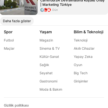
CarrefourSA Devralmasına Koşullu Onay
| Marketing Türkiye
Dün
Daha fazla göster
Spor
Yaşam
Bilim & Teknoloji
Futbol
Magazin
Teknoloji
Maçlar
Sinema & TV
Akıllı Cihazlar
Kültür-Sanat
Yapay Zeka
Sağlık
Oyun
Seyahat
Big Tech
Gastronomi
Girişimler
Moda & Bakım
Gizlilik politikası