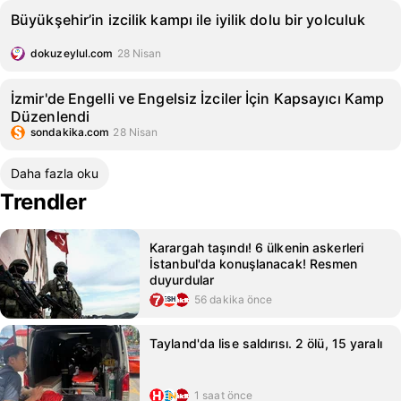
Büyükşehir’in izcilik kampı ile iyilik dolu bir yolculuk
dokuzeylul.com
28 Nisan
İzmir'de Engelli ve Engelsiz İzciler İçin Kapsayıcı Kamp
Düzenlendi
sondakika.com
28 Nisan
Daha fazla oku
Trendler
Karargah taşındı! 6 ülkenin askerleri
İstanbul'da konuşlanacak! Resmen
duyurdular
56 dakika önce
Tayland'da lise saldırısı. 2 ölü, 15 yaralı
1 saat önce