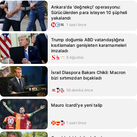
Ankara'da 'değnekçi' operasyonu:
Sürücülerden para isteyen 10 şüpheli
yakalandı
1 saat önce
Trump doğumla ABD vatandaşlığına
kısıtlamaları genişleten kararnameleri
imzaladı
6 Ağustos
İsrail Diaspora Bakanı Chikli: Macron
bizi sırtımızdan bıçakladı
56 dakika önce
Mauro Icardi'ye yeni talip
1 saat önce