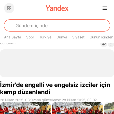
Ana Sayfa
Spor
Türkiye
Dünya
Siyaset
Günün içinden
Buradasın
Gündem
›
İzmir'de engelli ve engelsiz izciler için
kamp düzenlendi
28 Nisan 2025, 03:02
Son güncelleme: 28 Nisan 2025, 03:02