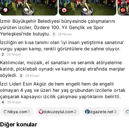
İzmir Büyükşehir Belediyesi bünyesinde çalışmalarını
yürüten izciler, Özdere 100. Yıl Gençlik ve Spor
Yerleşkesi’nde buluştu.
1
28 Nisan
İzciliğin en kısa tanımı olan ‘iyi insan yetiştirme sanatına’
vurgu yapan kamp, renkli görüntülere de sahne oluyor.
2
28 Nisan
Katılımcılar, mozaik, el sanatları ve seramik atölyelerine
katıldı, pickleball oynadı ve kamp ateşi etrafında marşlar
söyledi.
3
28 Nisan
İzci Lideri Esin Akgür de hem engelli hem de engelli
olmayan 4 yaş ve üzeri her yaş grubundan izcilerle ortak
çalışarak kapsayıcı izcilik çalışması yaptıklarını belirtti.
4
28 Nisan
hibya.com
1
dokuzeylul.com
2
izgazete.net
3
Diğer konular