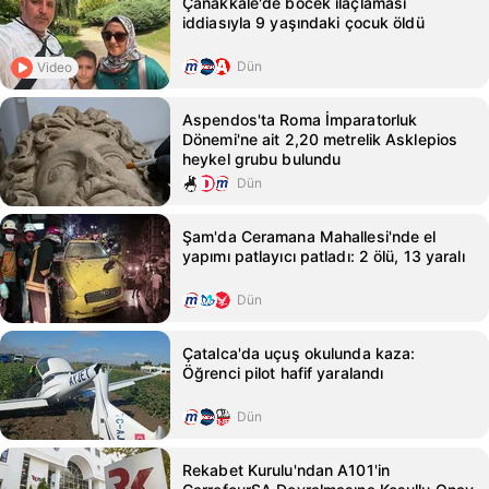
Çanakkale'de böcek ilaçlaması
iddiasıyla 9 yaşındaki çocuk öldü
Dün
Video
Aspendos'ta Roma İmparatorluk
Dönemi'ne ait 2,20 metrelik Asklepios
heykel grubu bulundu
Dün
Şam'da Ceramana Mahallesi'nde el
yapımı patlayıcı patladı: 2 ölü, 13 yaralı
Dün
Çatalca'da uçuş okulunda kaza:
Öğrenci pilot hafif yaralandı
Dün
Rekabet Kurulu'ndan A101'in