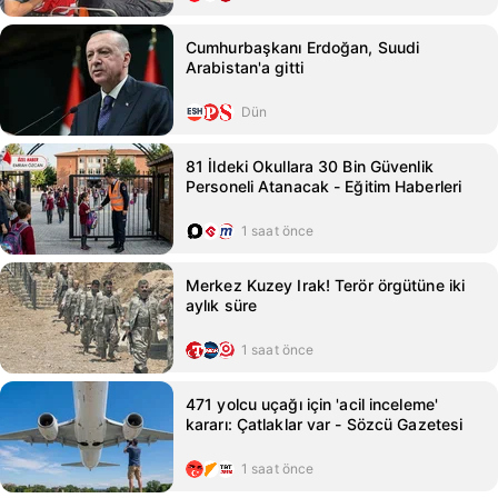
Cumhurbaşkanı Erdoğan, Suudi
Arabistan'a gitti
Dün
81 İldeki Okullara 30 Bin Güvenlik
Personeli Atanacak - Eğitim Haberleri
1 saat önce
Merkez Kuzey Irak! Terör örgütüne iki
aylık süre
1 saat önce
471 yolcu uçağı için 'acil inceleme'
kararı: Çatlaklar var - Sözcü Gazetesi
1 saat önce