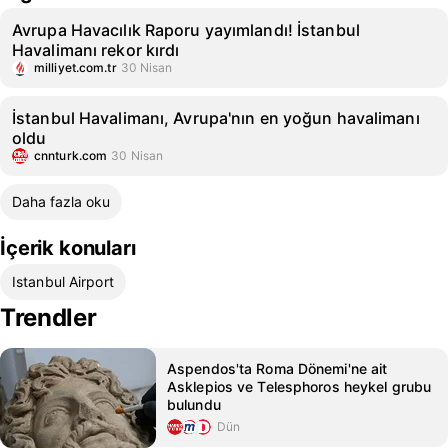
Avrupa Havacılık Raporu yayımlandı! İstanbul
Havalimanı rekor kırdı
milliyet.com.tr
30 Nisan
İstanbul Havalimanı, Avrupa'nın en yoğun havalimanı
oldu
cnnturk.com
30 Nisan
Daha fazla oku
İçerik konuları
Istanbul Airport
Trendler
Aspendos'ta Roma Dönemi'ne ait
Asklepios ve Telesphoros heykel grubu
bulundu
Dün