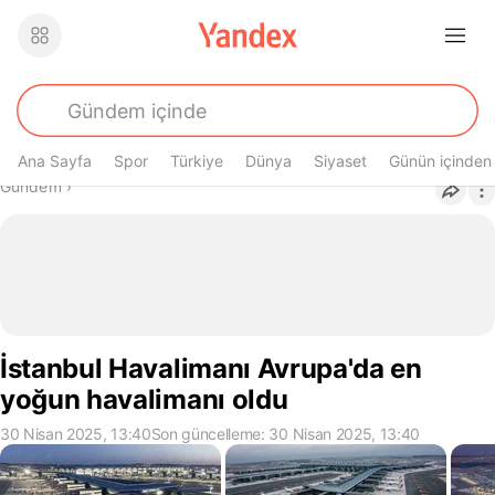
Ana Sayfa
Spor
Türkiye
Dünya
Siyaset
Günün içinden
Buradasın
Gündem
›
İstanbul Havalimanı Avrupa'da en
yoğun havalimanı oldu
30 Nisan 2025, 13:40
Son güncelleme: 30 Nisan 2025, 13:40