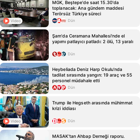
MGK, Beştepe'de saat 15.30'da
toplanacak: Ana gündem maddesi
Terörsüz Türkiye süreci
Dün
Video
Şam'da Ceramana Mahallesi'nde el
yapımı patlayıcı patladı: 2 ölü, 13 yaralı
Dün
Heybeliada Deniz Harp Okulu'nda
tadilat sırasında yangın: 19 araç ve 55
personel müdahale etti
Dün
Trump ile Hegseth arasında mühimmat
krizi iddiası
Dün
Video
MASAK'tan Ahbap Derneği raporu.