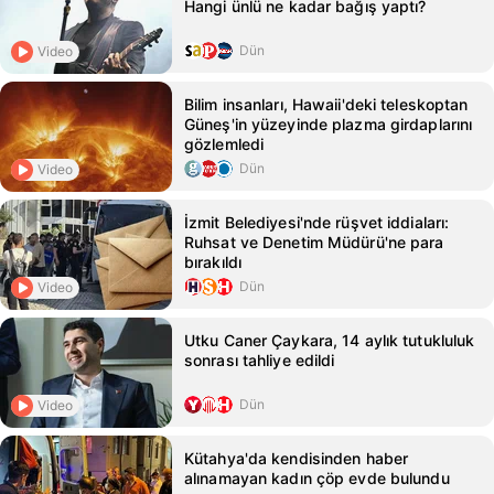
Hangi ünlü ne kadar bağış yaptı?
Dün
Video
Bilim insanları, Hawaii'deki teleskoptan
Güneş'in yüzeyinde plazma girdaplarını
gözlemledi
Dün
Video
İzmit Belediyesi'nde rüşvet iddiaları:
Ruhsat ve Denetim Müdürü'ne para
bırakıldı
Dün
Video
Utku Caner Çaykara, 14 aylık tutukluluk
sonrası tahliye edildi
Dün
Video
Kütahya'da kendisinden haber
alınamayan kadın çöp evde bulundu