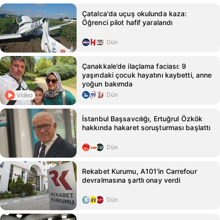
Çatalca'da uçuş okulunda kaza:
Öğrenci pilot hafif yaralandı
Dün
Çanakkale’de ilaçlama faciası: 9
yaşındaki çocuk hayatını kaybetti, anne
yoğun bakımda
Dün
Video
İstanbul Başsavcılığı, Ertuğrul Özkök
hakkında hakaret soruşturması başlattı
Dün
Rekabet Kurumu, A101'in Carrefour
devralmasına şartlı onay verdi
Dün