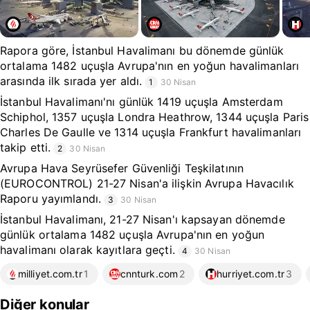
Rapora göre, İstanbul Havalimanı bu dönemde günlük
ortalama 1482 uçuşla Avrupa'nın en yoğun havalimanları
arasında ilk sırada yer aldı.
1
30 Nisan
İstanbul Havalimanı'nı günlük 1419 uçuşla Amsterdam
Schiphol, 1357 uçuşla Londra Heathrow, 1344 uçuşla Paris
Charles De Gaulle ve 1314 uçuşla Frankfurt havalimanları
takip etti.
2
30 Nisan
Avrupa Hava Seyrüsefer Güvenliği Teşkilatının
(EUROCONTROL) 21-27 Nisan'a ilişkin Avrupa Havacılık
Raporu yayımlandı.
3
30 Nisan
İstanbul Havalimanı, 21-27 Nisan'ı kapsayan dönemde
günlük ortalama 1482 uçuşla Avrupa'nın en yoğun
havalimanı olarak kayıtlara geçti.
4
30 Nisan
milliyet.com.tr
1
cnnturk.com
2
hurriyet.com.tr
3
Diğer konular