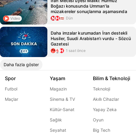
İran Meclisi üyesi Maliki: Hürmüz
Boğazı konusunda Umman'la
müzakereler sonuçlanma aşamasında
Dün
Video
Daha imzalar kurumadan İran destekli
Husiler, Suudi Arabistan'ı vurdu - Sözcü
Gazetesi
1 saat önce
Daha fazla göster
Spor
Yaşam
Bilim & Teknoloji
Futbol
Magazin
Teknoloji
Maçlar
Sinema & TV
Akıllı Cihazlar
Kültür-Sanat
Yapay Zeka
Sağlık
Oyun
Seyahat
Big Tech