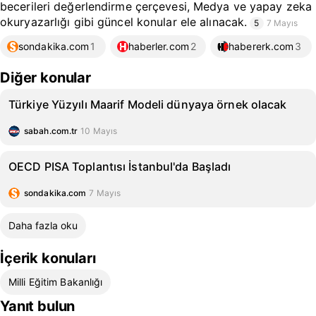
becerileri değerlendirme çerçevesi, Medya ve yapay zeka
okuryazarlığı gibi güncel konular ele alınacak.
5
7 Mayıs
sondakika.com
1
haberler.com
2
habererk.com
3
Diğer konular
Türkiye Yüzyılı Maarif Modeli dünyaya örnek olacak
sabah.com.tr
10 Mayıs
OECD PISA Toplantısı İstanbul'da Başladı
sondakika.com
7 Mayıs
Daha fazla oku
İçerik konuları
Milli Eğitim Bakanlığı
Yanıt bulun