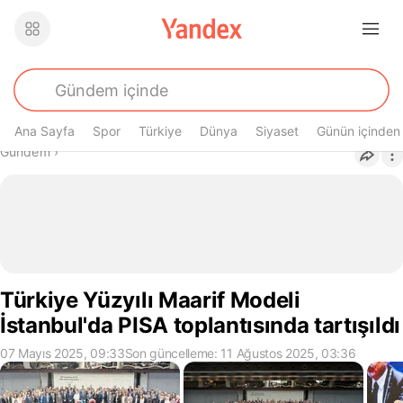
Ana Sayfa
Spor
Türkiye
Dünya
Siyaset
Günün içinden
Buradasın
Gündem
›
Türkiye Yüzyılı Maarif Modeli
İstanbul'da PISA toplantısında tartışıldı
07 Mayıs 2025, 09:33
Son güncelleme: 11 Ağustos 2025, 03:36