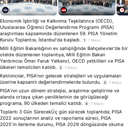
Ekonomik İşbirliği ve Kalkınma Teşkilatınca (OECD),
Uluslararası Öğrenci Değerlendirme Programı (PISA)
araştırması kapsamında düzenlenen 59. PISA Yönetim
Kurulu Toplantısı, İstanbul'da başladı.
1
7 Mayıs
Milli Eğitim Bakanlığının ev sahipliğinde Bahçelievler'de bir
otelde düzenlenen toplantıya, Milli Eğitim Bakan
Yardımcısı Ömer Faruk Yelkenci, OECD yetkilileri ve PISA
ülkeleri temsilcileri katıldı.
2
7 Mayıs
Katılımcılar, PISA'nın gelecek stratejileri ve uygulamaları
üzerine kapsamlı değerlendirmelerde bulundu.
3
7 Mayıs
PISA'nın uzun dönem stratejisi, araştırma-geliştirme ve
alanda ortaya çıkan yeniliklerinin de görüşüleceği
programa, 90 ülkeden temsilci katıldı.
4
7 Mayıs
Toplantı 3 Gün SürecekÜç gün sürecek toplantıda; PISA
2022 sonuçlarının analiz ve raporlama süreci, PISA
2025'in ilerleme durumu, PISA 2029 döngüsünde okuma