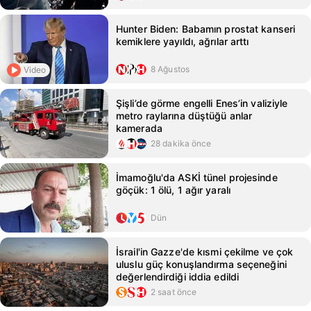
Hunter Biden: Babamın prostat kanseri
kemiklere yayıldı, ağrılar arttı
8 Ağustos
Video
Şişli’de görme engelli Enes’in valiziyle
metro raylarına düştüğü anlar
kamerada
28 dakika önce
İmamoğlu'da ASKİ tünel projesinde
göçük: 1 ölü, 1 ağır yaralı
Dün
İsrail'in Gazze'de kısmi çekilme ve çok
uluslu güç konuşlandırma seçeneğini
değerlendirdiği iddia edildi
2 saat önce