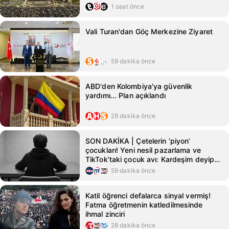
1 saat önce
Vali Turan'dan Göç Merkezine Ziyaret
59 dakika önce
ABD'den Kolombiya'ya güvenlik
yardımı... Plan açıklandı
28 dakika önce
SON DAKİKA | Çetelerin ‘piyon’
çocukları! Yeni nesil pazarlama ve
TikTok’taki çocuk avı: Kardeşim deyip
ölüme yolladılar
59 dakika önce
Katil öğrenci defalarca sinyal vermiş!
Fatma öğretmenin katledilmesinde
ihmal zinciri
28 dakika önce