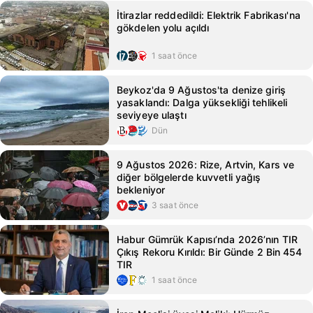
İtirazlar reddedildi: Elektrik Fabrikası'na
gökdelen yolu açıldı
1 saat önce
Beykoz'da 9 Ağustos'ta denize giriş
yasaklandı: Dalga yüksekliği tehlikeli
seviyeye ulaştı
Dün
9 Ağustos 2026: Rize, Artvin, Kars ve
diğer bölgelerde kuvvetli yağış
bekleniyor
3 saat önce
Habur Gümrük Kapısı’nda 2026’nın TIR
Çıkış Rekoru Kırıldı: Bir Günde 2 Bin 454
TIR
1 saat önce