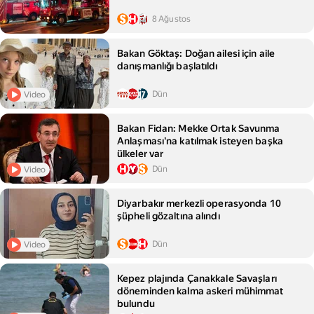
8 Ağustos
Bakan Göktaş: Doğan ailesi için aile
danışmanlığı başlatıldı
Dün
Video
Bakan Fidan: Mekke Ortak Savunma
Anlaşması'na katılmak isteyen başka
ülkeler var
Dün
Video
Diyarbakır merkezli operasyonda 10
şüpheli gözaltına alındı
Dün
Video
Kepez plajında Çanakkale Savaşları
döneminden kalma askeri mühimmat
bulundu