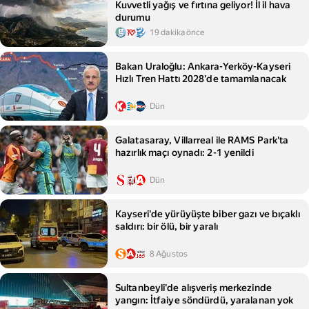
Kuvvetli yağış ve fırtına geliyor! İl il hava
durumu
19 dakika önce
Bakan Uraloğlu: Ankara-Yerköy-Kayseri
Hızlı Tren Hattı 2028'de tamamlanacak
Dün
Galatasaray, Villarreal ile RAMS Park'ta
hazırlık maçı oynadı: 2-1 yenildi
Dün
Kayseri'de yürüyüşte biber gazı ve bıçaklı
saldırı: bir ölü, bir yaralı
8 Ağustos
Sultanbeyli'de alışveriş merkezinde
yangın: İtfaiye söndürdü, yaralanan yok