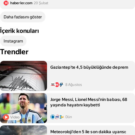
yüklenmiyor?
haberler.com
20 Şubat
Daha fazlasını göster
İçerik konuları
Instagram
Trendler
Gaziantep'te 4,5 büyüklüğünde deprem
8 Ağustos
Jorge Messi, Lionel Messi'nin babası, 68
yaşında hayatını kaybetti
Dün
Video
Meteoroloji'den 5 ile son dakika uyarısı: