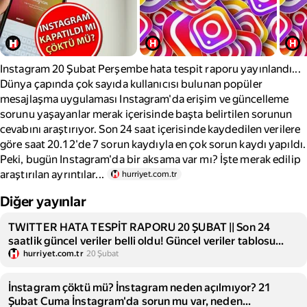
Instagram 20 Şubat Perşembe hata tespit raporu yayınlandı...
Dünya çapında çok sayıda kullanıcısı bulunan popüler
mesajlaşma uygulaması Instagram'da erişim ve güncelleme
sorunu yaşayanlar merak içerisinde başta belirtilen sorunun
cevabını araştırıyor. Son 24 saat içerisinde kaydedilen verilere
göre saat 20.12'de 7 sorun kaydıyla en çok sorun kaydı yapıldı.
Peki, bugün Instagram'da bir aksama var mı? İşte merak edilip
araştırılan ayrıntılar...
hurriyet.com.tr
Diğer yayınlar
TWITTER HATA TESPİT RAPORU 20 ŞUBAT || Son 24
saatlik güncel veriler belli oldu! Güncel veriler tablosu
belli oldu
hurriyet.com.tr
20 Şubat
İnstagram çöktü mü? İnstagram neden açılmıyor? 21
Şubat Cuma İnstagram'da sorun mu var, neden