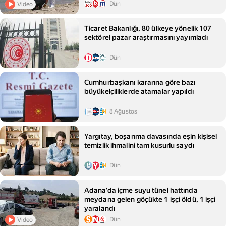
Dün
Video
Ticaret Bakanlığı, 80 ülkeye yönelik 107
sektörel pazar araştırmasını yayımladı
Dün
Cumhurbaşkanı kararına göre bazı
büyükelçiliklerde atamalar yapıldı
8 Ağustos
Yargıtay, boşanma davasında eşin kişisel
temizlik ihmalini tam kusurlu saydı
Dün
Adana'da içme suyu tünel hattında
meydana gelen göçükte 1 işçi öldü, 1 işçi
yaralandı
Dün
Video