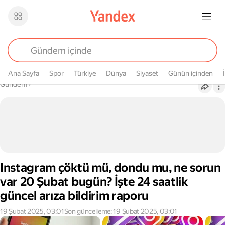
Ana Sayfa
Spor
Türkiye
Dünya
Siyaset
Günün içinden
Buradasın
Gündem
›
Instagram çöktü mü, dondu mu, ne sorun
var 20 Şubat bugün? İşte 24 saatlik
güncel arıza bildirim raporu
19 Şubat 2025, 03:01
Son güncelleme: 19 Şubat 2025, 03:01