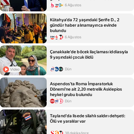
6 Ağustos
Kütahya'da 72 yaşındaki Şerife D., 2
gündür haber alınamayınca evinde
bulundu
6 Ağustos
Çanakkale'de böcek ilaçlaması iddiasıyla
9 yaşındaki çocuk öldü
Dün
Video
Aspendos'ta Roma İmparatorluk
Dönemi'ne ait 2,20 metrelik Asklepios
heykel grubu bulundu
Dün
Tayland'da lisede silahlı saldırı dehşeti:
Ölü ve yaralılar var
38 dakika önce