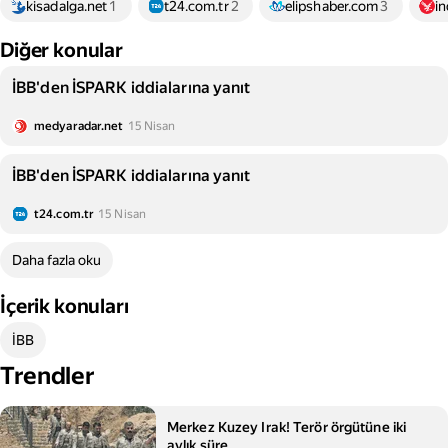
kisadalga.net
1
t24.com.tr
2
elipshaber.com
3
i
Diğer konular
İBB'den İSPARK iddialarına yanıt
medyaradar.net
15 Nisan
İBB'den İSPARK iddialarına yanıt
t24.com.tr
15 Nisan
Daha fazla oku
İçerik konuları
İBB
Trendler
Merkez Kuzey Irak! Terör örgütüne iki
aylık süre