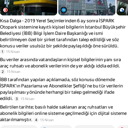
Kısa Dalga - 2019 Yerel Seçimlerinden 6 ay sonra İSPARK
Otopark sistemine kayıtlı kişisel bilgilerin İstanbul Büyükşehir
Belediyesi (İBB) Bilgi İşlem Daire Başkanlığı ve ismi
belirtilmeyen özel bir şirket tarafından talep edildiği ve söz
konusu veriler usulsüz bir şekilde paylaşıldığı öne sürüldü.
1
15 Nisan
Bu veriler arasında vatandaşların kişisel bilgilerinin yanı sıra
araç ruhsatı ve abonelik verilerinin de yer aldığı iddia edildi.
2
15 Nisan
İBB tarafından yapılan açıklamada, söz konusu dönemde
İSPARK’ın Pazarlama ve Abonelikler Şefliği’ne bu tür verilerin
paylaşılması yönünde herhangi bir talep gelmediği ifade
edildi.
3
15 Nisan
Belirtilen tarihte; basılı halde saklanan araç ruhsatları ve
abonelik bilgileri online sisteme geçilmediği için dijital sisteme
aktarılmamıştır.
4
15 Nisan