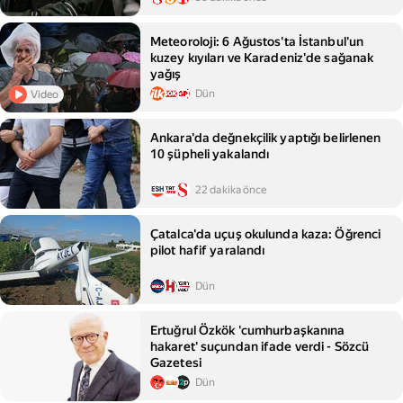
Meteoroloji: 6 Ağustos'ta İstanbul'un
kuzey kıyıları ve Karadeniz'de sağanak
yağış
Dün
Video
Ankara'da değnekçilik yaptığı belirlenen
10 şüpheli yakalandı
22 dakika önce
Çatalca'da uçuş okulunda kaza: Öğrenci
pilot hafif yaralandı
Dün
Ertuğrul Özkök 'cumhurbaşkanına
hakaret' suçundan ifade verdi - Sözcü
Gazetesi
Dün