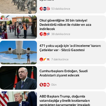
53 dakika önce
Okul güvenliğine 30 bin takviye!
Dedektörlü nöbet ile riskler en aza
indirilecek
38 dakika önce
471 yolcu uçağı için 'acil inceleme' kararı:
Çatlaklar var - Sözcü Gazetesi
7 dakika önce
Cumhurbaşkanı Erdoğan, Suudi
Arabistan'ı ziyaret edecek
Dün
ABD Başkanı Trump, doğumla
vatandaşlığa yönelik kısıtlamaları
genişleten kararnameler imzaladı