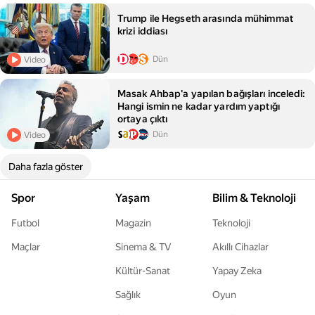
Trump ile Hegseth arasında mühimmat
krizi iddiası
Dün
Video
Masak Ahbap'a yapılan bağışları inceledi:
Hangi ismin ne kadar yardım yaptığı
ortaya çıktı
Dün
Video
Daha fazla göster
Spor
Yaşam
Bilim & Teknoloji
Futbol
Magazin
Teknoloji
Maçlar
Sinema & TV
Akıllı Cihazlar
Kültür-Sanat
Yapay Zeka
Sağlık
Oyun