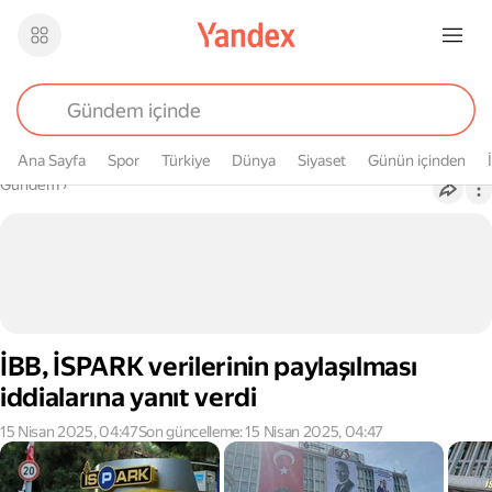
Ana Sayfa
Spor
Türkiye
Dünya
Siyaset
Günün içinden
Buradasın
Gündem
›
İBB, İSPARK verilerinin paylaşılması
iddialarına yanıt verdi
15 Nisan 2025, 04:47
Son güncelleme: 15 Nisan 2025, 04:47