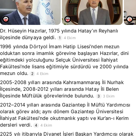
Dr. Hüseyin Hazırlar, 1975 yılında Hatay’ın Reyhanlı
ilçesinde dünyaya geldi.
1
4 Ekim
1996 yılında Dörtyol İmam Hatip Lisesi’nden mezun
olduktan sonra imamlık görevine başlayan Hazırlar, dini
eğitimdeki yolculuğunu Selçuk Üniversitesi İlahiyat
Fakültesi’nde lisans eğitimiyle sürdürdü ve 2000 yılında
mezun oldu.
2
4 Ekim
2005-2008 yılları arasında Kahramanmaraş İli Nurhak
İlçesinde, 2008-2012 yılları arasında Hatay İli Belen
İlçesinde Müftülük görevlerinde bulundu.
3
3 Ekim
2012–2014 yılları arasında Gaziantep İl Müftü Yardımcısı
olarak görev aldı; aynı dönem Gaziantep Üniversitesi
İlahiyat Fakültesi’nde okutmanlık yaptı ve Kur’an-ı Kerim
dersleri verdi.
4
4 Ekim
2025 yılı itibarıyla Diyanet İşleri Başkan Yardımcısı olarak