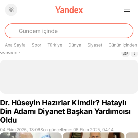
Ana Sayfa
Spor
Türkiye
Dünya
Siyaset
Günün içinden
Buradasın
Gündem
›
Dr. Hüseyin Hazırlar Kimdir? Hataylı
Din Adamı Diyanet Başkan Yardımcısı
Oldu
04 Ekim 2025, 13:06
Son güncelleme: 06 Ekim 2025, 04:14