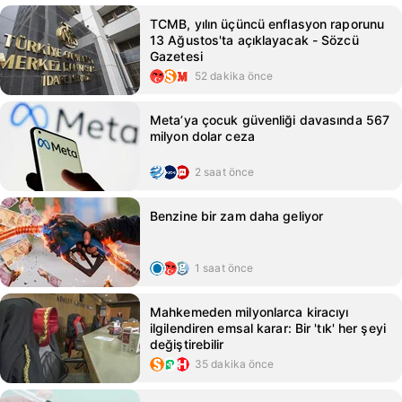
TCMB, yılın üçüncü enflasyon raporunu
13 Ağustos'ta açıklayacak - Sözcü
Gazetesi
52 dakika önce
Meta’ya çocuk güvenliği davasında 567
milyon dolar ceza
2 saat önce
Benzine bir zam daha geliyor
1 saat önce
Mahkemeden milyonlarca kiracıyı
ilgilendiren emsal karar: Bir 'tık' her şeyi
değiştirebilir
35 dakika önce