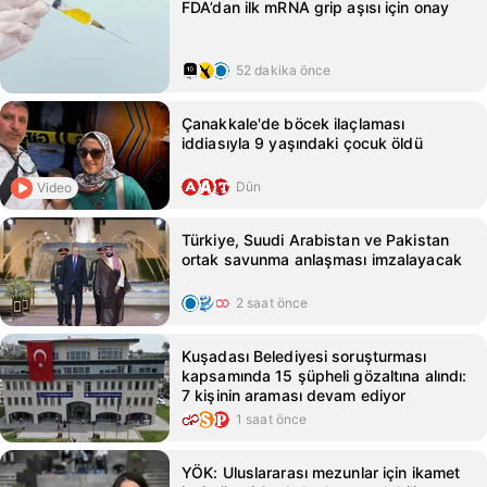
FDA’dan ilk mRNA grip aşısı için onay
52 dakika önce
Çanakkale'de böcek ilaçlaması
iddiasıyla 9 yaşındaki çocuk öldü
Dün
Video
Türkiye, Suudi Arabistan ve Pakistan
ortak savunma anlaşması imzalayacak
2 saat önce
Kuşadası Belediyesi soruşturması
kapsamında 15 şüpheli gözaltına alındı:
7 kişinin araması devam ediyor
1 saat önce
YÖK: Uluslararası mezunlar için ikamet