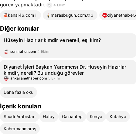
görev yapmaktadır.
5
4 Ekim
kanal46.com
1
marasbugun.com.tr
2
diyanethaber.
Diğer konular
Hüseyin Hazırlar kimdir ve nereli, eşi kim?
sonmuhur.com
4 Ekim
Diyanet İşleri Başkan Yardımcısı Dr. Hüseyin Hazırlar
kimdir, nereli? Bulunduğu görevler
ankaranethaber.com
5 Ekim
Daha fazla oku
İçerik konuları
Suudi Arabistan
Hatay
Gaziantep
Konya
Kütahya
Kahramanmaraş