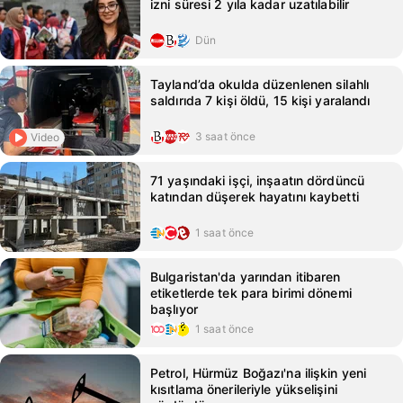
izni süresi 2 yıla kadar uzatılabilir
Dün
Tayland’da okulda düzenlenen silahlı
saldırıda 7 kişi öldü, 15 kişi yaralandı
3 saat önce
Video
71 yaşındaki işçi, inşaatın dördüncü
katından düşerek hayatını kaybetti
1 saat önce
Bulgaristan'da yarından itibaren
etiketlerde tek para birimi dönemi
başlıyor
1 saat önce
Petrol, Hürmüz Boğazı'na ilişkin yeni
kısıtlama önerileriyle yükselişini