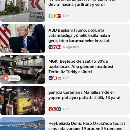
devralmasına şartlı onay verdi
Dün
ABD Başkanı Trump, doğumla
vatandaşlığa yönelik kısıtlamaları
genişleten kararnameler imzaladı
6 Ağustos
MGK, Beştepe'de saat 15.30'da
toplanacak: Ana gündem maddesi
Terörsüz Türkiye süreci
Dün
Video
Şam'da Ceramana Mahallesi'nde el
yapımı patlayıcı patladı: 2 ölü, 13 yaralı
Dün
Heybeliada Deniz Harp Okulu'nda tadilat
sırasında yangın: 19 araç ve 55 personel