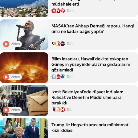
müdahale etti
Dün
MASAK'tan Ahbap Derneği raporu. Hangi
ünlü ne kadar bağış yaptı?
Dün
Video
Bilim insanları, Hawaii'deki teleskoptan
Güneş'in yüzeyinde plazma girdaplarını
gözlemledi
Dün
Video
İzmit Belediyesi'nde rüşvet iddiaları:
Ruhsat ve Denetim Müdürü'ne para
bırakıldı
Dün
Video
Trump ile Hegseth arasında mühimmat
krizi iddiası