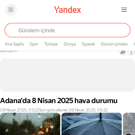
Ana Sayfa
Spor
Türkiye
Dünya
Siyaset
Günün içinden
Buradasın
Gündem
›
Adana'da 8 Nisan 2025 hava durumu
08 Nisan 2025, 03:22
Son güncelleme: 08 Nisan 2025, 03:22