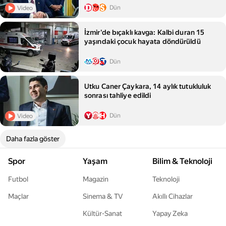
Dün
Video
İzmir'de bıçaklı kavga: Kalbi duran 15
yaşındaki çocuk hayata döndürüldü
Dün
Utku Caner Çaykara, 14 aylık tutukluluk
sonrası tahliye edildi
Dün
Video
Daha fazla göster
Spor
Yaşam
Bilim & Teknoloji
Futbol
Magazin
Teknoloji
Maçlar
Sinema & TV
Akıllı Cihazlar
Kültür-Sanat
Yapay Zeka