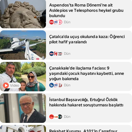
Aspendos'ta Roma Dönemi'ne ait
Asklepios ve Telesphoros heykel grubu
bulundu
Dün
Çatalca'da uçuş okulunda kaza: Öğrenci
pilot hafif yaralandı
Dün
Çanakkale’de ilaçlama faciası: 9
yaşındaki çocuk hayatını kaybetti, anne
yoğun bakımda
Dün
Video
İstanbul Başsavcılığı, Ertuğrul Özkök
hakkında hakaret soruşturması başlattı
Dün
Rekabet Kurumu, A101'in Carrefour