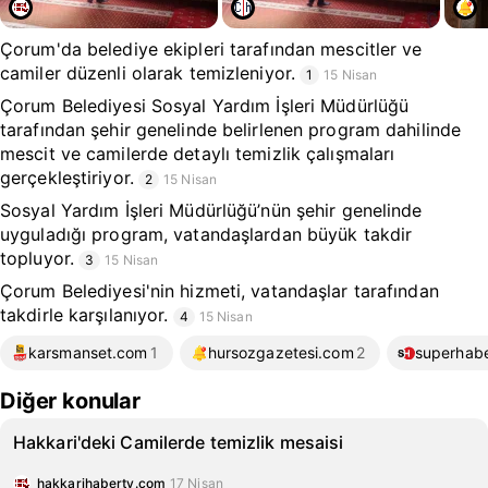
Çorum'da belediye ekipleri tarafından mescitler ve
camiler düzenli olarak temizleniyor.
1
15 Nisan
Çorum Belediyesi Sosyal Yardım İşleri Müdürlüğü
tarafından şehir genelinde belirlenen program dahilinde
mescit ve camilerde detaylı temizlik çalışmaları
gerçekleştiriyor.
2
15 Nisan
Sosyal Yardım İşleri Müdürlüğü’nün şehir genelinde
uyguladığı program, vatandaşlardan büyük takdir
topluyor.
3
15 Nisan
Çorum Belediyesi'nin hizmeti, vatandaşlar tarafından
takdirle karşılanıyor.
4
15 Nisan
karsmanset.com
1
hursozgazetesi.com
2
superhab
Diğer konular
Hakkari'deki Camilerde temizlik mesaisi
hakkarihabertv.com
17 Nisan