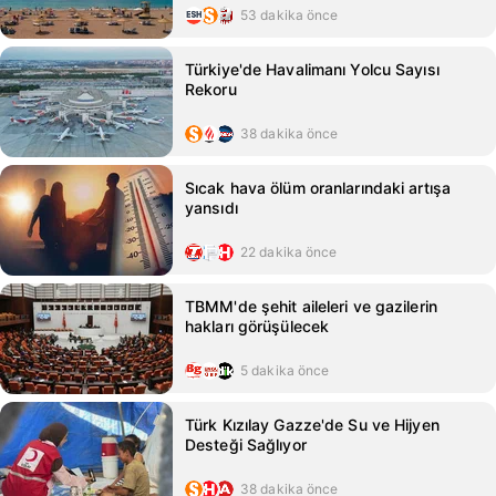
53 dakika önce
Türkiye'de Havalimanı Yolcu Sayısı
Rekoru
38 dakika önce
Sıcak hava ölüm oranlarındaki artışa
yansıdı
22 dakika önce
TBMM'de şehit aileleri ve gazilerin
hakları görüşülecek
5 dakika önce
Türk Kızılay Gazze'de Su ve Hijyen
Desteği Sağlıyor
38 dakika önce