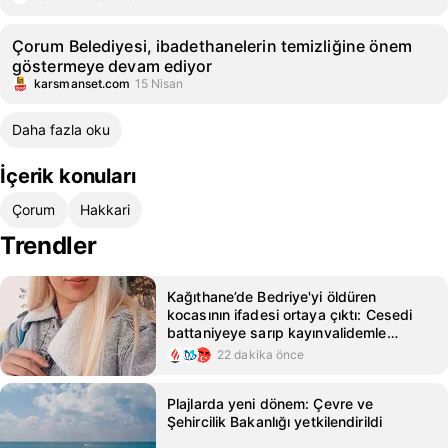
Çorum Belediyesi, ibadethanelerin temizliğine önem
göstermeye devam ediyor
karsmanset.com
15 Nisan
Daha fazla oku
İçerik konuları
Çorum
Hakkari
Trendler
Kağıthane’de Bedriye'yi öldüren
kocasının ifadesi ortaya çıktı: Cesedi
battaniyeye sarıp kayınvalidemle
sohbet ettim
22 dakika önce
Plajlarda yeni dönem: Çevre ve
Şehircilik Bakanlığı yetkilendirildi