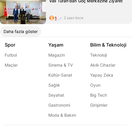
Vali Turan'dan Göç Merkezine Ziyaret
2 saat önce
Daha fazla göster
Spor
Yaşam
Bilim & Teknoloji
Futbol
Magazin
Teknoloji
Maçlar
Sinema & TV
Akıllı Cihazlar
Kültür-Sanat
Yapay Zeka
Sağlık
Oyun
Seyahat
Big Tech
Gastronomi
Girişimler
Moda & Bakım