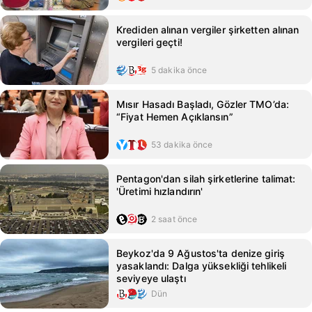
Krediden alınan vergiler şirketten alınan
vergileri geçti!
5 dakika önce
Mısır Hasadı Başladı, Gözler TMO’da:
“Fiyat Hemen Açıklansın”
53 dakika önce
Pentagon'dan silah şirketlerine talimat:
'Üretimi hızlandırın'
2 saat önce
Beykoz'da 9 Ağustos'ta denize giriş
yasaklandı: Dalga yüksekliği tehlikeli
seviyeye ulaştı
Dün