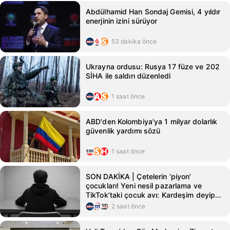
Abdülhamid Han Sondaj Gemisi, 4 yıldır
enerjinin izini sürüyor
53 dakika önce
Ukrayna ordusu: Rusya 17 füze ve 202
SİHA ile saldırı düzenledi
1 saat önce
ABD'den Kolombiya'ya 1 milyar dolarlık
güvenlik yardımı sözü
1 saat önce
SON DAKİKA | Çetelerin ‘piyon’
çocukları! Yeni nesil pazarlama ve
TikTok’taki çocuk avı: Kardeşim deyip
ölüme yolladılar
2 saat önce