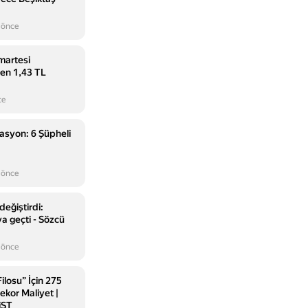
 önce
martesi
en 1,43 TL
ce
asyon: 6 Şüpheli
 önce
eğiştirdi:
 geçti - Sözcü
 önce
Filosu” İçin 275
Rekor Maliyet |
iST