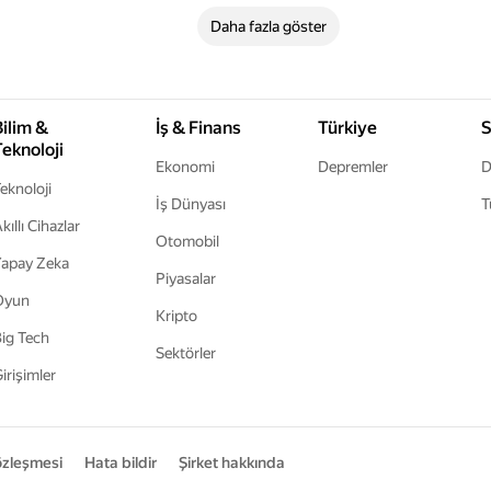
Daha fazla göster
Bilim &
İş & Finans
Türkiye
S
Teknoloji
Ekonomi
Depremler
D
eknoloji
İş Dünyası
T
kıllı Cihazlar
Otomobil
apay Zeka
Piyasalar
Oyun
Kripto
ig Tech
Sektörler
irişimler
sözleşmesi
Hata bildir
Şirket hakkında