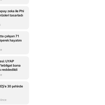
yapay zeka ile Phi
rüsleri tasarladı
s
tta çalışan 71
üşerek hayatını
ce
esi: UYAP
 'tebligat bana
ı reddedildi
ce
EŞ'e 30 şehirde
 önce