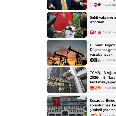
1 saat ön
Şehit yakını ve 
istihdam
19 dakika
Hürmüz Boğazı'n
Düşmanca gemile
yasaklanacak
2 saat ön
TCMB, 13 Ağust
2026-III Enflas
tanıtımını yapa
1 saat ön
Kuşadası Beled
soruşturması k
şüpheli gözaltına
araması devam 
2 saat ön