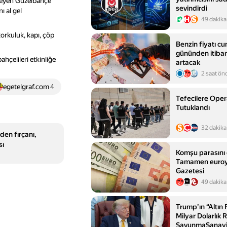
yleyen Güzelbahçe
sevindirdi
 al gel
49 dakika
orkuluk, kapı, çöp
Benzin fiyatı cu
gününden itibar
çelileri etkinliğe
artacak
2 saat ön
egetelgraf.com
4
Tefecilere Oper
Tutuklandı
32 dakika
en fırçanı,
sı
Komşu parasını d
Tamamen euroya
Gazetesi
49 dakika
Trump’ın “Altın 
Milyar Dolarlık 
SavunmaSanay