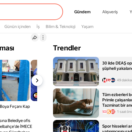
Gündem
Gündem
Alışveriş
Y
Günün içinden
İş
Bilim & Teknoloji
Yaşam
nması
Trendler
30 ilde DEAŞ o
şüpheli yakalan
49 dakika
Tüm ezberleri b
Primle çalışanl
Tazminat bir an
“Boya Fırçanı Kap
1 saat ön
sına Belediye ofis
Spor hisseleri a
Güzelbahçe’de İMECE
yatırımcısını sa