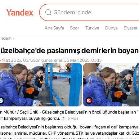
Ana Sayfa
Spor
Türkiye
Dünya
Siyaset
radasın
ündem
›
üzelbahçe'de paslanmış demirlerin boya
 Mart 2025, 05:15
Son güncelleme: 06 Mart 2025, 05:15
n Mühür / Seçil Ünlü - Güzelbahçe Belediyesi’nin öncülüğünde başlatılan 
l” kampanyası, büyük ilgi gördü.
1
6 Mart
zelbahçe Belediyesi’nin başlatmış olduğu ‘boyanı, fırçanı al gel’ kampanya
rsoneli, amirler, müdürler, CHP yönetimi, STK’lar ve vatandaşlar katıldı.‘