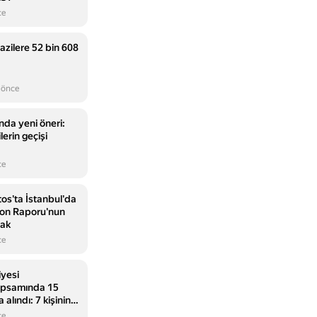
ce
gazilere 52 bin 608
 önce
da yeni öneri:
rin geçişi
ce
os'ta İstanbul'da
yon Raporu'nun
cak
ce
iyesi
apsamında 15
 alındı: 7 kişinin
ediyor
ce