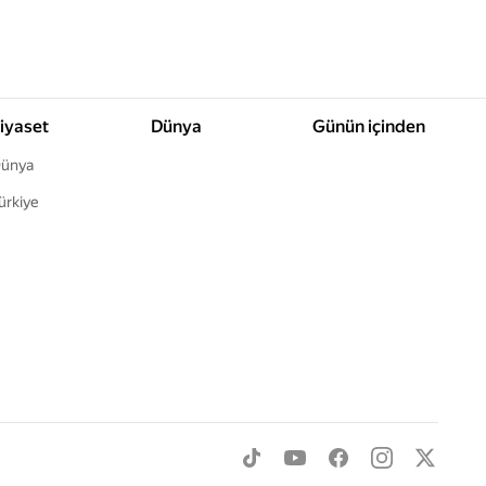
iyaset
Dünya
Günün içinden
ünya
ürkiye