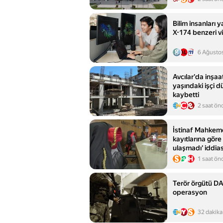
Bilim insanları 
X-174 benzeri vi
6 Ağusto
Avcılar'da inşaa
yaşındaki işçi d
kaybetti
2 saat ön
İstinaf Mahkem
kayıtlarına göre
ulaşmadı' iddias
1 saat ön
Terör örgütü DA
operasyon
32 dakika