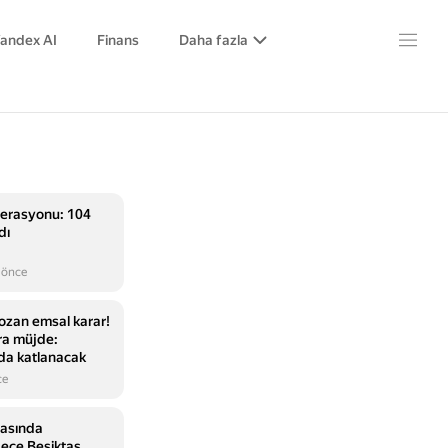
andex AI
Finans
Daha fazla
perasyonu: 104
dı
 önce
ozan emsal karar!
ara müjde:
da katlanacak
ce
rasında
dece Beşiktaş