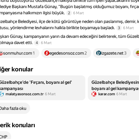
hunu büyütüyoruz’Güzelbahçe halkıyla birlikte tüm işleri yapacaklarını sö
lediye Başkanı Mustafa Günay, “Bugün başlatmış olduğumuz boyanı, fırçanı
mpanyasına halkımızın ilgisi büyük.
2
6 Mart
zelbahçe Belediyesi, ilçe de kötü görüntüye neden olan paslanmış, demir, k
tusu, yönlendirme levhalarını halkla birlikte boyamaya başladı.
3
6 Mart
şkan Günay, kampanyanın yarın da devam edeceğini belirterek, tüm Güzelbah
tılmaya davet etti.
4
6 Mart
sonmuhur.com
1
egedesonsoz.com
2
izgazete.net
3
iğer konular
Güzelbahçe’de ’Fırçanı, boyanı al gel’
Güzelbahçe Belediyesind
kampanyası
boyanı al gel kampanya
malatyasonsoz.com.tr
6 Mart
karar.com
6 Mart
Daha fazla oku
çerik konuları
CHP