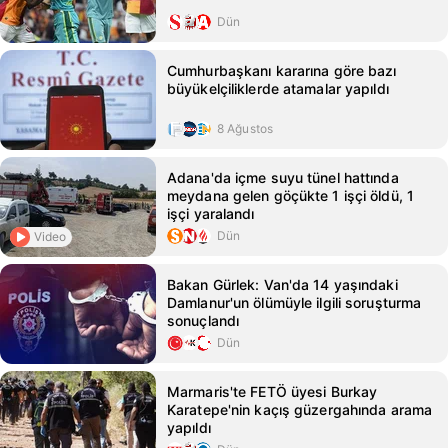
Dün
Cumhurbaşkanı kararına göre bazı
büyükelçiliklerde atamalar yapıldı
8 Ağustos
Adana'da içme suyu tünel hattında
meydana gelen göçükte 1 işçi öldü, 1
işçi yaralandı
Dün
Video
Bakan Gürlek: Van'da 14 yaşındaki
Damlanur'un ölümüyle ilgili soruşturma
sonuçlandı
Dün
Marmaris'te FETÖ üyesi Burkay
Karatepe'nin kaçış güzergahında arama
yapıldı