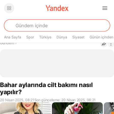
Ana Sayfa
Spor
Türkiye
Dünya
Siyaset
Günün içinden
Buradasın
Gündem
›
Bahar aylarında cilt bakımı nasıl
yapılır?
20 Nisan 2025, 08:21
Son güncelleme: 20 Nisan 2025, 08:21