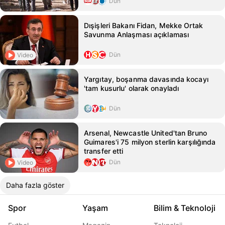
Dün
Dışişleri Bakanı Fidan, Mekke Ortak
Savunma Anlaşması açıklaması
Dün
Video
Yargıtay, boşanma davasında kocayı
'tam kusurlu' olarak onayladı
Dün
Arsenal, Newcastle United'tan Bruno
Guimares'i 75 milyon sterlin karşılığında
transfer etti
Dün
Video
Daha fazla göster
Spor
Yaşam
Bilim & Teknoloji