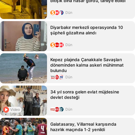
bitişik bina hasar gördü, tahliye edildi
Dün
Diyarbakır merkezli operasyonda 10
şüpheli gözaltına alındı
Dün
Kepez plajında Çanakkale Savaşları
döneminden kalma askeri mühimmat
bulundu
Dün
34 yıl sonra gelen evlat müjdesine
devlet desteği
Dün
Video
Galatasaray, Villarreal karşısında
hazırlık maçında 1-2 yenildi