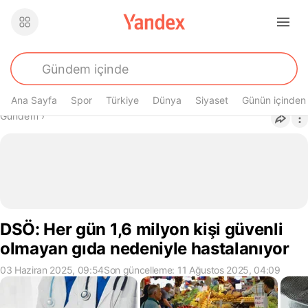
Ana Sayfa
Spor
Türkiye
Dünya
Siyaset
Günün içinden
Buradasın
Gündem
›
DSÖ: Her gün 1,6 milyon kişi güvenli
olmayan gıda nedeniyle hastalanıyor
03 Haziran 2025, 09:54
Son güncelleme: 11 Ağustos 2025, 04:09