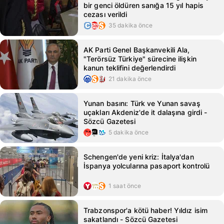
bir genci öldüren sanığa 15 yıl hapis
cezası verildi
35 dakika önce
AK Parti Genel Başkanvekili Ala,
"Terörsüz Türkiye" sürecine ilişkin
kanun teklifini değerlendirdi
21 dakika önce
Yunan basını: Türk ve Yunan savaş
uçakları Akdeniz'de it dalaşına girdi -
Sözcü Gazetesi
5 dakika önce
Schengen'de yeni kriz: İtalya'dan
İspanya yolcularına pasaport kontrolü
1 saat önce
Trabzonspor'a kötü haber! Yıldız isim
sakatlandı - Sözcü Gazetesi