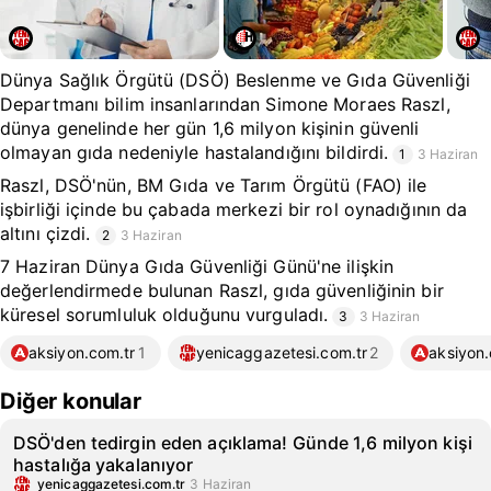
Dünya Sağlık Örgütü (DSÖ) Beslenme ve Gıda Güvenliği
Departmanı bilim insanlarından Simone Moraes Raszl,
dünya genelinde her gün 1,6 milyon kişinin güvenli
olmayan gıda nedeniyle hastalandığını bildirdi.
1
3 Haziran
Raszl, DSÖ'nün, BM Gıda ve Tarım Örgütü (FAO) ile
işbirliği içinde bu çabada merkezi bir rol oynadığının da
altını çizdi.
2
3 Haziran
7 Haziran Dünya Gıda Güvenliği Günü'ne ilişkin
değerlendirmede bulunan Raszl, gıda güvenliğinin bir
küresel sorumluluk olduğunu vurguladı.
3
3 Haziran
aksiyon.com.tr
1
yenicaggazetesi.com.tr
2
aksiyon.
Diğer konular
DSÖ'den tedirgin eden açıklama! Günde 1,6 milyon kişi
hastalığa yakalanıyor
yenicaggazetesi.com.tr
3 Haziran