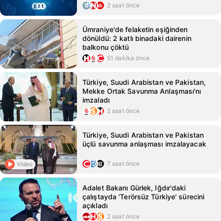
2 saat önce
Ümraniye'de felaketin eşiğinden
dönüldü: 2 katlı binadaki dairenin
balkonu çöktü
51 dakika önce
Türkiye, Suudi Arabistan ve Pakistan,
Mekke Ortak Savunma Anlaşması'nı
imzaladı
2 saat önce
Türkiye, Suudi Arabistan ve Pakistan
üçlü savunma anlaşması imzalayacak
7 saat önce
Video
Adalet Bakanı Gürlek, Iğdır'daki
çalıştayda 'Terörsüz Türkiye' sürecini
açıkladı
2 saat önce