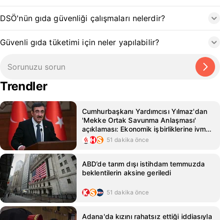
DSÖ'nün gıda güvenliği çalışmaları nelerdir?
Güvenli gıda tüketimi için neler yapılabilir?
Trendler
Cumhurbaşkanı Yardımcısı Yılmaz'dan
'Mekke Ortak Savunma Anlaşması'
açıklaması: Ekonomik işbirliklerine ivme
kazandırmasını bekliyoruz
51 dakika önce
ABD’de tarım dışı istihdam temmuzda
beklentilerin aksine geriledi
51 dakika önce
Adana'da kızını rahatsız ettiği iddiasıyla