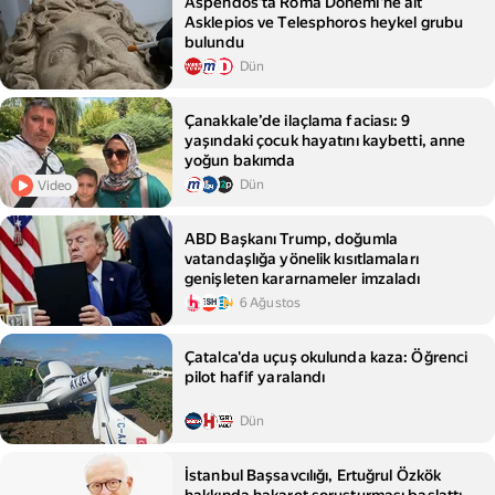
Aspendos'ta Roma Dönemi'ne ait
Asklepios ve Telesphoros heykel grubu
bulundu
Dün
Çanakkale’de ilaçlama faciası: 9
yaşındaki çocuk hayatını kaybetti, anne
yoğun bakımda
Dün
Video
ABD Başkanı Trump, doğumla
vatandaşlığa yönelik kısıtlamaları
genişleten kararnameler imzaladı
6 Ağustos
Çatalca'da uçuş okulunda kaza: Öğrenci
pilot hafif yaralandı
Dün
İstanbul Başsavcılığı, Ertuğrul Özkök