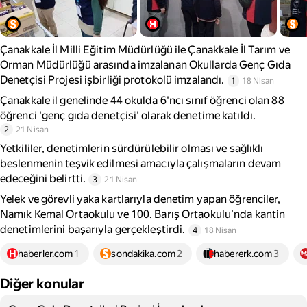
Çanakkale İl Milli Eğitim Müdürlüğü ile Çanakkale İl Tarım ve
Orman Müdürlüğü arasında imzalanan Okullarda Genç Gıda
Denetçisi Projesi işbirliği protokolü imzalandı.
1
18 Nisan
Çanakkale il genelinde 44 okulda 6'ncı sınıf öğrenci olan 88
öğrenci 'genç gıda denetçisi' olarak denetime katıldı.
2
21 Nisan
Yetkililer, denetimlerin sürdürülebilir olması ve sağlıklı
beslenmenin teşvik edilmesi amacıyla çalışmaların devam
edeceğini belirtti.
3
21 Nisan
Yelek ve görevli yaka kartlarıyla denetim yapan öğrenciler,
Namık Kemal Ortaokulu ve 100. Barış Ortaokulu'nda kantin
denetimlerini başarıyla gerçekleştirdi.
4
18 Nisan
haberler.com
1
sondakika.com
2
habererk.com
3
Diğer konular