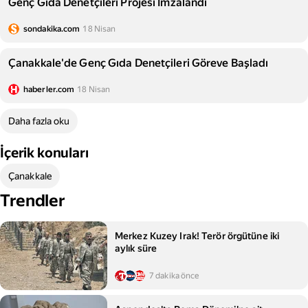
Genç Gıda Denetçileri Projesi İmzalandı
sondakika.com
18 Nisan
Çanakkale'de Genç Gıda Denetçileri Göreve Başladı
haberler.com
18 Nisan
Daha fazla oku
İçerik konuları
Çanakkale
Trendler
Merkez Kuzey Irak! Terör örgütüne iki
aylık süre
7 dakika önce