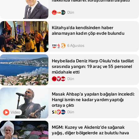
hakkında hakaret soruşturması başlattı
Dün
Kütahya'da kendisinden haber
alınamayan kadın çöp evde bulundu
6 Ağustos
Heybeliada Deniz Harp Okulu'nda tadilat
sırasında yangın: 19 araç ve 55 personel
müdahale etti
Dün
Masak Ahbap'a yapılan bağışları inceledi:
Hangi ismin ne kadar yardım yaptığı
ortaya çıktı
Dün
Video
MGM: Kuzey ve Akdeniz'de sağanak
yağış, diğer bölgelerde az bulutlu hava