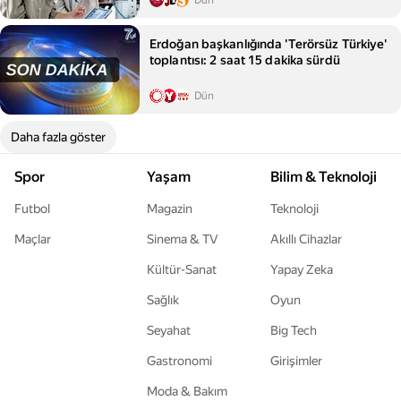
Dün
Erdoğan başkanlığında 'Terörsüz Türkiye'
toplantısı: 2 saat 15 dakika sürdü
Dün
Daha fazla göster
Spor
Yaşam
Bilim & Teknoloji
Futbol
Magazin
Teknoloji
Maçlar
Sinema & TV
Akıllı Cihazlar
Kültür-Sanat
Yapay Zeka
Sağlık
Oyun
Seyahat
Big Tech
Gastronomi
Girişimler
Moda & Bakım