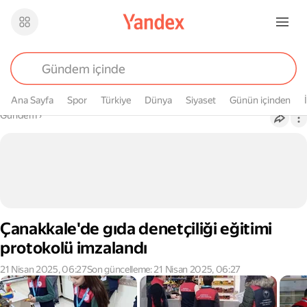
Ana Sayfa
Spor
Türkiye
Dünya
Siyaset
Günün içinden
Buradasın
Gündem
›
Çanakkale'de gıda denetçiliği eğitimi
protokolü imzalandı
21 Nisan 2025, 06:27
Son güncelleme: 21 Nisan 2025, 06:27