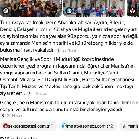
Turnuvaya katılmak üzere Afyonkarahisar, Aydın, Bilecik,
Denizli, Eskişehir, İzmir, Kütahya ve Muğla illerinden gelen yurt
voleybol takımlarında yer alan 90 sporcu, yalnızca sporla değil,
aynı zamanda Manisa’nın tarihi ve kültürel zenginlikleriyle de
buluşma fırsatı yakaladı.
1
23 Nisan
Manisa Gençlik ve Spor İl Müdürlüğü koordinesinde
düzenlenen gezi programı kapsamında, öğrenciler Manisa’nın
simge yapılarından olan Sultan Camii, Muradiye Camii,
Osmanlı Müzesi, Spil Dağı Milli Parkı, Hafsa Sultan Şifahanesi
Tıp Tarihi Müzesi ve Mevlevihane gibi pek çok önemli noktayı
ziyaret etti.
2
23 Nisan
Gençler, hem Manisa’nın tarihi mirasını yakından tanıdı hem de
sosyal ve kültürel açıdan unutulmaz bir deneyim yaşadı.
3
22 Nisan
sektorgazetesi.com.tr
1
malatyasonsoz.com.tr
2
manis