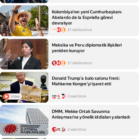
Kolombiya'nın yeni Cumhurbaşkanı
Abelardo de la Espriella görevi
devralıyor
31 dakika önce
Meksika ve Peru diplomatik ilişkileri
yeniden kuruyor
31 dakika önce
Donald Trump'a balo salonu freni:
Mahkeme Kongre'yi işaret etti
2 saat önce
Video
DMM, Mekke Ortak Savunma
Anlaşması'na yönelik iddiaları yalanladı
2 saat önce