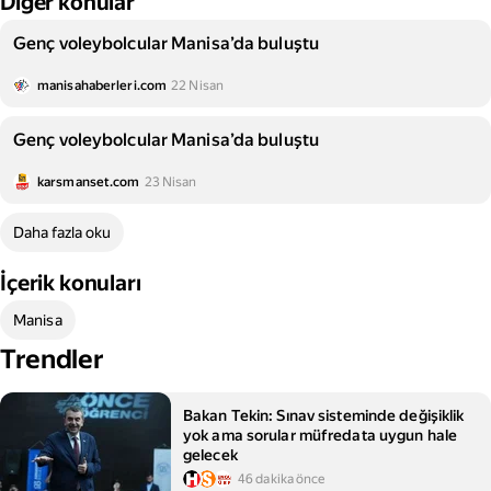
Diğer konular
Genç voleybolcular Manisa’da buluştu
manisahaberleri.com
22 Nisan
Genç voleybolcular Manisa’da buluştu
karsmanset.com
23 Nisan
Daha fazla oku
İçerik konuları
Manisa
Trendler
Bakan Tekin: Sınav sisteminde değişiklik
yok ama sorular müfredata uygun hale
gelecek
46 dakika önce