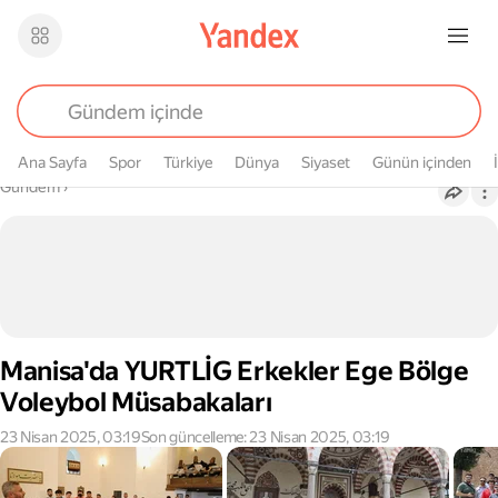
Ana Sayfa
Spor
Türkiye
Dünya
Siyaset
Günün içinden
Buradasın
Gündem
›
Manisa'da YURTLİG Erkekler Ege Bölge
Voleybol Müsabakaları
23 Nisan 2025, 03:19
Son güncelleme: 23 Nisan 2025, 03:19