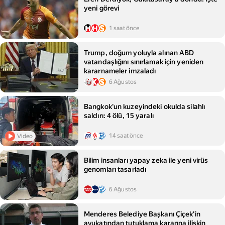
yeni görevi
1 saat önce
Trump, doğum yoluyla alınan ABD
vatandaşlığını sınırlamak için yeniden
kararnameler imzaladı
6 Ağustos
Bangkok'un kuzeyindeki okulda silahlı
saldırı: 4 ölü, 15 yaralı
14 saat önce
Video
Bilim insanları yapay zeka ile yeni virüs
genomları tasarladı
6 Ağustos
Menderes Belediye Başkanı Çiçek'in
avukatından tutuklama kararına ilişkin