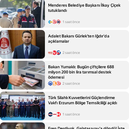
Menderes Belediye Başkanı İlkay Çiçek
tutuklandı
1 saat önce
Adalet Bakanı Gürlek'ten Iğdır'da
açıklamalar
2 saat önce
Bakan Yumaklı: Bugün çiftçilere 688
milyon 200 bin lira tarımsal destek
ödemesi
2 saat önce
Türk Silahlı Kuvvetlerini Güçlendirme
Vakfı Erzurum Bölge Temsilciliği açıldı
1 saat önce
Eren Derdiyok, Galatasaray'a döndü! İşte