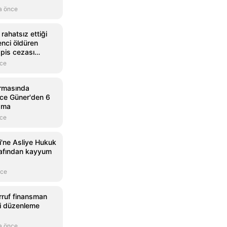
a önce
rahatsız ettiği
enci öldüren
apis cezası
nce
rmasında
Ece Güner'den 6
ama
nce
'ne Asliye Hukuk
afından kayyum
nce
ruf finansman
ni düzenleme
a önce