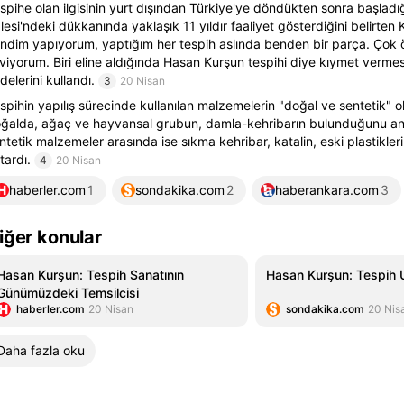
spihe olan ilgisinin yurt dışından Türkiye'ye döndükten sonra başladı
lesi'ndeki dükkanında yaklaşık 11 yıldır faaliyet gösterdiğini belirten 
ndim yapıyorum, yaptığım her tespih aslında benden bir parça. Çok
viyorum. Biri eline aldığında Hasan Kurşun tespihi diye kıymet vermesi
adelerini kullandı.
3
20 Nisan
spihin yapılış sürecinde kullanılan malzemelerin "doğal ve sentetik" ola
ğalda, ağaç ve hayvansal grubun, damla-kehribarın bulunduğunu an
ntetik malzemeler arasında ise sıkma kehribar, katalin, eski plastikleri
tardı.
4
20 Nisan
haberler.com
1
sondakika.com
2
haberankara.com
3
iğer konular
Hasan Kurşun: Tespih Sanatının
Hasan Kurşun: Tespih 
Günümüzdeki Temsilcisi
haberler.com
20 Nisan
sondakika.com
20 Nis
Daha fazla oku