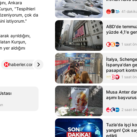
ğını, Ankara
Kurşun, "Tespihleri
41 dakik
 özeniyorum, çok da
ni istiyorum."
ABD'de temmuzd
yüzde 4,1'e ger
rak ayrıldığını,
latan Kurşun,
1 saat ö
n yer aldığını
İtalya, Schen
haberler.com
4
İspanya'dan ge
pasaport kontr
1 saat ö
Musa Anter dav
Ustası
aşımı başvurus
an
2 saat ö
Tuzla'da işçi k
yangın! Çok sa
edildi