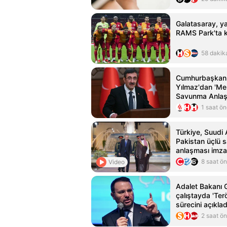
Galatasaray, yar
RAMS Park'ta k
58 dakik
Cumhurbaşkanı
Yılmaz'dan 'Me
Savunma Anlaş
açıklaması: Ek
1 saat ö
işbirliklerine iv
kazandırmasını
Türkiye, Suudi 
Pakistan üçlü
anlaşması imza
8 saat ö
Video
Adalet Bakanı G
çalıştayda 'Ter
sürecini açıklad
2 saat ö