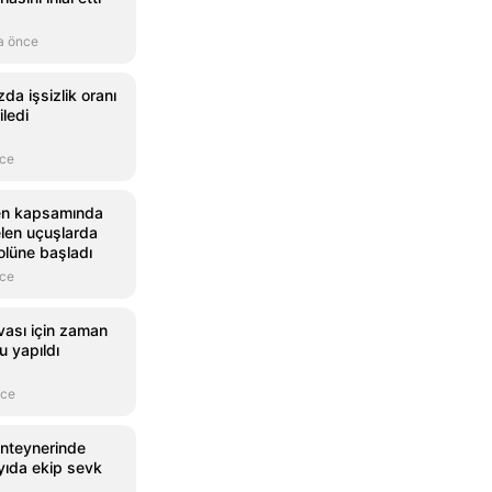
a önce
a işsizlik oranı
iledi
nce
gen kapsamında
len uçuşlarda
olüne başladı
nce
ası için zaman
u yapıldı
nce
onteynerinde
yıda ekip sevk