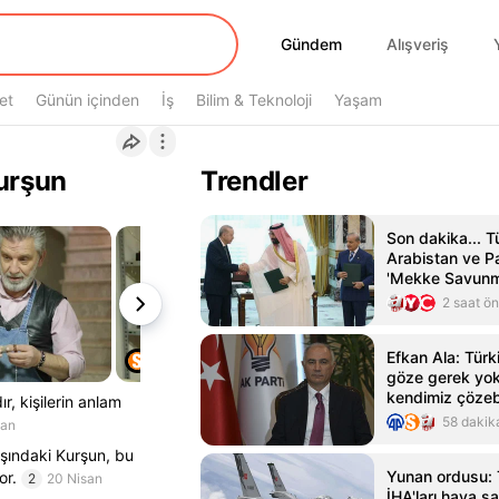
Gündem
Gündem
Alışveriş
et
Günün içinden
İş
Bilim & Teknoloji
Yaşam
Kurşun
Trendler
Son dakika... T
Arabistan ve P
'Mekke Savunm
imzalandı
2 saat ö
Efkan Ala: Tür
göze gerek yok
kendimiz çözebi
r, kişilerin anlam
58 dakik
san
şındaki Kurşun, bu
Yunan ordusu: 
or.
2
20 Nisan
İHA'ları hava sah