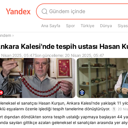
Ana Sayfa
Spor
Türkiye
Dünya
Siyas
radasın
ündem
›
nkara Kalesi'nde tespih ustası Hasan 
 Nisan 2025, 05:47
Son güncelleme: 20 Nisan 2025, 05:47
leneksel el sanatçısı Hasan Kurşun, Ankara Kalesi'nde yaklaşık 11 yıldı
klü eşyalarını özenle işlediği tespih tanelerine dönüştürüyor.
1
20 Ni
rt dışından döndükten sonra tespih ustalığı yapmaya başlayan 44 ya
anda sayıları gittikçe azalan geleneksel el sanatçıları arasında yer alıy