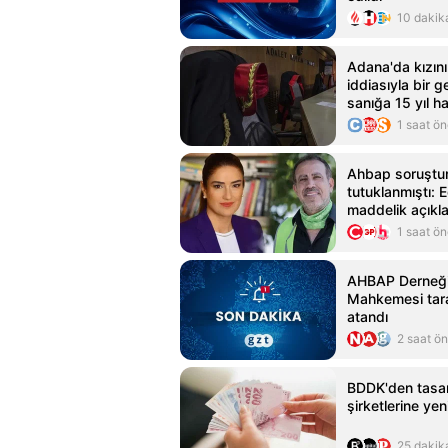
10 dakik
Adana'da kızını 
iddiasıyla bir g
sanığa 15 yıl h
verildi
1 saat ö
Ahbap soruştu
tutuklanmıştı: 
maddelik açıkl
1 saat ö
AHBAP Derneği
Mahkemesi tar
atandı
2 saat ö
BDDK'den tasar
şirketlerine ye
25 dakik