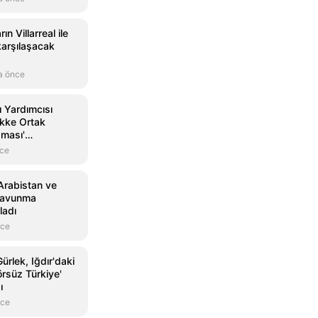
ın Villarreal ile
arşılaşacak
a önce
 Yardımcısı
kke Ortak
ması'
onomik
nce
me
 bekliyoruz
Arabistan ve
 savunma
ladı
nce
ürlek, Iğdır'daki
örsüz Türkiye'
ı
nce