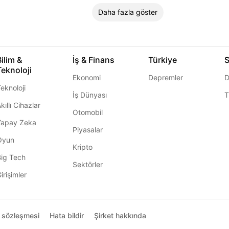
Daha fazla göster
Bilim &
İş & Finans
Türkiye
S
Teknoloji
Ekonomi
Depremler
D
eknoloji
İş Dünyası
T
kıllı Cihazlar
Otomobil
Yapay Zeka
Piyasalar
Oyun
Kripto
Big Tech
Sektörler
irişimler
ı sözleşmesi
Hata bildir
Şirket hakkında