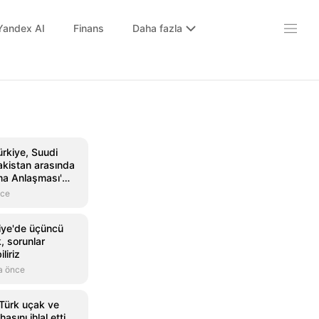
Yandex AI
Finans
Daha fazla
ürkiye, Suudi
akistan arasında
a Anlaşması'
nce
kiye'de üçüncü
, sorunlar
liriz
a önce
Türk uçak ve
asını ihlal etti