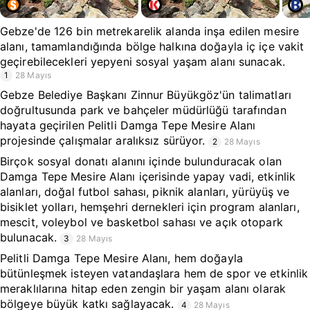
Gebze'de 126 bin metrekarelik alanda inşa edilen mesire
alanı, tamamlandığında bölge halkına doğayla iç içe vakit
geçirebilecekleri yepyeni sosyal yaşam alanı sunacak.
1
28 Mayıs
Gebze Belediye Başkanı Zinnur Büyükgöz'ün talimatları
doğrultusunda park ve bahçeler müdürlüğü tarafından
hayata geçirilen Pelitli Damga Tepe Mesire Alanı
projesinde çalışmalar aralıksız sürüyor.
2
28 Mayıs
Birçok sosyal donatı alanını içinde bulunduracak olan
Damga Tepe Mesire Alanı içerisinde yapay vadi, etkinlik
alanları, doğal futbol sahası, piknik alanları, yürüyüş ve
bisiklet yolları, hemşehri dernekleri için program alanları,
mescit, voleybol ve basketbol sahası ve açık otopark
bulunacak.
3
28 Mayıs
Pelitli Damga Tepe Mesire Alanı, hem doğayla
bütünleşmek isteyen vatandaşlara hem de spor ve etkinlik
meraklılarına hitap eden zengin bir yaşam alanı olarak
bölgeye büyük katkı sağlayacak.
4
28 Mayıs