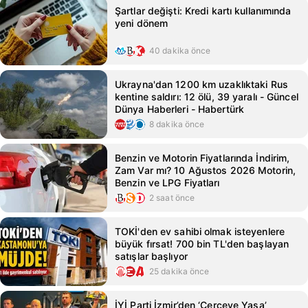
Şartlar değişti: Kredi kartı kullanımında
yeni dönem
40 dakika önce
Ukrayna'dan 1200 km uzaklıktaki Rus
kentine saldırı: 12 ölü, 39 yaralı - Güncel
Dünya Haberleri - Habertürk
8 dakika önce
Benzin ve Motorin Fiyatlarında İndirim,
Zam Var mı? 10 Ağustos 2026 Motorin,
Benzin ve LPG Fiyatları
2 saat önce
TOKİ'den ev sahibi olmak isteyenlere
büyük fırsat! 700 bin TL'den başlayan
satışlar başlıyor
25 dakika önce
İYİ Parti İzmir’den ‘Çerçeve Yasa’