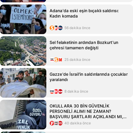
Adana'da eski eşin bıçaklı saldırısı:
Kadın komada
56 dakika önce
Sel felaketinin ardından Bozkurt'un
çehresi tamamen değişti
25 dakika önce
Gazze'de İsrail'in saldırılarında çocuklar
yaralandı
8 dakika önce
OKULLARA 30 BİN GÜVENLİK
PERSONELİ ALIMI NE ZAMAN?
BAŞVURU ŞARTLARI AÇIKLANDI MI,
KİMLER BAŞVURABİLİR?
40 dakika önce