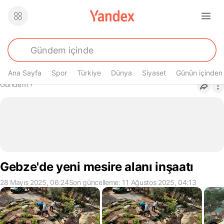
Ana Sayfa
Spor
Türkiye
Dünya
Siyaset
Günün içinden
Buradasın
Gündem
›
Gebze'de yeni mesire alanı inşaatı
28 Mayıs 2025, 06:24
Son güncelleme: 11 Ağustos 2025, 04:13