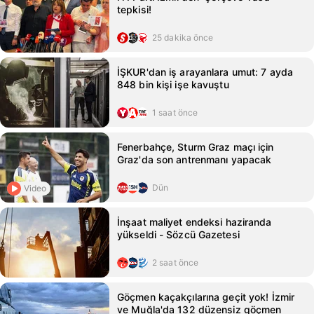
tepkisi!
25 dakika önce
İŞKUR'dan iş arayanlara umut: 7 ayda
848 bin kişi işe kavuştu
1 saat önce
Fenerbahçe, Sturm Graz maçı için
Graz'da son antrenmanı yapacak
Dün
Video
İnşaat maliyet endeksi haziranda
yükseldi - Sözcü Gazetesi
2 saat önce
Göçmen kaçakçılarına geçit yok! İzmir
ve Muğla'da 132 düzensiz göçmen