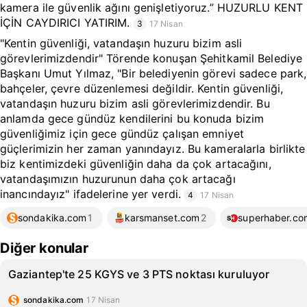
kamera ile güvenlik ağını genişletiyoruz.” HUZURLU KENT
İÇİN CAYDIRICI YATIRIM.
3
17 Nisan
"Kentin güvenliği, vatandaşın huzuru bizim asli
görevlerimizdendir" Törende konuşan Şehitkamil Belediye
Başkanı Umut Yılmaz, "Bir belediyenin görevi sadece park,
bahçeler, çevre düzenlemesi değildir. Kentin güvenliği,
vatandaşın huzuru bizim asli görevlerimizdendir. Bu
anlamda gece gündüz kendilerini bu konuda bizim
güvenliğimiz için gece gündüz çalışan emniyet
güçlerimizin her zaman yanındayız. Bu kameralarla birlikte
biz kentimizdeki güvenliğin daha da çok artacağını,
vatandaşımızın huzurunun daha çok artacağı
inancındayız" ifadelerine yer verdi.
4
17 Nisan
sondakika.com
1
karsmanset.com
2
superhaber.co
Diğer konular
Gaziantep'te 25 KGYS ve 3 PTS noktası kuruluyor
sondakika.com
17 Nisan