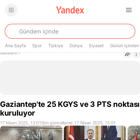
Ana Sayfa
Spor
Türkiye
Dünya
Siyaset
Günün içinden
Buradasın
Gündem
›
Gaziantep'te 25 KGYS ve 3 PTS noktası
kuruluyor
17 Nisan 2025, 13:01
Son güncelleme: 17 Nisan 2025, 13:01