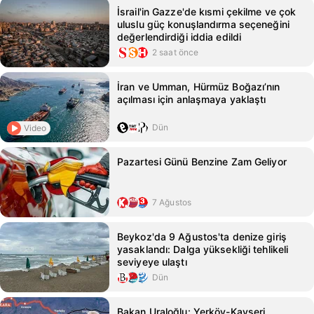
İsrail'in Gazze'de kısmi çekilme ve çok
uluslu güç konuşlandırma seçeneğini
değerlendirdiği iddia edildi
2 saat önce
İran ve Umman, Hürmüz Boğazı’nın
açılması için anlaşmaya yaklaştı
Dün
Video
Pazartesi Günü Benzine Zam Geliyor
7 Ağustos
Beykoz'da 9 Ağustos'ta denize giriş
yasaklandı: Dalga yüksekliği tehlikeli
seviyeye ulaştı
Dün
Bakan Uraloğlu: Yerköy-Kayseri