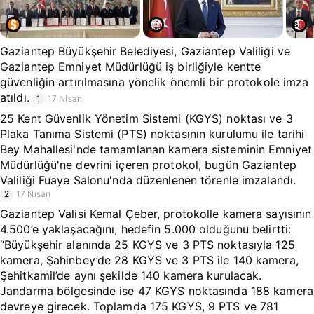
Gaziantep Büyükşehir Belediyesi, Gaziantep Valiliği ve
Gaziantep Emniyet Müdürlüğü iş birliğiyle kentte
güvenliğin artırılmasına yönelik önemli bir protokole imza
atıldı.
1
17 Nisan
25 Kent Güvenlik Yönetim Sistemi (KGYS) noktası ve 3
Plaka Tanıma Sistemi (PTS) noktasının kurulumu ile tarihi
Bey Mahallesi'nde tamamlanan kamera sisteminin Emniyet
Müdürlüğü'ne devrini içeren protokol, bugün Gaziantep
Valiliği Fuaye Salonu'nda düzenlenen törenle imzalandı.
2
17 Nisan
Gaziantep Valisi Kemal Çeber, protokolle kamera sayısının
4.500’e yaklaşacağını, hedefin 5.000 olduğunu belirtti:
“Büyükşehir alanında 25 KGYS ve 3 PTS noktasıyla 125
kamera, Şahinbey’de 28 KGYS ve 3 PTS ile 140 kamera,
Şehitkamil’de aynı şekilde 140 kamera kurulacak.
Jandarma bölgesinde ise 47 KGYS noktasında 188 kamera
devreye girecek. Toplamda 175 KGYS, 9 PTS ve 781