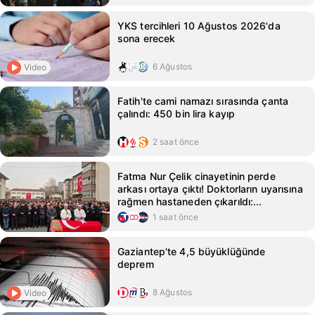
YKS tercihleri 10 Ağustos 2026'da
sona erecek
6 Ağustos
Video
Fatih'te cami namazı sırasında çanta
çalındı: 450 bin lira kayıp
2 saat önce
Fatma Nur Çelik cinayetinin perde
arkası ortaya çıktı! Doktorların uyarısına
rağmen hastaneden çıkarıldı:...
1 saat önce
Gaziantep'te 4,5 büyüklüğünde
deprem
8 Ağustos
Video