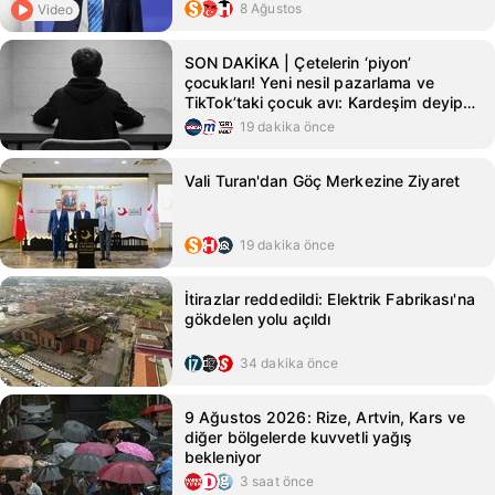
8 Ağustos
Video
SON DAKİKA | Çetelerin ‘piyon’
çocukları! Yeni nesil pazarlama ve
TikTok’taki çocuk avı: Kardeşim deyip
ölüme yolladılar
19 dakika önce
Vali Turan'dan Göç Merkezine Ziyaret
19 dakika önce
İtirazlar reddedildi: Elektrik Fabrikası'na
gökdelen yolu açıldı
34 dakika önce
9 Ağustos 2026: Rize, Artvin, Kars ve
diğer bölgelerde kuvvetli yağış
bekleniyor
3 saat önce