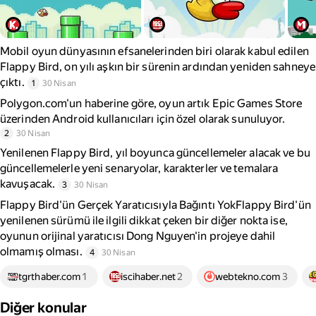
Mobil oyun dünyasının efsanelerinden biri olarak kabul edilen
Flappy Bird, on yılı aşkın bir sürenin ardından yeniden sahneye
çıktı.
1
30 Nisan
Polygon.com'un haberine göre, oyun artık Epic Games Store
üzerinden Android kullanıcıları için özel olarak sunuluyor.
2
30 Nisan
Yenilenen Flappy Bird, yıl boyunca güncellemeler alacak ve bu
güncellemelerle yeni senaryolar, karakterler ve temalara
kavuşacak.
3
30 Nisan
Flappy Bird'ün Gerçek Yaratıcısıyla Bağıntı YokFlappy Bird'ün
yenilenen sürümü ile ilgili dikkat çeken bir diğer nokta ise,
oyunun orijinal yaratıcısı Dong Nguyen'in projeye dahil
olmamış olması.
4
30 Nisan
tgrthaber.com
1
iscihaber.net
2
webtekno.com
3
Diğer konular