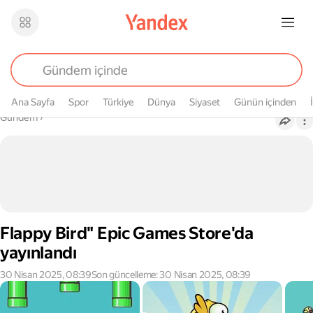
Ana Sayfa
Spor
Türkiye
Dünya
Siyaset
Günün içinden
Buradasın
Gündem
›
Flappy Bird" Epic Games Store'da
yayınlandı
30 Nisan 2025, 08:39
Son güncelleme: 30 Nisan 2025, 08:39