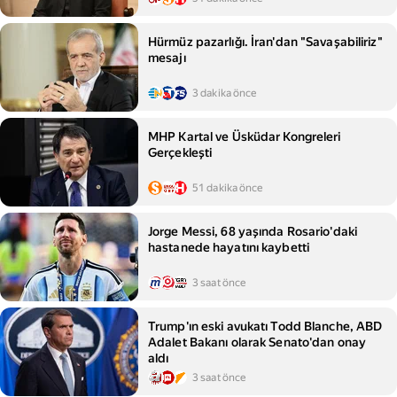
Hürmüz pazarlığı. İran'dan "Savaşabiliriz"
mesajı
3 dakika önce
MHP Kartal ve Üsküdar Kongreleri
Gerçekleşti
51 dakika önce
Jorge Messi, 68 yaşında Rosario'daki
hastanede hayatını kaybetti
3 saat önce
Trump'ın eski avukatı Todd Blanche, ABD
Adalet Bakanı olarak Senato'dan onay
aldı
3 saat önce