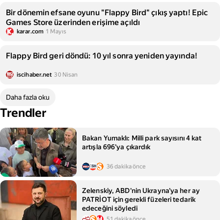
Bir dönemin efsane oyunu "Flappy Bird" çıkış yaptı! Epic
Games Store üzerinden erişime açıldı
karar.com
1 Mayıs
Flappy Bird geri döndü: 10 yıl sonra yeniden yayında!
iscihaber.net
30 Nisan
Daha fazla oku
Trendler
Bakan Yumaklı: Milli park sayısını 4 kat
artışla 696'ya çıkardık
36 dakika önce
Zelenskiy, ABD'nin Ukrayna'ya her ay
PATRİOT için gerekli füzeleri tedarik
edeceğini söyledi
51 dakika önce