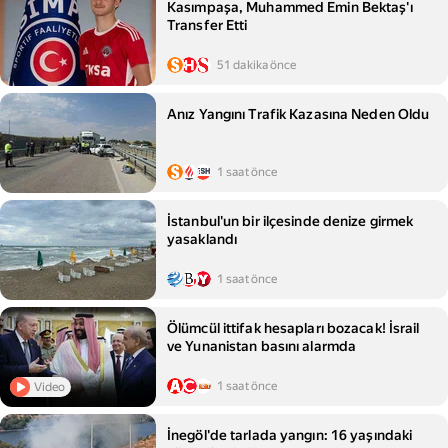
Kasımpaşa, Muhammed Emin Bektaş'ı
Transfer Etti
51 dakika önce
Anız Yangını Trafik Kazasına Neden Oldu
1 saat önce
İstanbul'un bir ilçesinde denize girmek
yasaklandı
1 saat önce
Ölümcül ittifak hesapları bozacak! İsrail
ve Yunanistan basını alarmda
1 saat önce
Video
İnegöl'de tarlada yangın: 16 yaşındaki