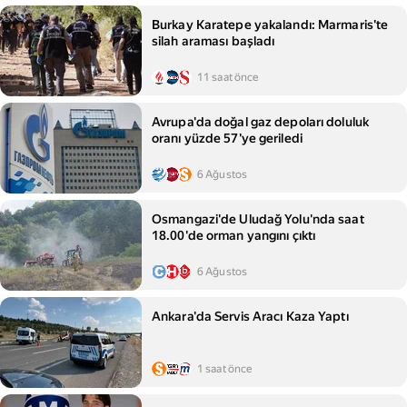
Burkay Karatepe yakalandı: Marmaris'te
silah araması başladı
11 saat önce
Avrupa'da doğal gaz depoları doluluk
oranı yüzde 57'ye geriledi
6 Ağustos
Osmangazi'de Uludağ Yolu'nda saat
18.00'de orman yangını çıktı
6 Ağustos
Ankara'da Servis Aracı Kaza Yaptı
1 saat önce