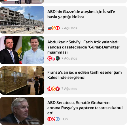
ABD'nin Gazze'de ateşkes için İsrail'e
baskı yaptığı iddiası
7 Ağustos
Abdulkadir Selvi’yi, Fatih Atik yalanladı:
Yandaş gazetecilerde ‘Gürlek-Demirtaş’
muamması
7 Ağustos
Fransa’dan iade edilen tarihi eserler Şam
Kalesi’nde sergilendi
7 Ağustos
ABD Senatosu, Senatör Graham'ın
anısına Rusya'ya yaptırım tasarısını kabul
etti
Dün