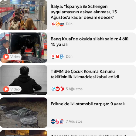
İtalya: "İspanya ile Schengen
uygulamasının askıya alınması, 15
Ağustos’a kadar devam edecek"
Dün
Bang Kruai'de okulda silahlı saldırı: 4 ölü,
15 yaralı
Dün
Video
TBMM'de Çocuk Koruma Kanunu
teklifinin ilk iki maddesi kabul edildi
5 Ağustos
Video
Edirne'de iki otomobil çarpıştı: 9 yaralı
7 Ağustos