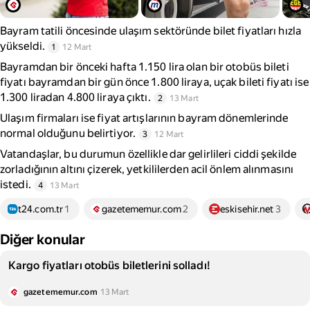
Bayram tatili öncesinde ulaşım sektöründe bilet fiyatları hızla
yükseldi.
1
12 Mart
Bayramdan bir önceki hafta 1.150 lira olan bir otobüs bileti
fiyatı bayramdan bir gün önce 1.800 liraya, uçak bileti fiyatı ise
1.300 liradan 4.800 liraya çıktı.
2
13 Mart
Ulaşım firmaları ise fiyat artışlarının bayram dönemlerinde
normal olduğunu belirtiyor.
3
12 Mart
Vatandaşlar, bu durumun özellikle dar gelirlileri ciddi şekilde
zorladığının altını çizerek, yetkililerden acil önlem alınmasını
istedi.
4
13 Mart
t24.com.tr
1
gazetememur.com
2
eskisehir.net
3
Diğer konular
Kargo fiyatları otobüs biletlerini solladı!
gazetememur.com
13 Mart