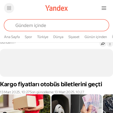
Ana Sayfa
Spor
Türkiye
Dünya
Siyaset
Günün içinden
Buradasın
Gündem
›
Kargo fiyatları otobüs biletlerini geçti
13 Mart 2025, 10:27
Son güncelleme: 13 Mart 2025, 10:27