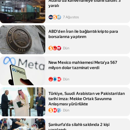
Adana'da kahvehaneye silahlı saldırı: 3
yaralı
7 Ağustos
ABD'den İran ile bağlantılı kripto para
borsalarına yaptırım
Dün
New Mexico mahkemesi Meta'ya 567
milyon dolar tazminat verdi
Dün
Türkiye, Suudi Arabistan ve Pakistan'dan
tarihi imza: Mekke Ortak Savunma
Anlaşması yürürlükte
Dün
Şanlıurfa'da silahlı saldırıda 2 kişi
yaralandı