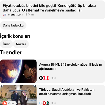
Fiyatı otobüs biletini bile geçti! 'Kendi götürüp bıraksa
daha ucuz' O alternatife yönelmeye başladılar
mynet.com
13 Mart
Daha fazla oku
İçerik konuları
İzmit
Ankara
Trendler
Avrupa Birliği, 348 uyduluk güvenli iletişim
ağı kuracak
Dün
Türkiye, Suudi Arabistan ve Pakistan
ortak savunma anlaşması imzaladı
Dün
Video