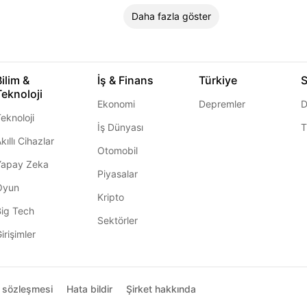
Daha fazla göster
Bilim &
İş & Finans
Türkiye
S
Teknoloji
Ekonomi
Depremler
D
eknoloji
İş Dünyası
T
kıllı Cihazlar
Otomobil
Yapay Zeka
Piyasalar
Oyun
Kripto
Big Tech
Sektörler
irişimler
ı sözleşmesi
Hata bildir
Şirket hakkında