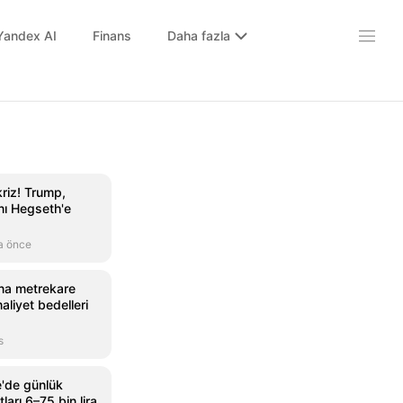
Yandex AI
Finans
Daha fazla
riz! Trump,
ı Hegseth'e
a önce
bina metrekare
aliyet bedelleri
s
'de günlük
tları 6–75 bin lira