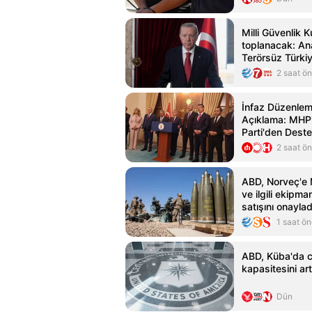
Milli Güvenlik 
toplanacak: A
Terörsüz Türki
2 saat ö
İnfaz Düzenleme
Açıklama: MHP
Parti'den Dest
2 saat ö
ABD, Norveç'e 
ve ilgili ekipman
satışını onaylad
1 saat ö
ABD, Küba'da 
kapasitesini art
Dün