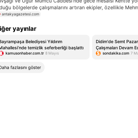
avşağı ve Uğur Mumcu Caddesi’nde gece mesaisi Kentte yo
duğu bölgelerde çalışmalarını artıran ekipler, özellikle Me
antakyagazetesi.com
iğer yayınlar
Bayrampaşa Belediyesi Yıldırım
Didim'de Semt Pazarı
Mahallesi’nde temizlik seferberliği başlattı
Çalışmaları Devam E
kamusonhaber.com.tr
8 Mayıs
sondakika.com
7 M
Daha fazlasını göster