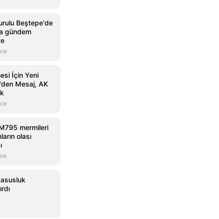
Kurulu Beştepe'de
na gündem
ye
nce
si İçin Yeni
'den Mesaj, AK
ek
nce
M795 mermileri
ların olası
ı
nce
casusluk
ırdı