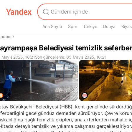
Ana Sayfa
Spor
Türkiye
Dünya
Siyas
radasın
ündem
›
ayrampaşa Belediyesi temizlik seferberl
 Mayıs 2025, 10:21
Son güncelleme: 05 Mayıs 2025, 10:21
tay Büyükşehir Belediyesi (HBB), kent genelinde sürdürdüğ
ferberliğini gece gündüz demeden sürdürüyor. Çevre Korum
şkanlığına bağlı temizlik ekipleri, ana arterlerden mahalle i
ktada detaylı temizlik ve yıkama çalışması gerçekleştiriyo