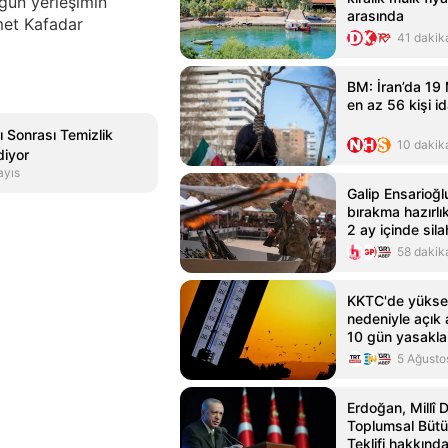
ğun yerleşimin
arasında
hmet Kafadar
41 dakik
BM: İran’da 19
en az 56 kişi i
 Sonrası Temizlik
10 dakik
diyor
ayıs
Galip Ensarioğl
bırakma hazırlı
2 ay içinde sila
58 dakik
KKTC'de yüksek
nedeniyle açık
10 gün yasakla
5 Ağusto
Erdoğan, Millî
Toplumsal Büt
Teklifi hakkınd