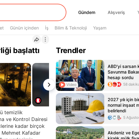
Gündem
Gündem
Alışveriş
et
Günün içinden
İş
Bilim & Teknoloji
Yaşam
iği başlattı
Trendler
ABD'yi sarsan k
Savunma Bakan
hesap sordu
58 dakik
Video
2027 yılı için 
normal inşaat m
belirlendi
ü temizlik
5 Ağusto
a ve Kontrol Dairesi
çlerine kadar birçok
r. Mehmet Kafadar
Akdeniz ve Ege
kiralık mülk fiya