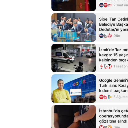
2 saat ö
Sibel Tan Çeti
Belediye Başka
Dedetaş'ın yeri
Dün
İzmir'de 'kız m
kavga: 15 yaş
kalbinden bıça
1 saat ö
Google Gemini'
Türk isim: Kor
kıdemli başkan 
5 Ağusto
İstanbul'da çet
operasyonunda
gözaltına alındı
Dün