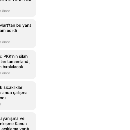
a önce
 Mart’tan bu yana
dam edildi
a önce
u: PKK'nın silah
kları tamamlandı,
h bırakılacak
a önce
 sıcaklıklar
 alanda çalışma
ndı
s
 Dayanışma ve
ünleşme Kanun
a açıklama yaptı