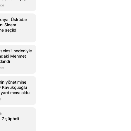
nce
nkaya, Üsküdar
nı Sinem
ne seçildi
eselesi' nedeniyle
ındaki Mehmet
klandı
nce
nin yönetimine
ay Kavukçuoğlu
yardımcısı oldu
s
e
 7 şüpheli