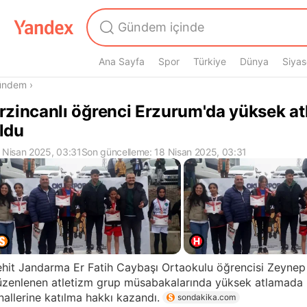
Ana Sayfa
Spor
Türkiye
Dünya
Siyas
radasın
ündem
›
rzincanlı öğrenci Erzurum'da yüksek atl
ldu
 Nisan 2025, 03:31
Son güncelleme: 18 Nisan 2025, 03:31
hit Jandarma Er Fatih Caybaşı Ortaokulu öğrencisi Zeynep
zenlenen atletizm grup müsabakalarında yüksek atlamada bi
nallerine katılma hakkı kazandı.
sondakika.com