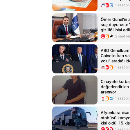
Egitim
1 saat ö
Ömer Günel'in 
suç duyurusu: 
gizliliği ihlal edil
2 saat ö
ABD Genelkurm
Caine'in İran s
yolu" aradığı id
1 saat ö
Cinayete kurban
değerlendirilen
aranıyor
1 saat ö
Afyonkarahisar
otobüsü kamyon
kişi öldü, 15 ki
1 saat ö