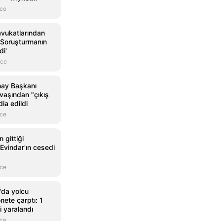
nce
avukatlarından
'Soruşturmanın
di'
nce
ay Başkanı
avaşından "çıkış
dia edildi
nce
 gittiği
 Evindar'ın cesedi
nce
'da yolcu
ete çarptı: 1
şi yaralandı
nce