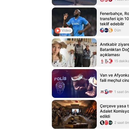
Fenerbahçe, R
transferi için 1
teklif edebilir
Dün
Video
Anıtkabir ziyare
Batanlıktan Doğ
açıklaması
15 dakik
Van ve Afyonka
faili meçhul cin
1 saat ö
Çerçeve yasa t
Adalet Komisy
edildi
2 saat ö