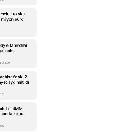
omelu Lukaku
0 milyon euro
tiyle tanındılar!
an ailesi
a önce
rahisar'daki 2
ayet aydınlatıldı
nce
eklifi TBMM
onunda kabul
nce