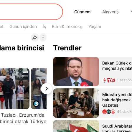
Gündem
Gündem
Alışveriş
et
Günün içinden
İş
Bilim & Teknoloji
Yaşam
ama birincisi
Trendler
Bakan Gürlek du
meçhul aydınlat
1 saat ö
Mirasta yeni dö
hak değişecek
Gazetesi
44 dakik
 Tuzlacı, Erzurum'da
rinci olarak Türkiye
Suudi Arabista
yapılar Türkiye