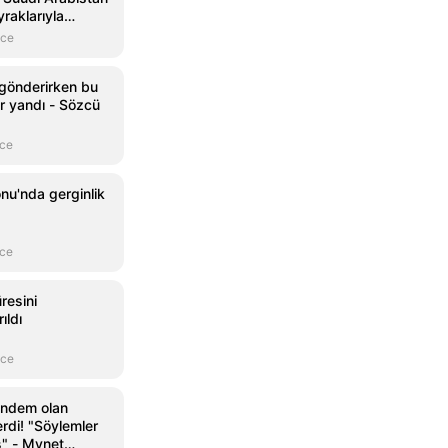
raklarıyla
nce
gönderirken bu
r yandı - Sözcü
nce
nu'nda gerginlik
nce
resini
ıldı
nce
ündem olan
erdi! "Söylemler
" - Mynet