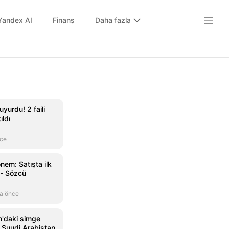
Yandex AI
Finans
Daha fazla
yurdu! 2 faili
ıldı
nce
nem: Satışta ilk
 - Sözcü
a önce
n'daki simge
, Suudi Arabistan