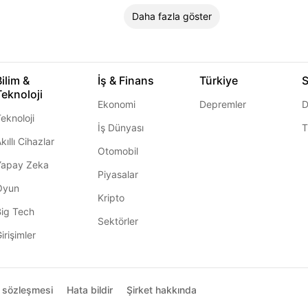
Daha fazla göster
Bilim &
İş & Finans
Türkiye
S
Teknoloji
Ekonomi
Depremler
D
eknoloji
İş Dünyası
T
kıllı Cihazlar
Otomobil
Yapay Zeka
Piyasalar
Oyun
Kripto
Big Tech
Sektörler
irişimler
ı sözleşmesi
Hata bildir
Şirket hakkında