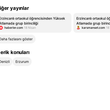
iğer yayınlar
Erzincanlı ortaokul öğrencisinden Yüksek
Erzincanlı ortaokul 
Atlamada grup birinciliği
Atlamada grup birinci
haberler.com
18 Nisan
karsmanset.com
18
Daha fazlasını göster
çerik konuları
Denizli
Erzurum