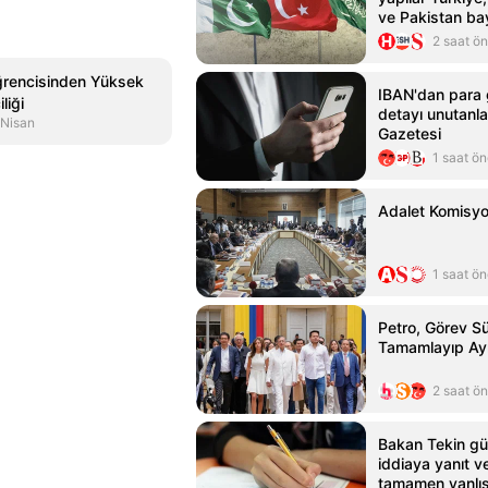
ve Pakistan bay
ışıklandırıldı
2 saat ö
öğrencisinden Yüksek
IBAN'dan para 
liği
detayı unutanla
 Nisan
Gazetesi
1 saat ö
Adalet Komisyo
1 saat ö
Petro, Görev Sü
Tamamlayıp Ayr
2 saat ö
Bakan Tekin g
iddiaya yanıt v
tamamen yanlış