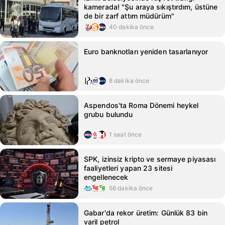
kamerada! "Şu araya sıkıştırdım, üstüne
de bir zarf attım müdürüm"
40 dakika önce
Euro banknotları yeniden tasarlanıyor
8 dakika önce
Aspendos'ta Roma Dönemi heykel
grubu bulundu
1 saat önce
SPK, izinsiz kripto ve sermaye piyasası
faaliyetleri yapan 23 sitesi
engellenecek
56 dakika önce
Gabar'da rekor üretim: Günlük 83 bin
varil petrol