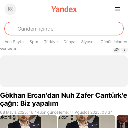
Ana Sayfa
Spor
Türkiye
Dünya
Siyaset
Günün içinden
Buradasın
Gündem
›
Gökhan Ercan'dan Nuh Zafer Cantürk'e
çağrı: Biz yapalım
08 Mayıs 2025, 16:44
Son güncelleme: 11 Ağustos 2025, 03:34