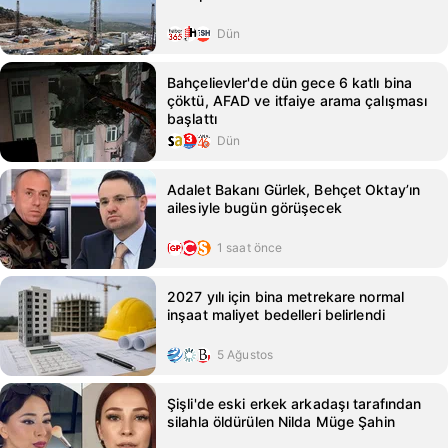
Dün
Bahçelievler'de dün gece 6 katlı bina
çöktü, AFAD ve itfaiye arama çalışması
başlattı
Dün
Adalet Bakanı Gürlek, Behçet Oktay’ın
ailesiyle bugün görüşecek
1 saat önce
2027 yılı için bina metrekare normal
inşaat maliyet bedelleri belirlendi
5 Ağustos
Şişli'de eski erkek arkadaşı tarafından
silahla öldürülen Nilda Müge Şahin