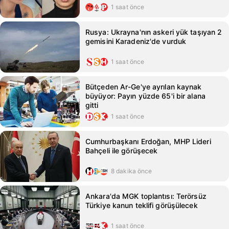
1 saat önce
Rusya: Ukrayna'nın askeri yük taşıyan 2
gemisini Karadeniz'de vurduk
1 saat önce
Bütçeden Ar-Ge'ye ayrılan kaynak
büyüyor: Payın yüzde 65'i bir alana
gitti
1 saat önce
Cumhurbaşkanı Erdoğan, MHP Lideri
Bahçeli ile görüşecek
8 dakika önce
Ankara'da MGK toplantısı: Terörsüz
Türkiye kanun teklifi görüşülecek
1 saat önce